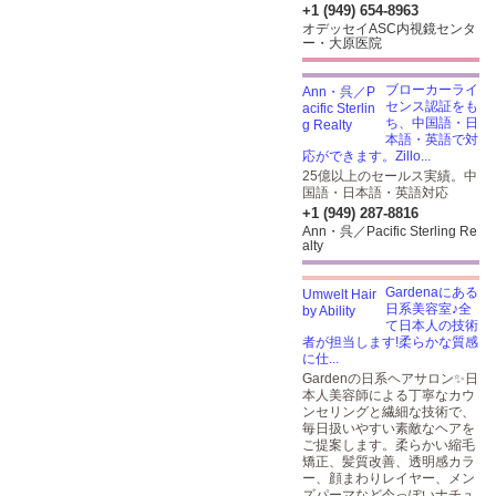
+1 (949) 654-8963
オデッセイASC内視鏡センタ
ー・大原医院
ブローカーライ
センス認証をも
ち、中国語・日
本語・英語で対
応ができます。Zillo...
25億以上のセールス実績。中
国語・日本語・英語対応
+1 (949) 287-8816
Ann・呉／Pacific Sterling Re
alty
Gardenaにある
日系美容室♪全
て日本人の技術
者が担当します!柔らかな質感
に仕...
Gardenの日系ヘアサロン✨日
本人美容師による丁寧なカウ
ンセリングと繊細な技術で、
毎日扱いやすい素敵なヘアを
ご提案します。柔らかい縮毛
矯正、髪質改善、透明感カラ
ー、顔まわりレイヤー、メン
ズパーマなど今っぽいナチュ