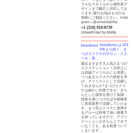
ラルなスタイルから個性派デ
ザインまで幅広く対応してお
ります♪髪のお悩みもぜひお
気軽にご相談ください。insta
gram→@umweltability
+1 (310) 918-8739
Umwelt Hair by Ability
beauteous は 201
0年より続く、ま
つげエクステのサロン・スク
ール・美...
最近ますます大人気のまつげ
エクステンション！日本人に
は勿論アメリカ人にも浸透し
つつあるエクステの技術を学
び、アイリストとして活躍し
てみませんか?まつげエクス
テは細かい作業ですが、きち
んとした講習を受けて知識・
技術を身につければ今後確実
に美容業界で活躍していけま
す。まつ毛エクステに使用す
るグルーは特殊で強い接着力
を持っていますので、アプリ
ケーションがきちんとできて
いなくても、ある程度ついて
しまいます...