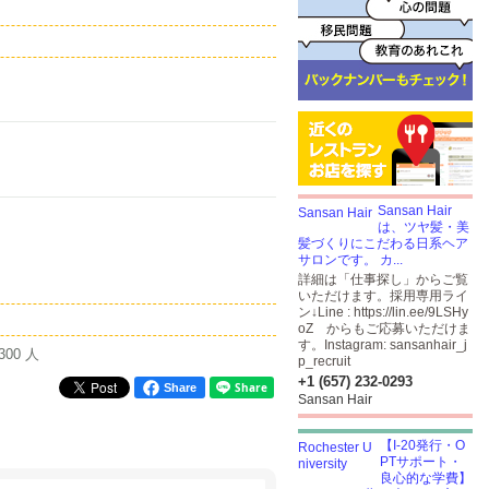
Sansan Hair
は、ツヤ髪・美
髪づくりにこだわる日系ヘア
サロンです。 カ...
詳細は「仕事探し」からご覧
いただけます。採用専用ライ
ン↓Line :
https://lin.ee/9LSHy
oZ
からもご応募いただけま
す。Instagram: sansanhair_j
300 人
p_recruit
+1 (657) 232-0293
Share
Sansan Hair
【I-20発行・O
PTサポート・
良心的な学費】