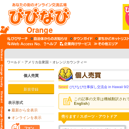
Orange
ワールド
>
アメリカ合衆国
>
オレンジカウンティー
個人売買
News!
びびなび仕事探し交流会 in Hawaii 9/26（
新規登録
この記事の文章は機械翻訳され
表示形式
English）
最新から全表示
売ります / スポーツ・アウトドア
オンラインを表示