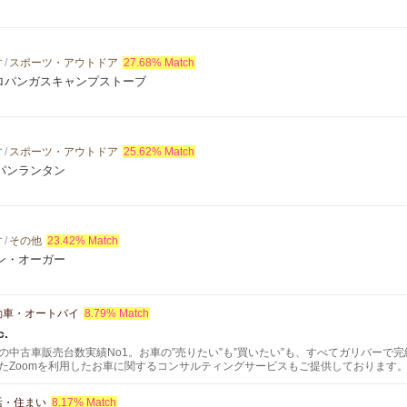
す
/
スポーツ・アウトドア
27.68% Match
プロパンガスキャンプストーブ
す
/
スポーツ・アウトドア
25.62% Match
パンランタン
す
/
その他
23.42% Match
ン・オーガー
動車・オートバイ
8.79% Match
c.
の中古車販売台数実績No1。お車の”売りたい”も”買いたい”も、すべてガリバーで
たZoomを利用したお車に関するコンサルティングサービスもご提供しております
活・住まい
8.17% Match