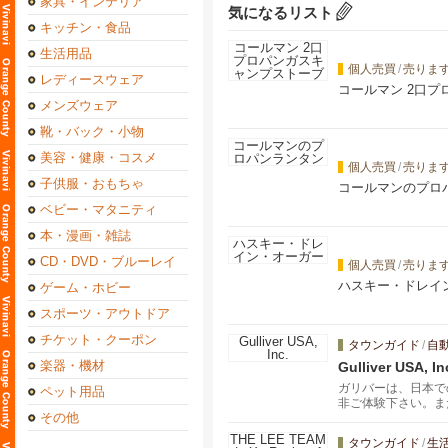
家具・インテリア
気になるリスト
キッチン・食品
生活用品
個人売買
/
売りま
レディースウェア
コールマン 2口
メンズウェア
靴・バック・小物
美容・健康・コスメ
個人売買
/
売りま
子供服・おもちゃ
コールマンのプロ
ベビー・マタニティ
本・漫画・雑誌
CD・DVD・ブルーレイ
個人売買
/
売りま
ハスキー・ドレイ
ゲーム・ホビー
スポーツ・アウトドア
チケット・クーポン
タウンガイド
/
自
楽器・機材
Gulliver USA, In
ガリバーは、日本で
ペット用品
非ご体験下さい。ま
その他
タウンガイド
/
生