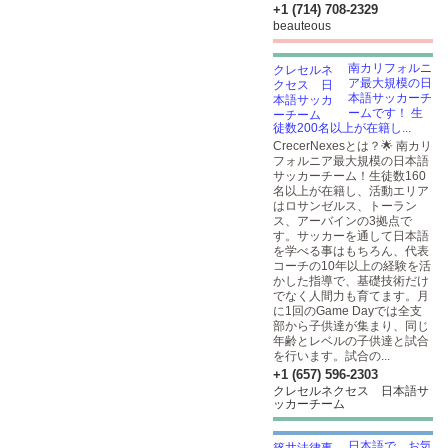
+1 (714) 708-2329
beauteous
南カリフォルニ
ア最大規模の日
本語サッカーチ
ームです！ 生
徒数200名以上が在籍し...
CrecerNexesとは？🌟 南カリ
フォルニア最大規模の日本語
サッカーチーム！生徒数160
名以上が在籍し、活動エリア
はロサンゼルス、トーラン
ス、アーバインの3拠点で
す。サッカーを通して日本語
を学べる事はもちろん、代表
コーチの10年以上の経験を活
かした指導で、基礎技術だけ
でなく人間力も育てます。月
に1回のGame Dayでは全支
部から子供達が集まり、同じ
年齢とレベルの子供達と試合
を行います。試合の...
+1 (657) 596-2303
クレセルネクセス 日本語サ
ッカーチーム
日本語で、お気