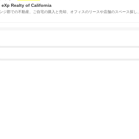
eXp Realty of California
ンジ郡での不動産、ご自宅の購入と売却、オフィスのリースや店舗のスペース探し