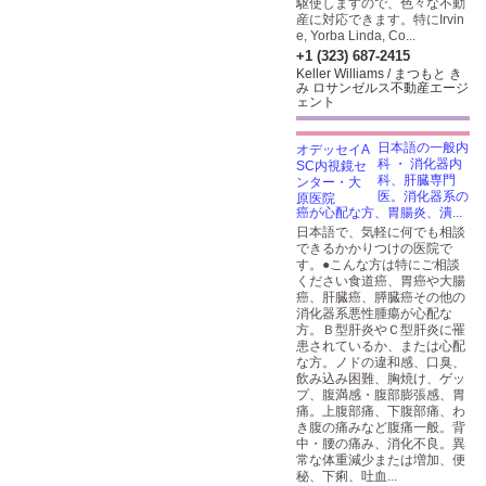
駆使しますので、色々な不動
産に対応できます。特にIrvin
e, Yorba Linda, Co...
+1 (323) 687-2415
Keller Williams / まつもと き
み ロサンゼルス不動産エージ
ェント
日本語の一般内
科 ・ 消化器内
科、肝臓専門
医。消化器系の
癌が心配な方、胃腸炎、潰...
日本語で、気軽に何でも相談
できるかかりつけの医院で
す。●こんな方は特にご相談
ください食道癌、胃癌や大腸
癌、肝臓癌、膵臓癌その他の
消化器系悪性腫瘍が心配な
方。Ｂ型肝炎やＣ型肝炎に罹
患されているか、または心配
な方。ノドの違和感、口臭、
飲み込み困難、胸焼け、ゲッ
プ、腹満感・腹部膨張感、胃
痛。上腹部痛、下腹部痛、わ
き腹の痛みなど腹痛一般。背
中・腰の痛み、消化不良。異
常な体重減少または増加、便
秘、下痢、吐血...