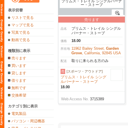
表示切替
リストで見る
売ります
マップで見る
プリムス・トレイル シングル
品名
写真で見る
バーナー・ストーブ
動画で見る
18.00
価格
11962 Bailey Street,
Garden
所在地
種類別に表示
Grove
, California, 92845 USA
売ります
取りに来られる方のみ
配送
買います
売
[スポーツ・アウトドア]
貸します
プリムス・トレイル シング
借ります
ルバーナー・ストーブ
18.00
無料です
交換希望
Web Access No.
3715389
カテゴリ別に表示
電気製品
パソコン・周辺機器