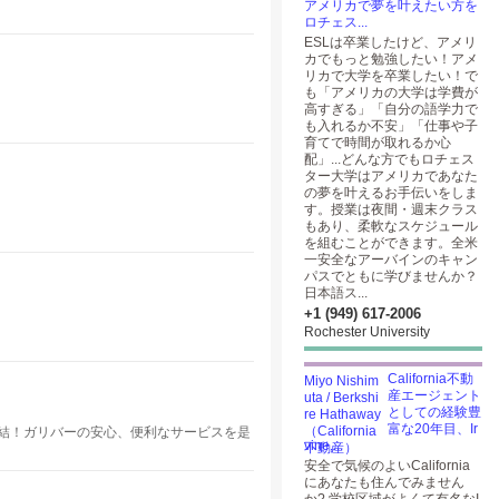
アメリカで夢を叶えたい方を
ロチェス...
ESLは卒業したけど、アメリ
カでもっと勉強したい！アメ
リカで大学を卒業したい！で
も「アメリカの大学は学費が
高すぎる」「自分の語学力で
も入れるか不安」「仕事や子
育てで時間が取れるか心
配」...どんな方でもロチェス
ター大学はアメリカであなた
の夢を叶えるお手伝いをしま
す。授業は夜間・週末クラス
もあり、柔軟なスケジュール
を組むことができます。全米
一安全なアーバインのキャン
パスでともに学びませんか？
日本語ス...
+1 (949) 617-2006
Rochester University
California不動
産エージェント
としての経験豊
富な20年目、Ir
完結！ガリバーの安心、便利なサービスを是
vine,...
。
安全で気候のよいCalifornia
にあなたも住んでみません