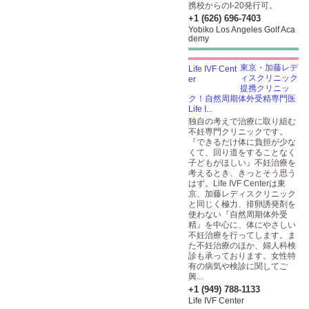
携校からのI-20発行可。
+1 (626) 696-7403
Yobiko Los Angeles Golf Aca
demy
東京・加藤レデ
ィスクリニック
提携クリニッ
ク！自然周期体外受精専門医
Life I...
独自の考えで治療に取り組む
不妊専門クリニックです。
『できるだけ体に負担が少な
くて、回り道をすることなく
子どもがほしい』不妊治療を
考えるとき、きっとそう思う
はず。Life IVF Centerは東
京、加藤レディスクリニック
と同じく極力、排卵誘発剤を
使わない『自然周期体外受
精』を中心に、体にやさしい
不妊治療を行ってします。ま
た不妊治療のほか、婦人科検
診も承っております。女性特
有の病気や検診に関してご
興...
+1 (949) 788-1133
Life IVF Center