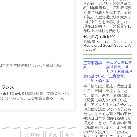
その後、アメリカの製造業で
約11年間勤務し、不動産投資
や資産形成を学ぶ中で、金融
知識が人生の選択肢を大きく
広げることを実感しました。
現在は金融サービス業界で13
年以上の経験を活かし...
+1 (847) 736-6744
八島 健 Financial Consultant /
Registered Social Security A
nalyst®
平日／日曜日本
、日本の学習指導要領に沿った教育活動
語補習校 。キ
リスト教教育理
念に基づいた「三育教育」
で、知・徳・体...
平日校では、園児・児童は週
・トーランス
２日、登園・登校すること
iBT TOEFL資格試験対策・受験英語・現
で、帰国、進学、受験に備え
としていらしているご家族も含め、一人一
て確実に学力をつけていま
インレッスンも提供しています。ロサンゼ
す。アメリカ生まれの子ども
オンラインレッスン！
や永住が決まっている子ども
たちにとっても週２日の学校
生活は日本語に触れる機会が
増えることで、日本語の習得
に効果を現します。また聖書
の時間を設けて、「心の教
引用登録
変更
消去
育」も大切にしています。日