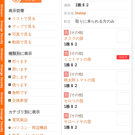
1株＄２
価格
表示切替
Irvine
所在地
リストで見る
取りに来られる方のみ
配送
マップで見る
売
[その他]
写真で見る
オクラの苗
動画で見る
1株＄２
種類別に表示
売
[その他]
SOLD
ミニトマトの苗
売ります
1株＄２
買います
売
[その他]
貸します
桃太郎トマトの苗
借ります
1株＄２
無料です
売
[その他]
交換希望
セロリの苗
1株＄２
カテゴリ別に表示
売
[その他]
電気製品
モロヘイヤの苗
1株＄２
パソコン・周辺機器