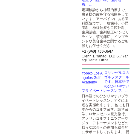
治療や口腔外科、歯周治
療、...
定期検診から神経治療まで、
患者様の歯を守る治療をして
います。アーバインにある歯
科医院です。一般歯科、小児
歯科、神経治療や口腔外科、
歯周治療、歯列矯正/インビザ
ライン、顎関節症、インプラ
ントや美容歯科に関するご相
談もお任せください。
+1 (949) 733-3647
Glenn T. Yanagi, D.D.S. / Yan
agi Dental Office
ロサンゼルスの
ゴルフスクール
です。日本語で
の分かりやすい
プライベートレッスンで、...
日本語での分かりやすいプラ
イベートレッスン。すぐに上
達を実感出来ます。 他にも日
本からのゴルフ留学、語学留
学、ロサンゼルス観光旅行、
アメリカゴルフミニツアーや
ジュニアトーナメントなどの
様々な試合への参加も総合的
にサポートしております。 提