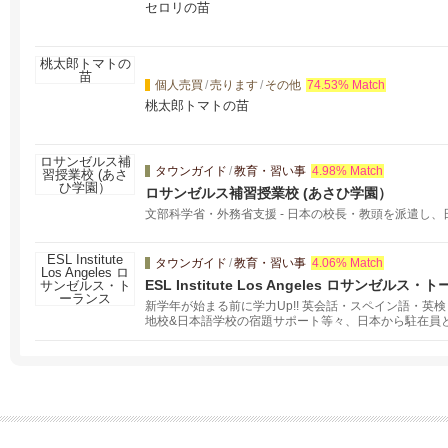
セロリの苗
個人売買
/
売ります
/
その他
74.53% Match
桃太郎トマトの苗
タウンガイド
/
教育・習い事
4.98% Match
ロサンゼルス補習授業校 (あさひ学園）
文部科学省・外務省支援 - 日本の校長・教頭を派遣し
タウンガイド
/
教育・習い事
4.06% Match
ESL Institute Los Angeles ロサンゼルス
新学年が始まる前に学力Up!! 英会話・スペイン語・英検・
地校&日本語学校の宿題サポート等々、日本から駐在員
人の生徒の学習レベルに合わせ、対面レッスンもオンラ
ルス・トーランスの個人レッスン＆ロサンゼルスからの