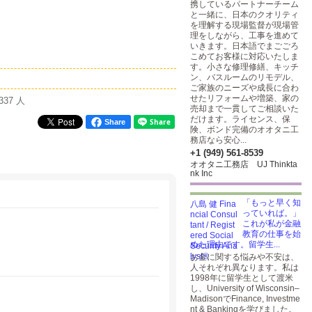
携しているパートナーチーム
と一緒に、日本のクオリティ
を理解する現場監督が現場管
理をしながら、工事を進めて
いきます。日本語でまごごろ
こめてお客様に対応いたしま
す。小さな修理修繕、キッチ
ン、バスルームのリモデル、
ご家族のニーズや成長に合わ
せたリフォームや増築、家の
337 人
売却まで一貫してご相談いた
だけます。ライセンス、保
Share
険、ボンド完備のオオタニ工
務店なら安心...
+1 (949) 561-8539
オオタニ工務店 UJ Thinkta
nk Inc
「もっと早く知
っていれば。」
これが私が金融
教育の仕事を始
めた理由です。留学生...
お金に関する悩みや不安は、
人それぞれ異なります。私は
1998年に留学生として渡米
し、University of Wisconsin–
MadisonでFinance, Investme
nt & Bankingを学びました。