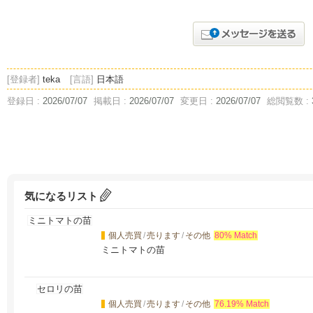
[登録者]
teka
[言語]
日本語
登録日 :
2026/07/07
掲載日 :
2026/07/07
変更日 :
2026/07/07
総閲覧数 :
気になるリスト
個人売買
/
売ります
/
その他
80% Match
ミニトマトの苗
個人売買
/
売ります
/
その他
76.19% Match