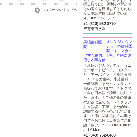
曜日校では、現地校や習い事
との両立を目指す子どもたち
このページのトップへ
が日本語習得に励んでいま
す。■アーバイン／...
+1 (310) 532-3770
三育東西学園
オレンジカウン
ティーの歯科医
院です。スタッ
フ共々親切、丁寧、的確に診
療する事を信...
＊オレンジカウンティー（ニ
ューポートビーチ、コスタメ
サ、アーバイン）＊歯科医歴
35年＊審美歯科、小児歯科、
一般歯科、またインプラント
も扱っております。＊ドクタ
ー自ら日本語で診療、説明い
たします。＊皆様の歯の健康
のお役に立てるようスタッフ
共々親切、丁寧、また的確に
診療する事を信条としていま
す。＊歯に関するお悩み事は
何でもお気軽に日本語でご相
談下さい。＊Intraoral Camer
a, TV Mon...
+1 (949) 752-6480