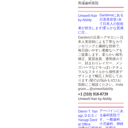
馬場歯科医院
Gardenaにある
日系美容室♪全
て日本人の技術
者が担当します!柔らかな質感
に仕...
Gardenの日系ヘアサロン✨日
本人美容師による丁寧なカウ
ンセリングと繊細な技術で、
毎日扱いやすい素敵なヘアを
ご提案します。柔らかい縮毛
矯正、髪質改善、透明感カラ
ー、顔まわりレイヤー、メン
ズパーマなど今っぽいナチュ
ラルなスタイルから個性派デ
ザインまで幅広く対応してお
ります♪髪のお悩みもぜひお
気軽にご相談ください。insta
gram→@umweltability
+1 (310) 918-8739
Umwelt Hair by Ability
アーバインにあ
る歯科医院で
す。一般歯科、
小児歯科、神経