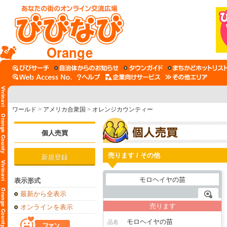
Orange
ワールド
>
アメリカ合衆国
>
オレンジカウンティー
個人売買
売ります / その他
新規登録
表示形式
最新から全表示
売ります
オンラインを表示
モロヘイヤの苗
品名