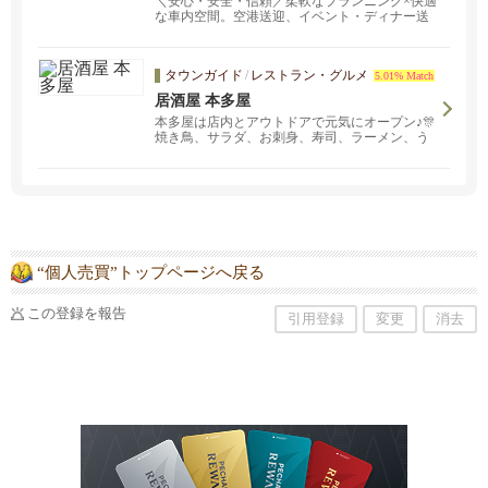
＼安心・安全・信頼／柔軟なプランニング×快適
な車内空間。空港送迎、イベント・ディナー送
迎、貸し切り（チャーター）など。
タウンガイド
/
レストラン・グルメ
5.01% Match
居酒屋 本多屋
本多屋は店内とアウトドアで元気にオープン♪🎊
焼き鳥、サラダ、お刺身、寿司、ラーメン、う
どん、そば、焼き魚、揚げ物、雑炊、お茶漬
け、おにぎり、デザート、ビール、ワイン、焼
酎、日本酒、梅酒、チューハイ、etc...
“個人売買”トップページへ戻る
この登録を報告
引用登録
変更
消去