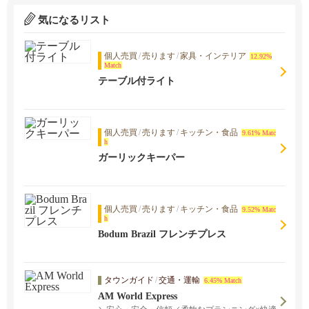
気になるリスト
個人売買
/
売ります
/
家具・インテリア
12.92%
Match
テーブル付ライト
個人売買
/
売ります
/
キッチン・食品
9.61% Matc
h
ガーリックキーパー
個人売買
/
売ります
/
キッチン・食品
9.52% Matc
h
Bodum Brazil フレンチプレス
タウンガイド
/
交通・運輸
6.45% Match
AM World Express