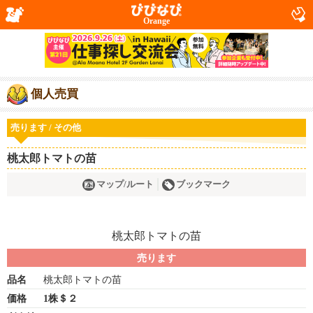
Orange
個人売買
売ります / その他
桃太郎トマトの苗
マップ/ルート
ブックマーク
売ります
品名
桃太郎トマトの苗
価格
1株＄２