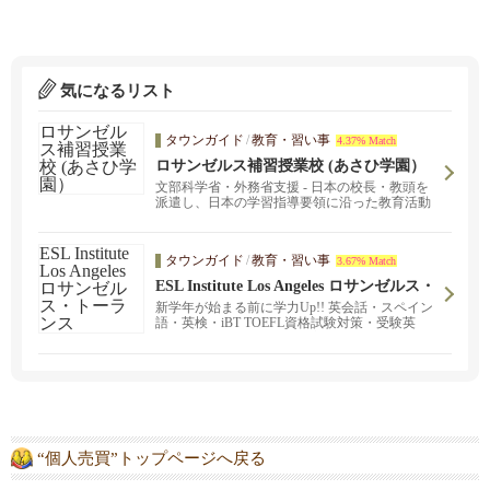
気になるリスト
タウンガイド
/
教育・習い事
4.37% Match
ロサンゼルス補習授業校 (あさひ学園）
文部科学省・外務省支援 - 日本の校長・教頭を
派遣し、日本の学習指導要領に沿った教育活動
タウンガイド
/
教育・習い事
3.67% Match
ESL Institute Los Angeles ロサンゼルス・
トーランス
新学年が始まる前に学力Up!! 英会話・スペイン
語・英検・iBT TOEFL資格試験対策・受験英
語・現地校&日本語学校の宿題サポート等々、
日本から駐在員としていらしているご家族も含
め、一人一人の生徒の学習レベルに合わせ、対
面レッスンもオンラインレッスンも提供してい
ます。ロサンゼルス・トーランスの個人レッス
ン＆ロサンゼルスからのオンラインレッスン！
“個人売買”トップページへ戻る