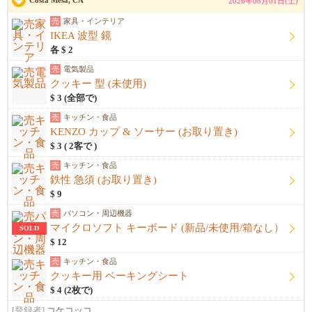
Costa Mesa, CA
2026年08月01日(土)
売
家具・インテリア
IKEA 波型 鏡
各 $ 2
売
電気製品
クッキー 型 (未使用)
$ 3 (全部で)
売
キッチン・食品
KENZO カップ & ソーサー (お取り置き)
$ 3 ( 2客で )
売
キッチン・食品
鉄性 急須 (お取り置き)
$ 9
売
パソコン・周辺機器
マイクロソフト キーボード (新品/未使用/箱なし）
SOLD
$ 12
売
キッチン・食品
クッキー用 ベーキングシート
$ 4 (2枚で)
[登録者]
コケコッコ