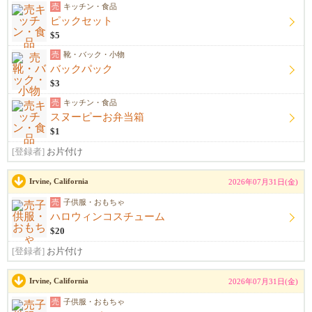
売
キッチン・食品
ピックセット
$5
売
靴・バック・小物
バックパック
$3
売
キッチン・食品
スヌーピーお弁当箱
$1
[登録者]
お片付け
Irvine, California
2026年07月31日(金)
売
子供服・おもちゃ
ハロウィンコスチューム
$20
[登録者]
お片付け
Irvine, California
2026年07月31日(金)
売
子供服・おもちゃ