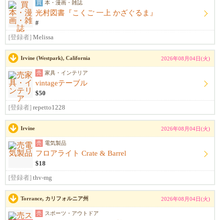
買
本・漫画・雑誌
光村図書『こくご 一上 かざぐるま』
#
[登録者]
Melissa
Irvine (Westpark), California
2026年08月04日(火)
売
家具・インテリア
vintageテーブル
$50
[登録者]
repetto1228
Irvine
2026年08月04日(火)
売
電気製品
フロアライト Crate & Barrel
$18
[登録者]
thv-mg
Torrance, カリフォルニア州
2026年08月04日(火)
売
スポーツ・アウトドア