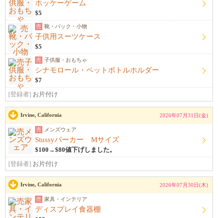
ホッケーゲーム
$5
売
靴・バック・小物
子供用スーツケース
$5
売
子供服・おもちゃ
シナモロール・ペットボトルホルダー
$7
[登録者]
お片付け
Irvine, California
2026年07月31日(金)
売
メンズウェア
Stussyパーカー Mサイズ
$100→$80値下げしました。
[登録者]
お片付け
Irvine, California
2026年07月30日(木)
売
家具・インテリア
ディスプレイ食器棚