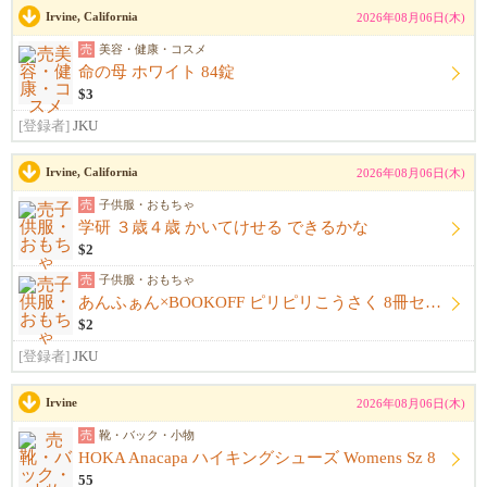
Irvine, California
2026年08月06日(木)
売
美容・健康・コスメ
命の母 ホワイト 84錠
$3
[登録者]
JKU
Irvine, California
2026年08月06日(木)
売
子供服・おもちゃ
学研 ３歳４歳 かいてけせる できるかな
$2
売
子供服・おもちゃ
あんふぁん×BOOKOFF ピリピリこうさく 8冊セット
$2
[登録者]
JKU
Irvine
2026年08月06日(木)
売
靴・バック・小物
HOKA Anacapa ハイキングシューズ Womens Sz 8
55