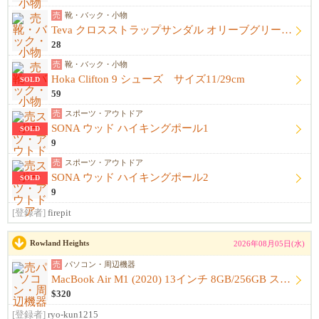
売
靴・バック・小物
Teva クロスストラップサンダル オリーブグリーン Mens Sz 11
28
売
靴・バック・小物
Hoka Clifton 9 シューズ サイズ11/29cm
SOLD
59
売
スポーツ・アウトドア
SONA ウッド ハイキングポール1
SOLD
9
売
スポーツ・アウトドア
SONA ウッド ハイキングポール2
SOLD
9
[登録者]
firepit
Rowland Heights
2026年08月05日(水)
売
パソコン・周辺機器
MacBook Air M1 (2020) 13インチ 8GB/256GB スペースグレイ 【美品・本体+スリーブ】【箱...
$320
[登録者]
ryo-kun1215