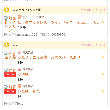
Irvine, カリフォルニア州
2026年08月01日(土)
無
家具・インテリア
低反発マットレス ツインサイズ Amazonオリジナル
0ドル
[登録者]
mikesmile1025
[TEL]
9496950856
Irvine
2026年08月01日(土)
売
電気製品
HOLD ミニ冷蔵庫 冷凍スペースあり
$40
売
電気製品
洗濯機
SOLD
$50
無
電気製品
乾燥機 電気
SOLD
$0
[登録者]
Tony