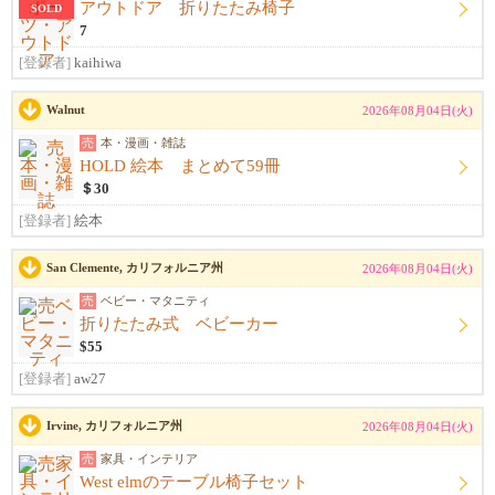
アウトドア 折りたたみ椅子
SOLD
7
[登録者]
kaihiwa
Walnut
2026年08月04日(火)
売
本・漫画・雑誌
HOLD 絵本 まとめて59冊
＄30
[登録者]
絵本
San Clemente, カリフォルニア州
2026年08月04日(火)
売
ベビー・マタニティ
折りたたみ式 ベビーカー
$55
[登録者]
aw27
Irvine, カリフォルニア州
2026年08月04日(火)
売
家具・インテリア
West elmのテーブル椅子セット