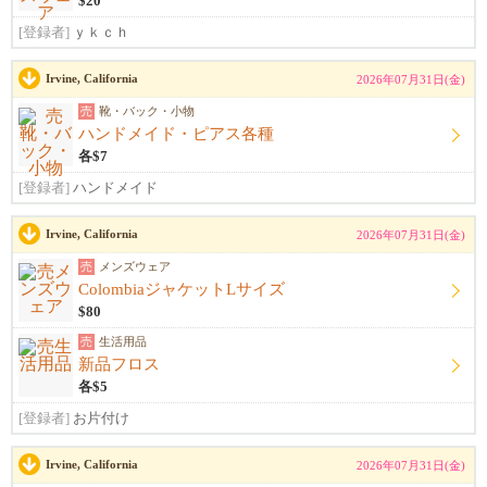
$20
[登録者]
ｙｋｃｈ
Irvine, California
2026年07月31日(金)
売
靴・バック・小物
ハンドメイド・ピアス各種
各$7
[登録者]
ハンドメイド
Irvine, California
2026年07月31日(金)
売
メンズウェア
ColombiaジャケットLサイズ
$80
売
生活用品
新品フロス
各$5
[登録者]
お片付け
Irvine, California
2026年07月31日(金)