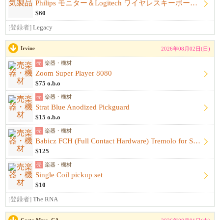
Philips モニター＆Logitech ワイヤレスキーボード&卓上ライト セット 箱付き
$60
[登録者]
Legacy
Irvine
2026年08月02日(日)
売
楽器・機材
Zoom Super Player 8080
$75 o.b.o
売
楽器・機材
Strat Blue Anodized Pickguard
$15 o.b.o
売
楽器・機材
Babicz FCH (Full Contact Hardware) Tremolo for Strat - Gold
$125
売
楽器・機材
Single Coil pickup set
$10
[登録者]
The RNA