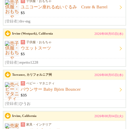
売
子供服・おもちゃ
ユニコーン座れるぬいぐるみ Crate & Barrel
$5
[登録者]
thv-mg
Irvine (Westpark), California
2026年08月05日(水)
売
子供服・おもちゃ
ウエットスーツ
$5
[登録者]
repetto1228
Torrance, カリフォルニア州
2026年08月05日(水)
売
ベビー・マタニティ
バウンサー Baby Björn Bouncer
$35
[登録者]
ひうお
Irvine, California
2026年08月04日(火)
売
家具・インテリア