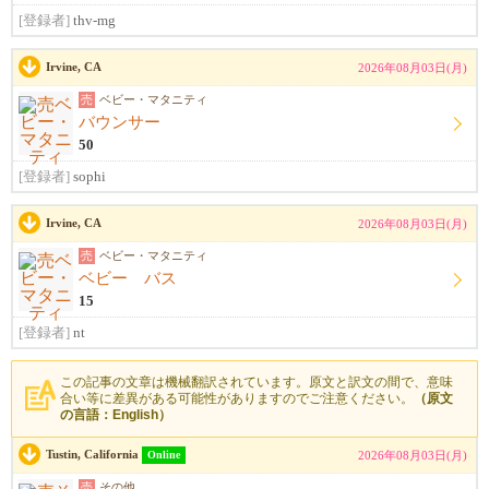
[登録者]
thv-mg
Irvine, CA
2026年08月03日(月)
売
ベビー・マタニティ
バウンサー
50
[登録者]
sophi
Irvine, CA
2026年08月03日(月)
売
ベビー・マタニティ
ベビー バス
15
[登録者]
nt
この記事の文章は機械翻訳されています。原文と訳文の間で、意味
合い等に差異がある可能性がありますのでご注意ください。
（原文
の言語：English）
Tustin, California
Online
2026年08月03日(月)
売
その他