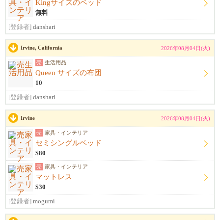
Kingサイズのベッド
無料
[登録者]
danshari
Irvine, California
2026年08月04日(火)
売
生活用品
Queen サイズの布団
10
[登録者]
danshari
Irvine
2026年08月04日(火)
売
家具・インテリア
セミシングルベッド
$80
売
家具・インテリア
マットレス
$30
[登録者]
mogumi