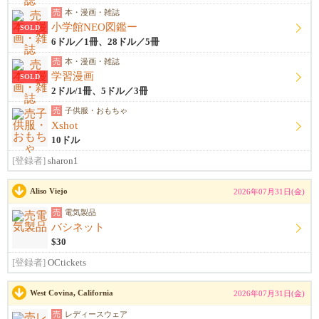
売
本・漫画・雑誌
小学館NEO図鑑ー
SOLD
6ドル／1冊、28ドル／5冊
売
本・漫画・雑誌
学習漫画
SOLD
2ドル/1冊、5ドル／3冊
売
子供服・おもちゃ
Xshot
10ドル
[登録者]
sharon1
Aliso Viejo
2026年07月31日(金)
売
電気製品
バシネット
$30
[登録者]
OCtickets
West Covina, California
2026年07月31日(金)
売
レディースウェア