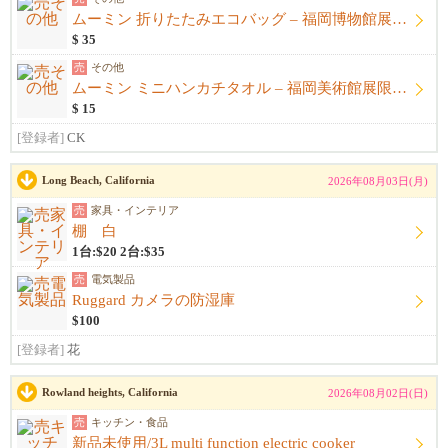
ムーミン 折りたたみエコバッグ – 福岡博物館展限定商品 (日本)
$ 35
売
その他
ムーミン ミニハンカチタオル – 福岡美術館展限定商品 (日本)
$ 15
[登録者]
CK
Long Beach, California
2026年08月03日(月)
売
家具・インテリア
棚 白
1台:$20 2台:$35
売
電気製品
Ruggard カメラの防湿庫
$100
[登録者]
花
Rowland heights, California
2026年08月02日(日)
売
キッチン・食品
新品未使用/3L multi function electric cooker