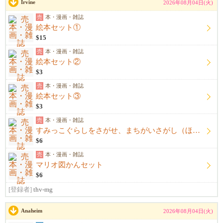
Irvine
2026年08月04日(火)
売
本・漫画・雑誌
絵本セット①
$15
売
本・漫画・雑誌
絵本セット②
$3
売
本・漫画・雑誌
絵本セット③
$3
売
本・漫画・雑誌
すみっこぐらしをさがせ、まちがいさがし（ほぼ新品未使用）
$6
売
本・漫画・雑誌
マリオ図かんセット
$6
[登録者]
thv-mg
Anaheim
2026年08月04日(火)