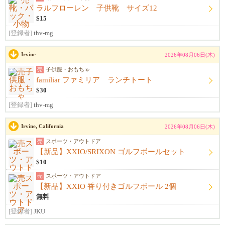
ラルフローレン 子供靴 サイズ12
$15
[登録者]
thv-mg
Irvine
2026年08月06日(木)
売
子供服・おもちゃ
familiar ファミリア ランチトート
$30
[登録者]
thv-mg
Irvine, California
2026年08月06日(木)
売
スポーツ・アウトドア
【新品】XXIO/SRIXON ゴルフボールセット
$10
売
スポーツ・アウトドア
【新品】XXIO 香り付きゴルフボール 2個
無料
[登録者]
JKU