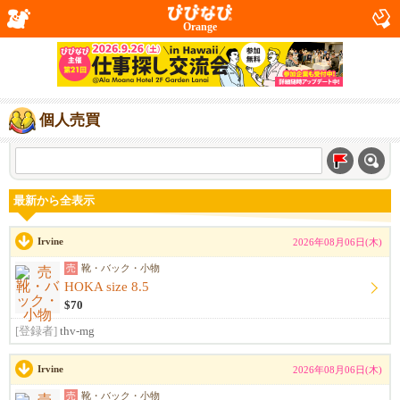
Orange
個人売買
最新から全表示
Irvine
2026年08月06日(木)
売
靴・バック・小物
HOKA size 8.5
$70
[登録者]
thv-mg
Irvine
2026年08月06日(木)
売
靴・バック・小物