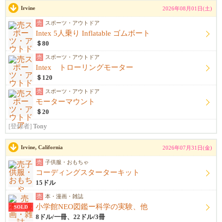
Irvine
2026年08月01日(土)
売
スポーツ・アウトドア
Intex 5人乗り Inflatable ゴムボート
＄80
売
スポーツ・アウトドア
Intex トローリングモーター
＄120
売
スポーツ・アウトドア
モーターマウント
＄20
[登録者]
Tony
Irvine, California
2026年07月31日(金)
売
子供服・おもちゃ
コーディングスターターキット
15ドル
売
本・漫画・雑誌
小学館NEO図鑑ー科学の実験、他
SOLD
8ドル/一冊、22ドル/3冊