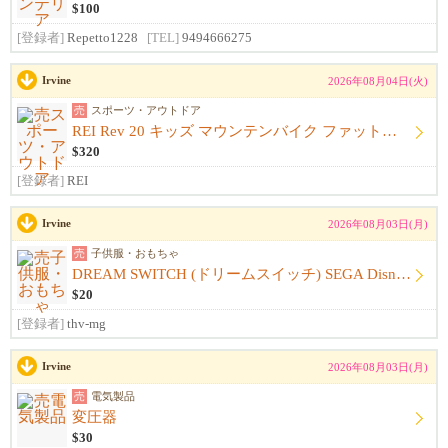
$100
[登録者]
Repetto1228
[TEL]
9494666275
Irvine
2026年08月04日(火)
売
スポーツ・アウトドア
REI Rev 20 キッズ マウンテンバイク ファットタイヤ 自転車
$320
[登録者]
REI
Irvine
2026年08月03日(月)
売
子供服・おもちゃ
DREAM SWITCH (ドリームスイッチ) SEGA Disney ソフト付
$20
[登録者]
thv-mg
Irvine
2026年08月03日(月)
売
電気製品
変圧器
$30