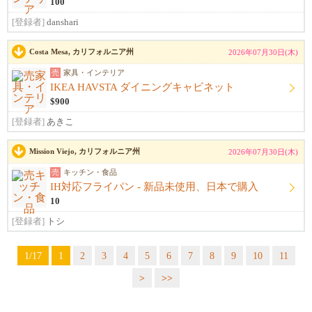
100
[登録者]
danshari
Costa Mesa, カリフォルニア州
2026年07月30日(木)
売
家具・インテリア
IKEA HAVSTA ダイニングキャビネット
$900
[登録者]
あきこ
Mission Viejo, カリフォルニア州
2026年07月30日(木)
売
キッチン・食品
IH対応フライパン - 新品未使用、日本で購入
10
[登録者]
トシ
1/17
1
2
3
4
5
6
7
8
9
10
11
>
>>