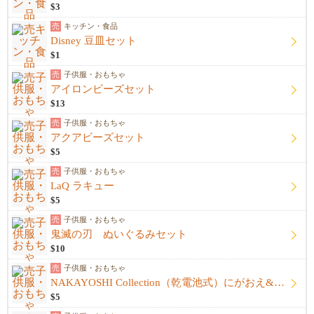
$3
売
キッチン・食品
Disney 豆皿セット
$1
売
子供服・おもちゃ
アイロンビーズセット
$13
売
子供服・おもちゃ
アクアビーズセット
$5
売
子供服・おもちゃ
LaQ ラキュー
$5
売
子供服・おもちゃ
鬼滅の刃 ぬいぐるみセット
$10
売
子供服・おもちゃ
NAKAYOSHI Collection（乾電池式）にがおえ&ファッション
$5