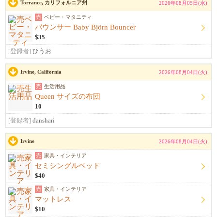
Torrance, カリフォルニア州
2026年08月05日(水)
売
ベビー・マタニティ
バウンサー Baby Björn Bouncer
$35
[登録者]
ひうお
Irvine, California
2026年08月04日(火)
売
生活用品
Queen サイズの布団
10
[登録者]
danshari
Irvine
2026年08月04日(火)
売
家具・インテリア
セミシングルベッド
$40
売
家具・インテリア
マットレス
$10