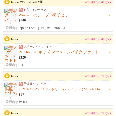
Irvine, カリフォルニア州
2026年08月04日(火)
売
家具・インテリア
West elmのテーブル椅子セット
$100
[登録者]
Repetto1228
[TEL]
9494666275
Irvine
2026年08月04日(火)
売
スポーツ・アウトドア
REI Rev 20 キッズ マウンテンバイク ファットタイヤ 自転車
$320
[登録者]
REI
Irvine
2026年08月03日(月)
売
子供服・おもちゃ
DREAM SWITCH (ドリームスイッチ) SEGA Disney ソフト付
$17
[登録者]
thv-mg
Irvine
2026年08月03日(月)