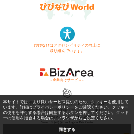
びびなびはアクセシビリティの向上に
取り組んでいます。
- 企業向けサービス -
本サイトでは、より良いサービス提供のため、クッキーを使用して
お問い合わせ
はじめてガイド
よくある質問
います。詳細は
プライバシーポリシー
をご確認ください。クッキー
利用規約
商標・著作権
プライバシーポリシー
の使用を許可する場合は同意するボタンを押してください。クッキ
ーの使用を拒否する場合は、ブラウザからご設定ください。
Copyright © 1999-2026 Vivid Navigation, Inc. All Rights Reserved.
Server US (45) @ Los Angeles Data Center