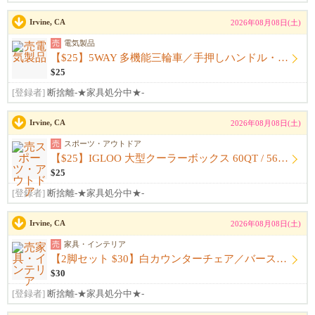
Irvine, CA
2026年08月08日(土)
売
電気製品
【$25】5WAY 多機能三輪車／手押しハンドル・安全ガード付き／1.5～6歳
$25
[登録者]
断捨離-★家具処分中★-
Irvine, CA
2026年08月08日(土)
売
スポーツ・アウトドア
【$25】IGLOO 大型クーラーボックス 60QT / 56L / 90缶
$25
[登録者]
断捨離-★家具処分中★-
Irvine, CA
2026年08月08日(土)
売
家具・インテリア
【2脚セット $30】白カウンターチェア／バースツール 高さ調整式
$30
[登録者]
断捨離-★家具処分中★-