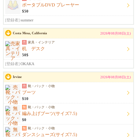
ポータブルDVD プレーヤー
$50
[登録者]
summer
Costa Mesa, California
2026年08月08日(土)
売
家具・インテリア
机 デスク
50$
[登録者]
OKAKA
Irvine
2026年08月08日(土)
売
靴・バック・小物
ブーツ
$10
無
靴・バック・小物
編み上げブーツ(サイズ7.5)
$0
無
靴・バック・小物
ダンスシューズ(サイズ7.5)