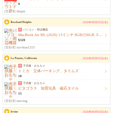
9
[登録者]
firepit
Rowland Heights
2026年08月05日(水)
売
パソコン・周辺機器
MacBook Air M1 (2020) 13インチ 8GB/256GB スペースグレイ 【美品・本体+スリーブ】【箱...
$320
[登録者]
ryo-kun1215
La Puente, California
2026年08月05日(水)
売
子供服・おもちゃ
トミカ 立体パーキング、タイムズ
10
売
子供服・おもちゃ
ピタゴラス 知育玩具 磁石タイル
15
[登録者]
moving
Irvine
2026年08月05日(水)