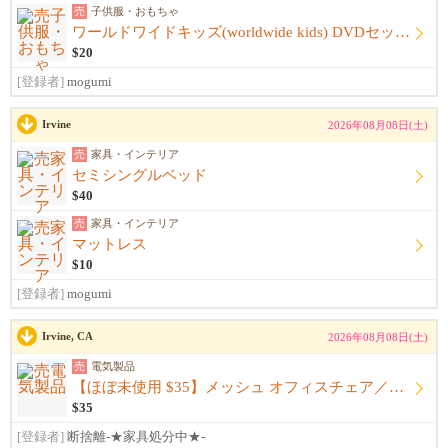
売
子供服・おもちゃ
ワールドワイドキッズ(worldwide kids) DVDセット 収納箱付き
$20
[登録者]
mogumi
Irvine
2026年08月08日(土)
売
家具・インテリア
セミシングルベッド
$40
売
家具・インテリア
マットレス
$10
[登録者]
mogumi
Irvine, CA
2026年08月08日(土)
売
電気製品
【ほぼ未使用 $35】メッシュ オフィスチェア／デスクチェア
$35
[登録者]
断捨離-★家具処分中★-