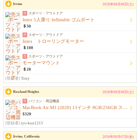
Irvine
2026年08月08日(土)
売
スポーツ・アウトドア
Intex 5人乗り Inflatable ゴムボート
＄50
売
スポーツ・アウトドア
Intex トローリングモーター
＄100
売
スポーツ・アウトドア
モーターマウント
＄20
[登録者]
Tony
Rowland Heights
2026年08月08日(土)
売
パソコン・周辺機器
MacBook Air M1 (2020) 13インチ 8GB/256GB スペースグレイ 【美品・本体+スリーブ】【箱...
$320
[登録者]
ryo-kun1215
Irvine, California
2026年08月07日(金)