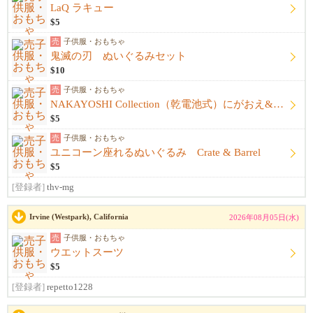
LaQ ラキュー
$5
売
子供服・おもちゃ
鬼滅の刃 ぬいぐるみセット
$10
売
子供服・おもちゃ
NAKAYOSHI Collection（乾電池式）にがおえ&ファッション
$5
売
子供服・おもちゃ
ユニコーン座れるぬいぐるみ Crate & Barrel
$5
[登録者]
thv-mg
Irvine (Westpark), California
2026年08月05日(水)
売
子供服・おもちゃ
ウエットスーツ
$5
[登録者]
repetto1228