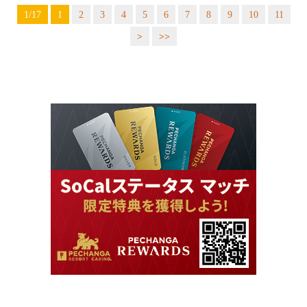
1/17
1
2
3
4
5
6
7
8
9
10
11
>
>>