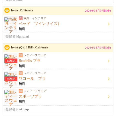
Irvine, California
2026年08月07日(金)
売
家具・インテリア
ベッド ツインサイズ）
無料
[登録者]
danshari
Irvine (Quail Hill), California
2026年08月07日(金)
無
レディースウェア
Bradelis ブラ
SOLD
無料
無
レディースウェア
ワコール ブラ
SOLD
無料
無
レディースウェア
スポーツブラ
無料
[登録者]
tmkharp