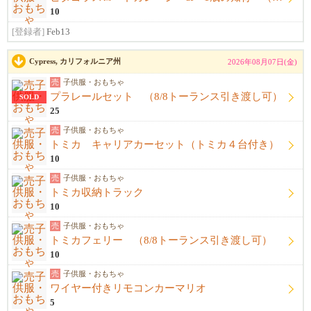
10
[登録者]
Feb13
Cypress, カリフォルニア州
2026年08月07日(金)
売
子供服・おもちゃ
プラレールセット （8/8トーランス引き渡し可）
SOLD
25
売
子供服・おもちゃ
トミカ キャリアカーセット（トミカ４台付き）
10
売
子供服・おもちゃ
トミカ収納トラック
10
売
子供服・おもちゃ
トミカフェリー （8/8トーランス引き渡し可）
10
売
子供服・おもちゃ
ワイヤー付きリモコンカーマリオ
5