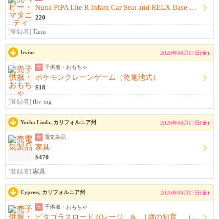
Nuna PIPA Lite R Infant Car Seat and RELX Base （インファントカーシート ...
220
[登録者]
Tanu
Irvine
2026年08月07日(金)
売
子供服・おもちゃ
ポケモンクレーンゲーム（乾電池式）
$18
[登録者]
thv-mg
Yorba Linda, カリフォルニア州
2026年08月07日(金)
売
電気製品
家具
$470
[登録者]
家具
Cypress, カリフォルニア州
2026年08月07日(金)
売
子供服・おもちゃ
ピタゴラスロードガレージ & 1歳の知育 （8/8トーランス引き渡し可）