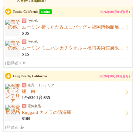
の言語：English）
Tustin, California
Online
2026年08月03日(月)
売
その他
ムーミン 折りたたみエコバッグ – 福岡博物館展限定商品 (日本)
$ 35
売
その他
ムーミン ミニハンカチタオル – 福岡美術館展限定商品 (日本)
$ 15
[登録者]
CK
Long Beach, California
2026年08月03日(月)
売
家具・インテリア
棚 白
1台:$20 2台:$35
売
電気製品
Ruggard カメラの防湿庫
$100
[登録者]
花