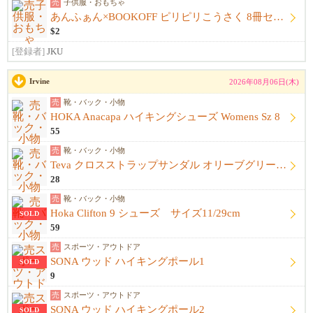
売
子供服・おもちゃ
あんふぁん×BOOKOFF ピリピリこうさく 8冊セット
$2
[登録者]
JKU
Irvine
2026年08月06日(木)
売
靴・バック・小物
HOKA Anacapa ハイキングシューズ Womens Sz 8
55
売
靴・バック・小物
Teva クロスストラップサンダル オリーブグリーン Mens Sz 11
28
売
靴・バック・小物
Hoka Clifton 9 シューズ サイズ11/29cm
SOLD
59
売
スポーツ・アウトドア
SONA ウッド ハイキングポール1
SOLD
9
売
スポーツ・アウトドア
SONA ウッド ハイキングポール2
SOLD