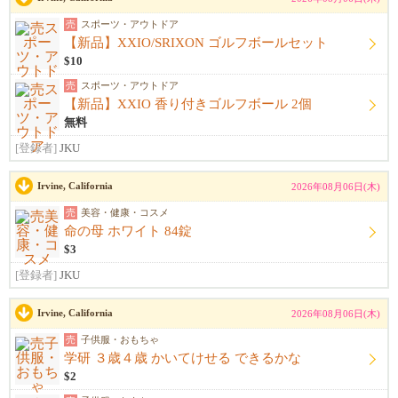
売
スポーツ・アウトドア
【新品】XXIO/SRIXON ゴルフボールセット
$10
売
スポーツ・アウトドア
【新品】XXIO 香り付きゴルフボール 2個
無料
[登録者]
JKU
Irvine, California
2026年08月06日(木)
売
美容・健康・コスメ
命の母 ホワイト 84錠
$3
[登録者]
JKU
Irvine, California
2026年08月06日(木)
売
子供服・おもちゃ
学研 ３歳４歳 かいてけせる できるかな
$2