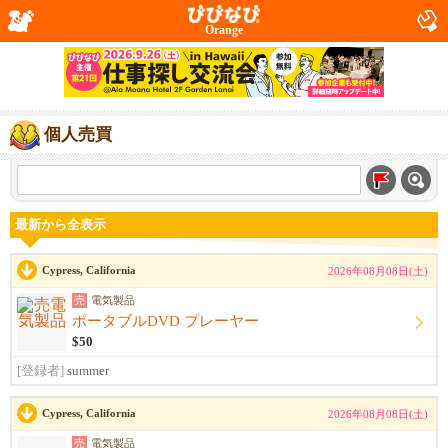
Orange
個人売買
最新から全表示
Cypress, California
2026年08月08日(土)
売
電気製品
ポータブルDVD プレーヤー
$50
[登録者]
summer
Cypress, California
2026年08月08日(土)
売
電気製品