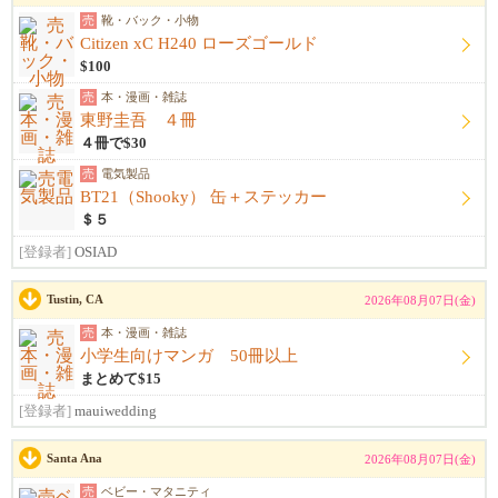
売
靴・バック・小物
Citizen xC H240 ローズゴールド
$100
売
本・漫画・雑誌
東野圭吾 ４冊
４冊で$30
売
電気製品
BT21（Shooky） 缶＋ステッカー
＄５
[登録者]
OSIAD
Tustin, CA
2026年08月07日(金)
売
本・漫画・雑誌
小学生向けマンガ 50冊以上
まとめて$15
[登録者]
mauiwedding
Santa Ana
2026年08月07日(金)
売
ベビー・マタニティ