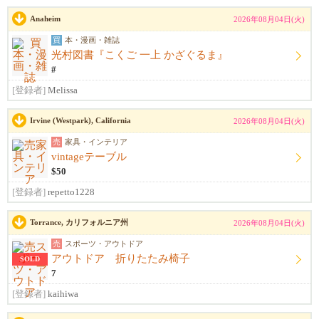
Anaheim
2026年08月04日(火)
買
本・漫画・雑誌
光村図書『こくご 一上 かざぐるま』
#
[登録者]
Melissa
Irvine (Westpark), California
2026年08月04日(火)
売
家具・インテリア
vintageテーブル
$50
[登録者]
repetto1228
Torrance, カリフォルニア州
2026年08月04日(火)
売
スポーツ・アウトドア
アウトドア 折りたたみ椅子
SOLD
7
[登録者]
kaihiwa