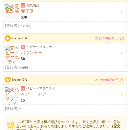
売
電気製品
変圧器
$30
[登録者]
thv-mg
Irvine, CA
2026年08月03日(月)
売
ベビー・マタニティ
バウンサー
50
[登録者]
sophi
Irvine, CA
2026年08月03日(月)
売
ベビー・マタニティ
ベビー バス
15
[登録者]
nt
この記事の文章は機械翻訳されています。原文と訳文の間で、意味
合い等に差異がある可能性がありますのでご注意ください。
（原文