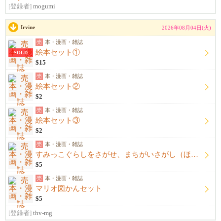
[登録者]
mogumi
Irvine
2026年08月04日(火)
売
本・漫画・雑誌
絵本セット①
SOLD
$15
売
本・漫画・雑誌
絵本セット②
$2
売
本・漫画・雑誌
絵本セット③
$2
売
本・漫画・雑誌
すみっこぐらしをさがせ、まちがいさがし（ほぼ新品未使用）
$5
売
本・漫画・雑誌
マリオ図かんセット
$5
[登録者]
thv-mg