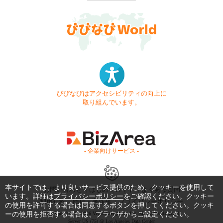
びびなびはアクセシビリティの向上に
取り組んでいます。
- 企業向けサービス -
本サイトでは、より良いサービス提供のため、クッキーを使用して
お問い合わせ
はじめてガイド
よくある質問
います。詳細は
プライバシーポリシー
をご確認ください。クッキー
利用規約
商標・著作権
プライバシーポリシー
の使用を許可する場合は同意するボタンを押してください。クッキ
ーの使用を拒否する場合は、ブラウザからご設定ください。
Copyright © 1999-2026 Vivid Navigation, Inc. All Rights Reserved.
Server US (75) @ Los Angeles Data Center