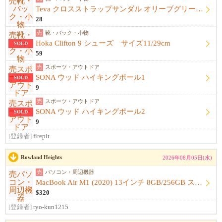
Teva クロスストラップサンダル オリーブグリーン Mens Sz 11
28
売
靴・バック・小物
Hoka Clifton 9 シューズ サイズ11/29cm
SOLD
59
売
スポーツ・アウトドア
SONA ウッド ハイキングポール1
SOLD
9
売
スポーツ・アウトドア
SONA ウッド ハイキングポール2
SOLD
9
[登録者]
firepit
Rowland Heights
2026年08月05日(水)
売
パソコン・周辺機器
MacBook Air M1 (2020) 13インチ 8GB/256GB スペースグレイ 【美品・本体+スリーブ】【箱...
$320
[登録者]
ryo-kun1215