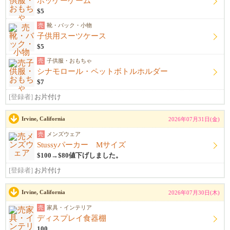
ホッケーゲーム
$5
売
靴・バック・小物
子供用スーツケース
$5
売
子供服・おもちゃ
シナモロール・ペットボトルホルダー
$7
[登録者]
お片付け
Irvine, California
2026年07月31日(金)
売
メンズウェア
Stussyパーカー Mサイズ
$100→$80値下げしました。
[登録者]
お片付け
Irvine, California
2026年07月30日(木)
売
家具・インテリア
ディスプレイ食器棚
100