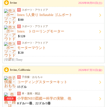
Irvine
2026年08月01日(土)
売
スポーツ・アウトドア
Intex 5人乗り Inflatable ゴムボート
＄80
売
スポーツ・アウトドア
Intex トローリングモーター
＄120
売
スポーツ・アウトドア
モーターマウント
＄20
[登録者]
Tony
Irvine, California
2026年07月31日(金)
売
子供服・おもちゃ
コーディングスターターキット
15ドル
売
本・漫画・雑誌
小学館NEO図鑑ー科学の実験、他
SOLD
8ドル/一冊、22ドル/3冊