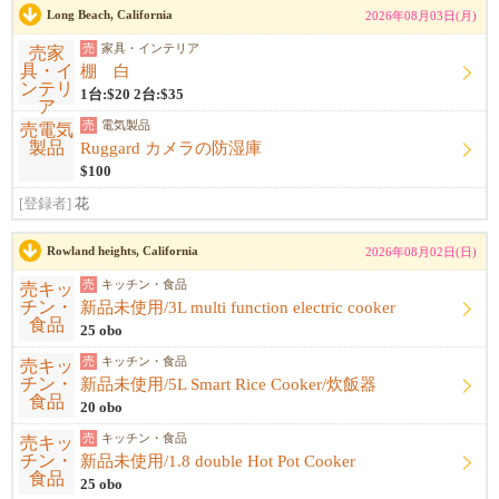
Long Beach, California
2026年08月03日(月)
売
家具・インテリア
棚 白
1台:$20 2台:$35
売
電気製品
Ruggard カメラの防湿庫
$100
[登録者]
花
Rowland heights, California
2026年08月02日(日)
売
キッチン・食品
新品未使用/3L multi function electric cooker
25 obo
売
キッチン・食品
新品未使用/5L Smart Rice Cooker/炊飯器
20 obo
売
キッチン・食品
新品未使用/1.8 double Hot Pot Cooker
25 obo