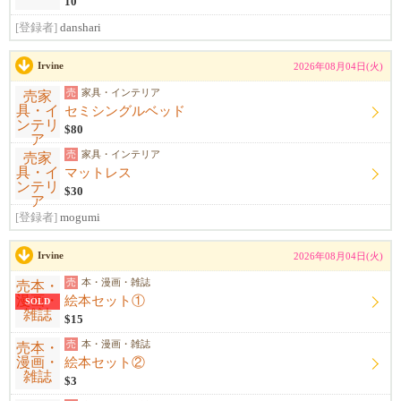
10
[登録者]
danshari
Irvine
2026年08月04日(火)
売
家具・インテリア
セミシングルベッド
$80
売
家具・インテリア
マットレス
$30
[登録者]
mogumi
Irvine
2026年08月04日(火)
売
本・漫画・雑誌
絵本セット①
SOLD
$15
売
本・漫画・雑誌
絵本セット②
$3