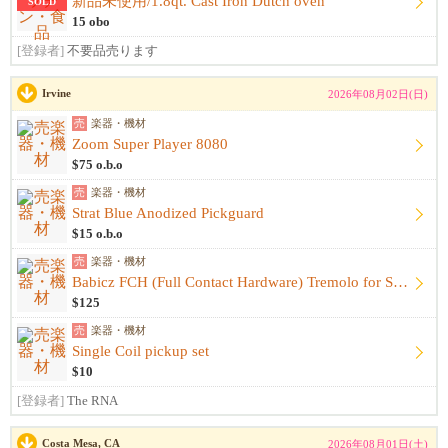
新品未使用/1.8qt. Cast Iron Dutch oven
SOLD
15 obo
[登録者]
不要品売ります
Irvine
2026年08月02日(日)
売
楽器・機材
Zoom Super Player 8080
$75 o.b.o
売
楽器・機材
Strat Blue Anodized Pickguard
$15 o.b.o
売
楽器・機材
Babicz FCH (Full Contact Hardware) Tremolo for Strat - Gold
$125
売
楽器・機材
Single Coil pickup set
$10
[登録者]
The RNA
Costa Mesa, CA
2026年08月01日(土)