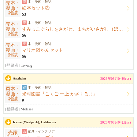
売
本・漫画・雑誌
絵本セット③
$3
売
本・漫画・雑誌
すみっこぐらしをさがせ、まちがいさがし（ほぼ新品未使用）
$6
売
本・漫画・雑誌
マリオ図かんセット
$6
[登録者]
thv-mg
Anaheim
2026年08月04日(火)
買
本・漫画・雑誌
光村図書『こくご 一上 かざぐるま』
#
[登録者]
Melissa
Irvine (Westpark), California
2026年08月04日(火)
売
家具・インテリア