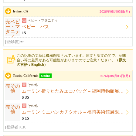
Irvine, CA
2026年08月03日(月)
売
ベビー・マタニティ
ベビー バス
15
[登録者]
nt
この記事の文章は機械翻訳されています。原文と訳文の間で、意味
合い等に差異がある可能性がありますのでご注意ください。
（原文
の言語：English）
Tustin, California
Online
2026年08月03日(月)
売
その他
ムーミン 折りたたみエコバッグ – 福岡博物館展限定商品 (日本)
$ 35
売
その他
ムーミン ミニハンカチタオル – 福岡美術館展限定商品 (日本)
$ 15
[登録者]
CK