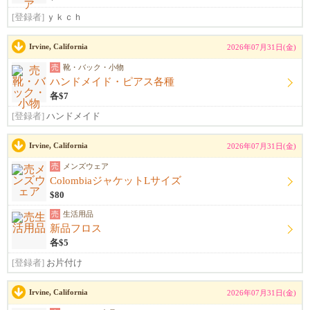
[登録者]
ｙｋｃｈ
Irvine, California
2026年07月31日(金)
売
靴・バック・小物
ハンドメイド・ピアス各種
各$7
[登録者]
ハンドメイド
Irvine, California
2026年07月31日(金)
売
メンズウェア
ColombiaジャケットLサイズ
$80
売
生活用品
新品フロス
各$5
[登録者]
お片付け
Irvine, California
2026年07月31日(金)