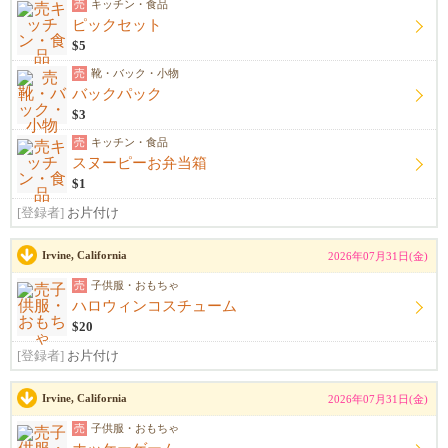
売
キッチン・食品
ピックセット
$5
売
靴・バック・小物
バックパック
$3
売
キッチン・食品
スヌーピーお弁当箱
$1
[登録者]
お片付け
Irvine, California
2026年07月31日(金)
売
子供服・おもちゃ
ハロウィンコスチューム
$20
[登録者]
お片付け
Irvine, California
2026年07月31日(金)
売
子供服・おもちゃ