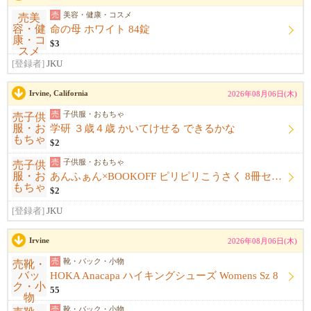
売
美容・健康・コスメ
命の母 ホワイト 84錠
$3
[登録者]
JKU
Irvine, California
2026年08月06日(木)
売
子供服・おもちゃ
学研 ３歳４歳 かいてけせる できるかな
$2
売
子供服・おもちゃ
あんふぁん×BOOKOFF ピリピリこうさく 8冊セット
$2
[登録者]
JKU
Irvine
2026年08月06日(木)
売
靴・バック・小物
HOKA Anacapa ハイキングシューズ Womens Sz 8
55
売
靴・バック・小物