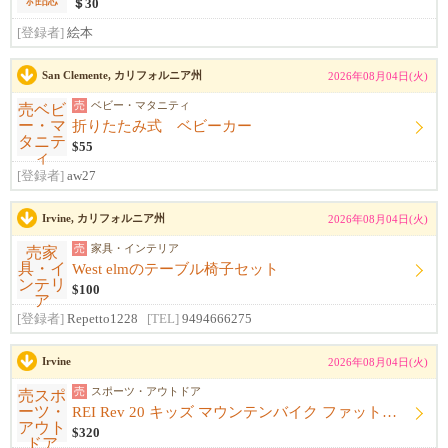
＄30
[登録者]
絵本
San Clemente, カリフォルニア州
2026年08月04日(火)
売
ベビー・マタニティ
折りたたみ式 ベビーカー
$55
[登録者]
aw27
Irvine, カリフォルニア州
2026年08月04日(火)
売
家具・インテリア
West elmのテーブル椅子セット
$100
[登録者]
Repetto1228
[TEL]
9494666275
Irvine
2026年08月04日(火)
売
スポーツ・アウトドア
REI Rev 20 キッズ マウンテンバイク ファットタイヤ 自転車
$320