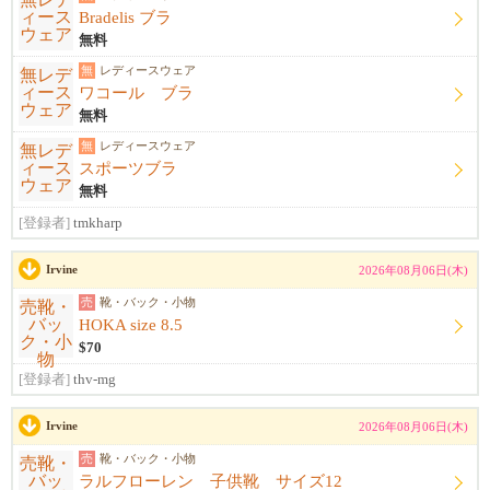
Bradelis ブラ
無料
無
レディースウェア
ワコール ブラ
無料
無
レディースウェア
スポーツブラ
無料
[登録者]
tmkharp
Irvine
2026年08月06日(木)
売
靴・バック・小物
HOKA size 8.5
$70
[登録者]
thv-mg
Irvine
2026年08月06日(木)
売
靴・バック・小物
ラルフローレン 子供靴 サイズ12