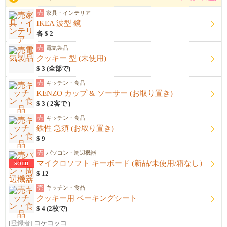
売
家具・インテリア
IKEA 波型 鏡
各 $ 2
売
電気製品
クッキー 型 (未使用)
$ 3 (全部で)
売
キッチン・食品
KENZO カップ & ソーサー (お取り置き)
$ 3 ( 2客で )
売
キッチン・食品
鉄性 急須 (お取り置き)
$ 9
売
パソコン・周辺機器
マイクロソフト キーボード (新品/未使用/箱なし）
SOLD
$ 12
売
キッチン・食品
クッキー用 ベーキングシート
$ 4 (2枚で)
[登録者]
コケコッコ