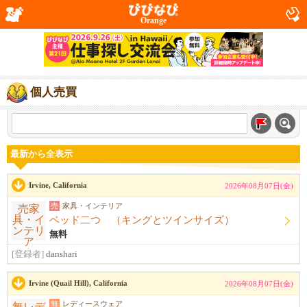
Orange
個人売買
最新から全表示
Irvine, California
2026年08月07日(金)
売
家具・インテリア
ベッド二つ （キングとツインサイズ）
無料
[登録者]
danshari
Irvine (Quail Hill), California
2026年08月07日(金)
無
レディースウェア