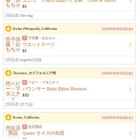
ユニコーン座れるぬいぐるみ Crate & Barrel
$5
[登録者]
thv-mg
Irvine (Westpark), California
2026年08月05日(水)
売
子供服・おもちゃ
ウエットスーツ
$5
[登録者]
repetto1228
Torrance, カリフォルニア州
2026年08月05日(水)
売
ベビー・マタニティ
バウンサー Baby Björn Bouncer
$35
[登録者]
ひうお
Irvine, California
2026年08月04日(火)
売
生活用品
Queen サイズの布団