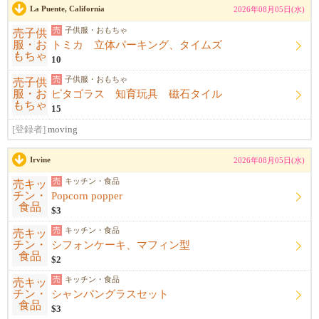
La Puente, California
2026年08月05日(水)
売
子供服・おもちゃ
トミカ 立体パーキング、タイムズ
10
売
子供服・おもちゃ
ピタゴラス 知育玩具 磁石タイル
15
[登録者]
moving
Irvine
2026年08月05日(水)
売
キッチン・食品
Popcorn popper
$3
売
キッチン・食品
シフォンケーキ、マフィン型
$2
売
キッチン・食品
シャンパングラスセット
$3