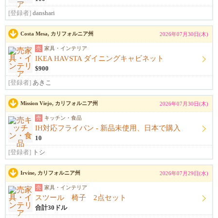
[登録者]
danshari
Costa Mesa, カリフォルニア州
2026年07月30日(木)
売
家具・インテリア
IKEA HAVSTA ダイニングキャビネット
$900
[登録者]
あきこ
Mission Viejo, カリフォルニア州
2026年07月30日(木)
売
キッチン・食品
IH対応フライパン - 新品未使用、日本で購入
10
[登録者]
トシ
Irvine, カリフォルニア州
2026年07月29日(水)
売
家具・インテリア
スツール 椅子 2点セット
合計30ドル