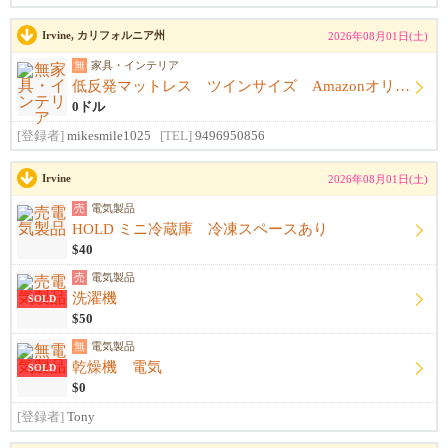
Irvine, カリフォルニア州
2026年08月01日(土)
無
家具・インテリア
低反発マットレス ツインサイズ Amazonオリジナル
0ドル
[登録者]
mikesmile1025
[TEL]
9496950856
Irvine
2026年08月01日(土)
売
電気製品
HOLD ミニ冷蔵庫 冷凍スペースあり
$40
売
電気製品
洗濯機
SOLD
$50
無
電気製品
乾燥機 電気
SOLD
$0
[登録者]
Tony