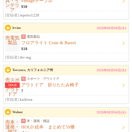
vintageテーブル
$50
[登録者]
repetto1228
Irvine
2026年08月04日(火)
売
電気製品
フロアライト Crate & Barrel
$18
[登録者]
thv-mg
Torrance, カリフォルニア州
2026年08月04日(火)
売
スポーツ・アウトドア
アウトドア 折りたたみ椅子
SOLD
7
[登録者]
kaihiwa
Walnut
2026年08月04日(火)
売
本・漫画・雑誌
HOLD 絵本 まとめて59冊