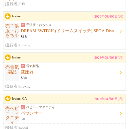
[登録者]
REI
Irvine
2026年08月03日(月)
売
子供服・おもちゃ
DREAM SWITCH (ドリームスイッチ) SEGA Disney ソフト付
$18
[登録者]
thv-mg
Irvine
2026年08月03日(月)
売
電気製品
変圧器
$30
[登録者]
thv-mg
Irvine, CA
2026年08月03日(月)
売
ベビー・マタニティ
バウンサー
50
[登録者]
sophi