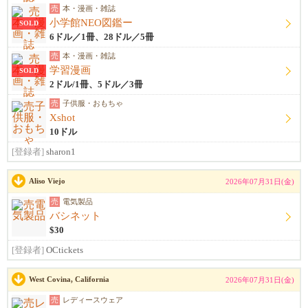
売
本・漫画・雑誌
小学館NEO図鑑ー
SOLD
6ドル／1冊、28ドル／5冊
売
本・漫画・雑誌
学習漫画
SOLD
2ドル/1冊、5ドル／3冊
売
子供服・おもちゃ
Xshot
10ドル
[登録者]
sharon1
Aliso Viejo
2026年07月31日(金)
売
電気製品
バシネット
$30
[登録者]
OCtickets
West Covina, California
2026年07月31日(金)
売
レディースウェア