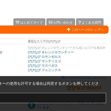
はじめてガイド
お問い合わせ
よくある質問
このページのトップへ
身近なエリアのびびなび
"びびなび オレンジカウンティー" から近いエリアを表示中
せ
びびなび オレンジカウンティー
びびなび ロサンゼルス
びびなび サンディエゴ
びびなび ラスベガス
びびなび フェニックス
他エリアのびびなびはこちらから
キーの使用を許可する場合は同意するボタンを押してくださ
びびなびはアクセシビリティの向上に取り組ん
でいます。