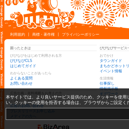
利用規約
商標・著作権
プライバシーポリシー
困ったときは
びびなびサービス
びびなびをはじめて利用される方
おでかけ
びびなびCLS
タウンガイド
はじめてガイド
まちかどホット
イベント情報
わからないことがあったら
よくある質問
生活情報
お問い合わせ
仕事探し
情報掲示板
広告出稿・有料掲載をお考えの方
ギグワーク
本サイトでは、より良いサービス提供のため、クッキーを使用
お気軽にご相談・お問い合わせ下さい
い。クッキーの使用を拒否する場合は、ブラウザからご設定く
広告のお問い合わせ
プレスリリースお申し込み
メディアの方へ