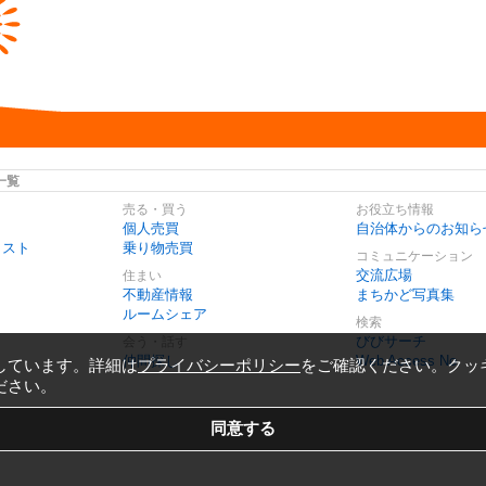
一覧
売る・買う
お役立ち情報
個人売買
自治体からのお知ら
リスト
乗り物売買
コミュニケーション
交流広場
住まい
不動産情報
まちかど写真集
ルームシェア
検索
びびサーチ
会う・話す
仲間探し
Web Access No.
しています。詳細は
プライバシーポリシー
をご確認ください。クッ
ださい。