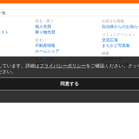
一覧
売る・買う
お役立ち情報
個人売買
自治体からのお知ら
リスト
乗り物売買
コミュニケーション
交流広場
住まい
不動産情報
まちかど写真集
ルームシェア
検索
びびサーチ
会う・話す
仲間探し
Web Access No.
しています。詳細は
プライバシーポリシー
をご確認ください。クッ
ださい。