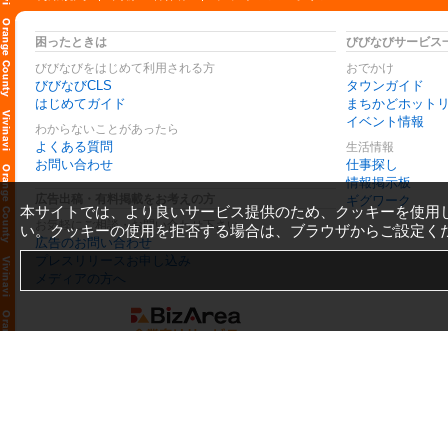
困ったときは
びびなびサービス
びびなびをはじめて利用される方
おでかけ
びびなびCLS
タウンガイド
はじめてガイド
まちかどホット
イベント情報
わからないことがあったら
よくある質問
生活情報
お問い合わせ
仕事探し
情報掲示板
広告出稿・有料掲載をお考えの方
ギグワーク
本サイトでは、より良いサービス提供のため、クッキーを使用
お気軽にご相談・お問い合わせ下さい
い。クッキーの使用を拒否する場合は、ブラウザからご設定く
広告のお問い合わせ
プレスリリースお申し込み
メディアの方へ