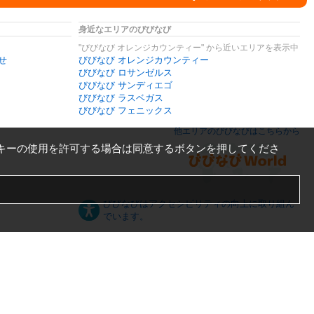
身近なエリアのびびなび
"びびなび オレンジカウンティー" から近いエリアを表示中
せ
びびなび オレンジカウンティー
びびなび ロサンゼルス
びびなび サンディエゴ
びびなび ラスベガス
びびなび フェニックス
他エリアのびびなびはこちらから
キーの使用を許可する場合は同意するボタンを押してくださ
びびなびはアクセシビリティの向上に取り組ん
でいます。
日本語
English
español
ภาษาไทย
한국어
中文
PC版
スマートフォン版