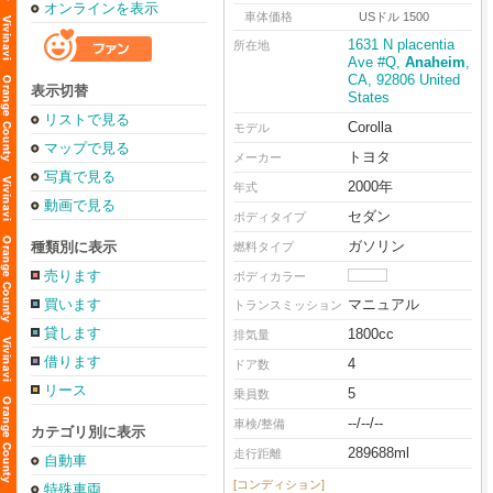
オンラインを表示
車体価格
USドル 1500
1631 N placentia
所在地
Ave #Q,
Anaheim
,
CA, 92806 United
表示切替
States
リストで見る
Corolla
モデル
マップで見る
トヨタ
メーカー
写真で見る
2000年
年式
動画で見る
セダン
ボディタイプ
ガソリン
種類別に表示
燃料タイプ
売ります
ボディカラー
買います
マニュアル
トランスミッション
貸します
1800cc
排気量
借ります
4
ドア数
リース
5
乗員数
--/--/--
車検/整備
カテゴリ別に表示
289688ml
走行距離
自動車
[コンディション]
特殊車両