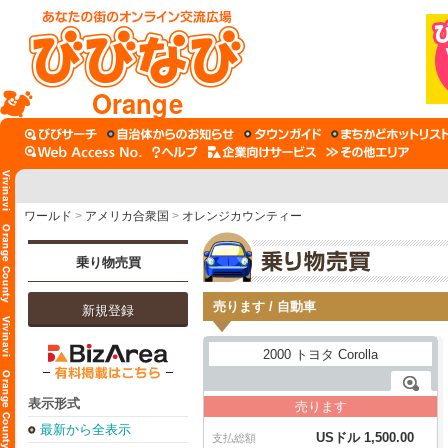
Orange
ワールド
>
アメリカ合衆国
>
オレンジカウンティー
乗り物売買
売ります / 自動車
新規登録
表示形式
売ります
最新から全表示
USドル 1,500.00
支払総額