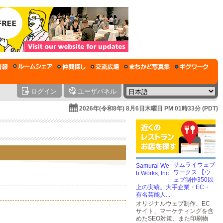
ログイン
ユーザパネル
2026年(令和8年) 8月6日木曜日 PM 01時33分 (PDT)
サムライウェブ
ワークス 【ウ
ェブ制作350以
上の実績。大手企業・EC・
有名芸能人...
オリジナルウェブ制作、EC
サイト、マーケティングを含
めたSEO対策、また印刷物