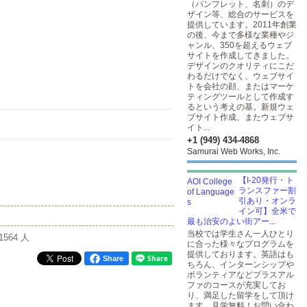
（パンフレット、名刺）のデ
ザイン等、総合のサービスを
提供しています。2011年創業
の後、今まで多様な業種やジ
ャンル、350を超えるウェブ
サイトを作成してきました。
デザインのクオリティにこだ
わるだけでなく、ウェブサイ
トを会社の顔、またはマーケ
ティングツールとして作成す
るという考えの基。新規ウェ
ブサイト作成、またウェブサ
イト...
+1 (949) 434-4868
Samurai Web Works, Inc.
【I-20発行・ト
ランスファー割
引あり・オンラ
イン可】全米で
最も治安のよい街アー...
当校では学生さん一人ひとり
1564 人
に合った様々なプログラムを
提供しております。英語はも
Share
ちろん、インターンシップや
ボランティアなどプラスアル
ファのコースが充実してお
り、満足した留学をして頂け
ます。見学無料！お問い合わ