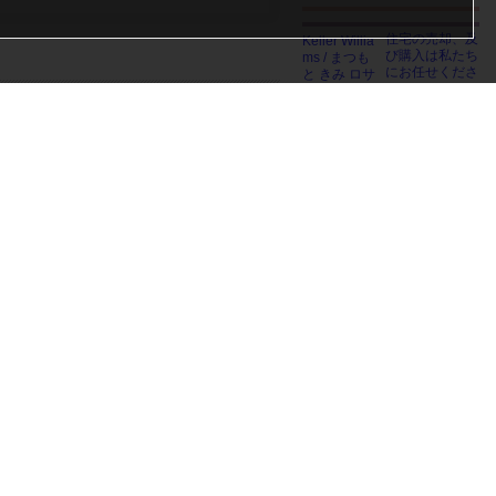
住宅の売却、及
び購入は私たち
にお任せくださ
い。First Time
Buyer ...
引用登録
変更
消去
複雑な不動産売買の取引を丁
寧に日本語でご説明いたしま
このページのトップへ
す。インランドエンパイアで
は数少ない、日本語を話すエ
ージェントの一人です。南カ
リフォルニアの中心にあるロ
ケーションをいかし、幅広い
範囲をカバーしています。ま
たKeller Williamsは世界でNo.
1の不動産フランチャイズで
あり、高度なテクノロジーを
駆使しますので、色々な不動
産に対応できます。特にIrvin
e, Yorba Linda, Co...
+1 (323) 687-2415
Keller Williams / まつもと き
み ロサンゼルス不動産エージ
ェント
アーバインにあ
る日本の工務
店。リフォー