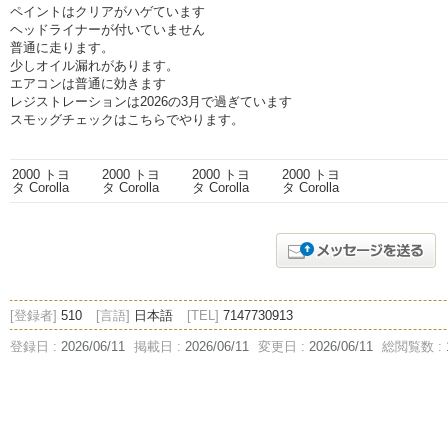
ペイントはクリアがハゲています
ヘッドライナーが付いていません
普通に走ります。
少しオイル漏れがあります。
エアコンは普通に効きます
レジストレーションは2026の3月で過ぎています
スモッグチェックはこちらでやります。
[登録者]
510
[言語]
日本語
[TEL]
7147730913
登録日 :
2026/06/11
掲載日 :
2026/06/11
変更日 :
2026/06/11
総閲覧数 :