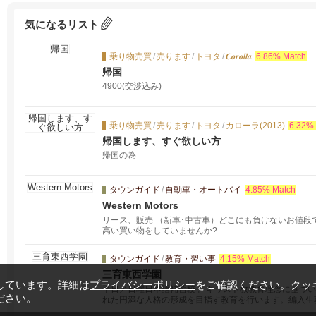
気になるリスト
乗り物売買
/
売ります
/
トヨタ
/
𝑪𝒐𝒓𝒐𝒍𝒍𝒂
6.86% Match
帰国
4900(交渉込み)
乗り物売買
/
売ります
/
トヨタ
/
カローラ(2013)
6.32%
帰国します、すぐ欲しい方
帰国の為
タウンガイド
/
自動車・オートバイ
4.85% Match
Western Motors
リース、販売 （新車･中古車）どこにも負けないお値
高い買い物をしていませんか?
タウンガイド
/
教育・習い事
4.15% Match
三育東西学園
しています。詳細は
プライバシーポリシー
をご確認ください。クッ
平日／日曜日本語補習校 。キリスト教教育理念に基づ
ださい。
れた円満な人格の形成を目指す教育を行います。編入生