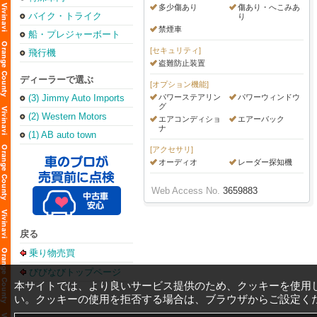
多少傷あり
傷あり・へこみあ
バイク・トライク
り
禁煙車
船・プレジャーボート
[セキュリティ]
飛行機
盗難防止装置
ディーラーで選ぶ
[オプション機能]
(3) Jimmy Auto Imports
パワーステアリン
パワーウィンドウ
グ
(2) Western Motors
エアコンディショ
エアーバック
ナ
(1) AB auto town
[アクセサリ]
オーディオ
レーダー探知機
Web Access No.
3659883
戻る
乗り物売買
びびなびトップページ
本サイトでは、より良いサービス提供のため、クッキーを使用
い。クッキーの使用を拒否する場合は、ブラウザからご設定く