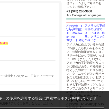
せフォームよりご希望のお日
にちをご連絡下さい！
+1 (949) 260-9600
AOI College of Languages
アメリカの不妊
治療の現場で
は、PGT-A、保
険、クリニック
選び、 日本との違いな...
 Match
アメリカに住んでいるから誰
に相談したら良いかわからな
い。妊活の情報が有りすぎて
リサーチばかりで頭がいっぱ
い。IVFはまだしたくない。
アメリカの不妊治療クリニッ
クに抵抗がある。不妊治療に
特化した通訳サービスが欲し
い。クリニックだけのサポー
段でご提供中！みなさん、正規ディーラーで
トだと理解に難しい。相談に
乗ってほしい。***********そ
もそも不妊治療ってどんなス
テップがあるの？クリニック
の違いって何？今受けている
治療が本当に自分に合っ...
キーの使用を許可する場合は同意するボタンを押してくださ
いた「三育教育」で、知・徳・体の調和のと
+1 (201) 637-9454
募集中！詳しくはお問い合わせください。
不妊治療・IVFの専門家 AHS
Wellness, Inc.