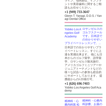
ライン、顎関節症、インプラ
ントや美容歯科に関するご相
談もお任せください。
+1 (949) 733-3647
Glenn T. Yanagi, D.D.S. / Yan
agi Dental Office
ロサンゼルスの
ゴルフスクール
です。日本語で
の分かりやすい
プライベートレッスンで、...
日本語での分かりやすいプラ
イベートレッスン。すぐに上
達を実感出来ます。 他にも日
本からのゴルフ留学、語学留
学、ロサンゼルス観光旅行、
アメリカゴルフミニツアーや
ジュニアトーナメントなどの
様々な試合への参加も総合的
にサポートしております。 提
携校からのI-20発行可。
+1 (626) 696-7403
Yobiko Los Angeles Golf Aca
demy
精神科・心療内
科診療、お薬の