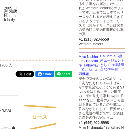
る中古車をお届けしたい。こ
れがWestern Motorsのポリシ
ーです。近頃では日本でもリ
ースをされる方が増えてきて
いるようです。そこで、リー
スとは何か？リースとはお車
の契約時に契約期間後のお車
の買...
+1 (213) 923-6558
Western Motors
California不動
産エージェント
としての経験豊
1705 人
富な20年目、Ir
vine,...
Share
安全で気候のよいCalifornia
にあなたも住んでみません
か? 学校区域がよくて有名なI
rvineをはじめ、美しい町並
み、海の見える家 Newport B
eachなど、世界の人々から注
目を集めているこの地域は、
住みながらにして、投資がで
きる最適の場所です。投資は
ご自分の住む家から…
+1 (949) 922-5998
Miyo Nishimuta / Berkshire H
オーナー車