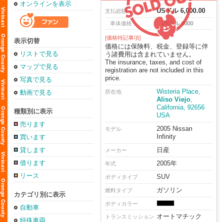
オンラインを表示
USドル 6,000.00
支払総額
車体価格
USドル 6000
[価格特記事項]
表示切替
価格には保険料、税金、登録等に伴
リストで見る
う諸費用は含まれていません。
The insurance, taxes, and cost of
マップで見る
registration are not included in this
price.
写真で見る
Wisteria Place,
動画で見る
所在地
Aliso Viejo
,
California, 92656
種類別に表示
USA
売ります
2005 Nissan
モデル
Infinity
買います
貸します
日産
メーカー
借ります
2005年
年式
リース
SUV
ボディタイプ
ガソリン
燃料タイプ
カテゴリ別に表示
ボディカラー
自動車
オートマチック
トランスミッション
特殊車両