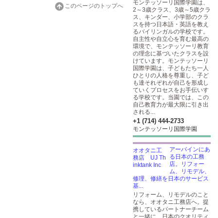
モンテッソーリ国際学園は、
このページのトップへ
2～3歳クラス、3歳～5歳クラ
ス、キンダー、小学部のクラ
スを持つ日本語・英語を教え
るバイリンガルの学校です。
自主性や自立心を育む最高の
環境で、モンテッソーリ教育
の理念に基づいたクラスを設
けています。モンテッソーリ
国際学園は、子どもたち一人
ひとりの人格を尊重し、子ど
も達それぞれが自己を形成し
ていくプロセスをお手伝いす
る学校です。当園では、この
自己教育力が最大限に引き出
される...
+1 (714) 444-2733
モンテッソーリ国際学園
アーバインにあ
る日本の工務
店。リフォー
ム、リモデル、
修理、修繕を日本のサービス
基...
リフォーム、リモデルのこと
なら、オオタニ工務店へ。提
携しているパートナーチーム
と一緒に、日本のクオリティ