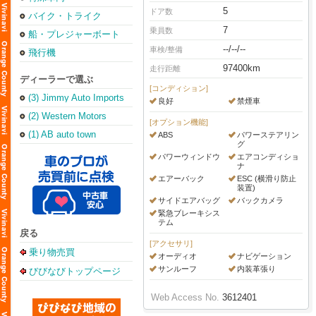
5
ドア数
バイク・トライク
7
乗員数
船・プレジャーボート
--/--/--
車検/整備
飛行機
97400km
走行距離
ディーラーで選ぶ
[コンディション]
(3) Jimmy Auto Imports
良好
禁煙車
(2) Western Motors
[オプション機能]
(1) AB auto town
ABS
パワーステアリン
グ
パワーウィンドウ
エアコンディショ
ナ
エアーバック
ESC (横滑り防止
装置)
サイドエアバッグ
バックカメラ
緊急ブレーキシス
テム
戻る
[アクセサリ]
乗り物売買
オーディオ
ナビゲーション
サンルーフ
内装革張り
びびなびトップページ
Web Access No.
3612401