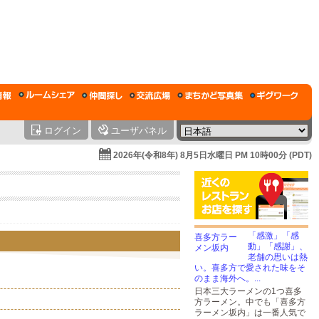
ログイン
ユーザパネル
2026年(令和8年) 8月5日水曜日 PM 10時00分 (PDT)
「感激」「感
動」「感謝」、
老舗の思いは熱
い。喜多方で愛された味をそ
のまま海外へ。...
日本三大ラーメンの1つ喜多
方ラーメン。中でも「喜多方
ラーメン坂内」は一番人気で