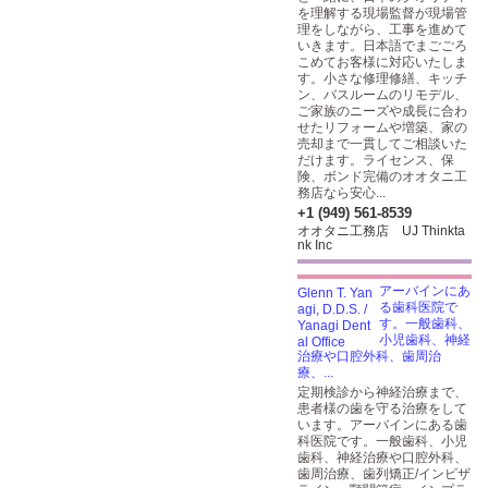
を理解する現場監督が現場管
理をしながら、工事を進めて
いきます。日本語でまごごろ
こめてお客様に対応いたしま
す。小さな修理修繕、キッチ
ン、バスルームのリモデル、
ご家族のニーズや成長に合わ
せたリフォームや増築、家の
売却まで一貫してご相談いた
だけます。ライセンス、保
険、ボンド完備のオオタニ工
務店なら安心...
+1 (949) 561-8539
オオタニ工務店 UJ Thinkta
nk Inc
アーバインにあ
る歯科医院で
す。一般歯科、
小児歯科、神経
治療や口腔外科、歯周治
療、...
定期検診から神経治療まで、
患者様の歯を守る治療をして
います。アーバインにある歯
科医院です。一般歯科、小児
歯科、神経治療や口腔外科、
歯周治療、歯列矯正/インビザ