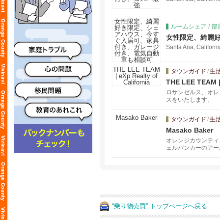
ルームシェア
/
部
女性限定、綺麗
Santa Ana, Californ
タウンガイド
/
生
THE LEE TEAM | 
ロサンゼルス、オレ
スをいたします。
タウンガイド
/
生
Masako Baker
オレンジカウンティ
ェルバンカーのアー
まとのご縁をとても
気軽にご連絡くださ
“乗り物売買” トップページへ戻る