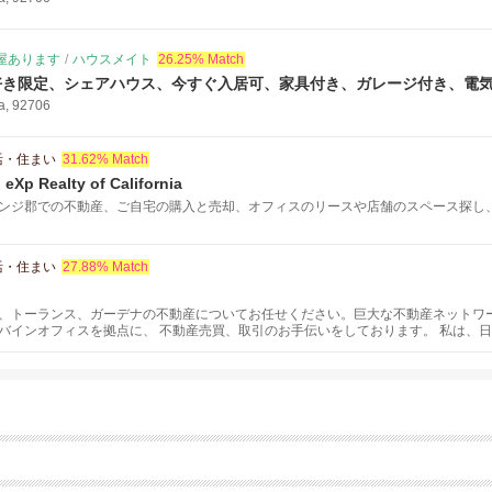
屋あります
/
ハウスメイト
26.25% Match
好き限定、シェアハウス、今すぐ入居可、家具付き、ガレージ付き、電
ia, 92706
活・住まい
31.62% Match
eXp Realty of California
ンジ郡での不動産、ご自宅の購入と売却、オフィスのリースや店舗のスペース探し
活・住まい
27.88% Match
、トーランス、ガーデナの不動産についてお任せください。巨大な不動産ネットワ
バインオフィスを拠点に、 不動産売買、取引のお手伝いをしております。 私は、
大事にしております。 不動産または、関連の情報、サービスについても何かお手伝
い。