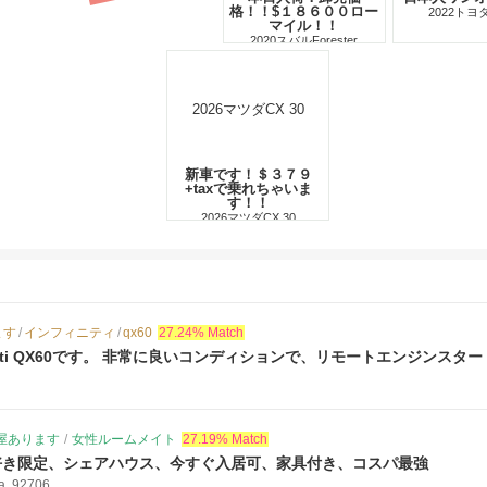
格！！$１８６００ロー
2022トヨタ
マイル！！
2020スバルForester
新車です！＄３７９
+taxで乗れちゃいま
す！！
2026マツダCX 30
ます
/
インフィニティ
/
qx60
27.24% Match
finiti QX60です。 非常に良いコンディションで、リモートエンジン
コーダー）装備で...
屋あります
/
女性ルームメイト
27.19% Match
好き限定、シェアハウス、今すぐ入居可、家具付き、コスパ最強
ia, 92706