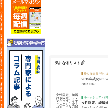
気になるリスト
乗り物売買
/
売り
2015年式のIn
（前後ドライブレ
2015 qx60
ルームシェア
/
部
女性限定、綺麗
Santa Ana, Californ