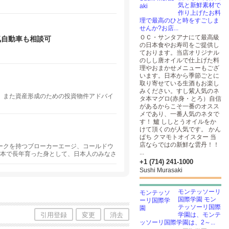
気と新鮮素材で
作り上げたお料
理で最高のひと時をすごしま
せんか?お店...
ＯＣ・サンタアナにて最高級
気自動車も相談可
の日本食やお寿司をご提供し
ております。当店オリジナル
のしし唐オイルで仕上げた料
理やおまかせメニューもござ
います。日本から季節ごとに
取り寄せている生酒もお楽し
みください。すし紫人気のネ
、また資産形成のための投資物件アドバイ
タ本マグロ(赤身・とろ）自信
があるからこそ一番のオスス
メであり、一番人気のネタで
す！ 鱸 ししとうオイルをか
けて頂くのが人気です。 かん
ぱち クマモトオイスター 当
店ならではの新鮮な雲丹！！
ークを持つブローカーエージ、コールドウ
...
日本で長年育った身として、日本人のみなさ
いができることがあればと思いますので、
+1 (714) 241-1000
Sushi Murasaki
モンテッソーリ
国際学園 モン
テッソーリ国際
引用登録
変更
消去
学園は、モンテ
ッソーリ国際学園は、2～...