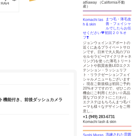
athaway （California不動
RAV4
産）
まつ毛・薄毛改
善・フェイシャ
ルでしたらお任
せください🧡初回２０％オ
フ❣️
ジョンウェインエアポートの
近くにあるプライベートサロ
ンです。日米で大人気のプロ
セルセラピー(マイクリチャネ
リング)を使った薄毛トリート
メントや肌質改善LEDエクス
テンション・ラッシュリフ
ト・リラクゼーションフェイ
シャルメニューもございます
♩現在ご新規様は初回ご予約
20%オフですので、ぜひこの
機会にご利用ください☆高品
質なプロダクトにこだわり、
スタート機能付き、前後ダッシュカメラ
エクステはもちろんまつ毛パ
ーマも様々なデザインをご用
意し...
+1 (949) 283-6731
Komachi lash & skin
洗練された雰囲