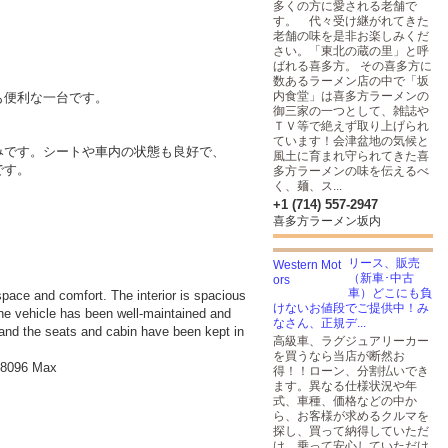
多くの方に愛される老舗で
す。 代々受け継がれてきた
老舗の味を是非お楽しみくだ
さい。「東北の蔵の里」と呼
ばれる喜多方。 その喜多方に
数あるラーメン店の中で「坂
内食堂」は喜多方ラーメンの
も便利な一台です。
御三家の一つとして、雑誌や
ＴＶ等で絶えず取り上げられ
ています！会津盆地の気候と
みです。シートや車内の状態も良好で、
風土に育まれ守られてきた喜
です。
多方ラーメンの味を伝えるべ
く、麺、ス...
+1 (714) 557-2947
喜多方ラーメン坂内
リース、販売
（新車･中古
車）どこにも負
space and comfort. The interior is spacious
けないお値段でご提供中！み
 The vehicle has been well-maintained and
なさん、正規デ...
, and the seats and cabin have been kept in
高級車、ラグジュアリーカー
を買うなら当店が断然お
5-8096 Max
得！！ローン、分割払いでき
ます。異なる仕様状況や年
式、車種、価格などの中か
ら、お客様が求めるクルマを
探し、買って納得していただ
け、乗って安心していただけ