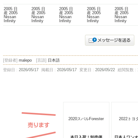
[登録者]
malepo
[言語]
日本語
登録日 :
2026/05/17
掲載日 :
2026/05/17
変更日 :
2026/05/22
総閲覧数 :
本日入荷！卸売価
日本人ワン