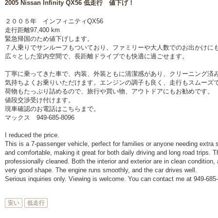
2005 Nissan Infinity QX56 低走行 値下げ！
２００５年 インフィニティQX56
走行距離97,400 km
緊急帰国のため値下げします。
７人乗りでサンルーフもついており、ファミリーや大人数でのお出かけに
広々とした室内空間で、長距離ドライブでも快適に過ごせます。
丁寧に乗ってきた車で、内装、外装ともに清潔感があり、クリーニング済
気持ちよくお乗りいただけます。エンジンの調子も良く、走行もスムーズ
荷物もたっぷり詰めるので、旅行や買い物、アウトドアにもお勧めです。
値段交渉受け付けます。
現車確認のお電話はこちらまで。
マックス 949-685-8096
I reduced the price.
This is a 7-passenger vehicle, perfect for families or anyone needing extra 
and comfortable, making it great for both daily driving and long road trips.
professionally cleaned. Both the interior and exterior are in clean condition
very good shape. The engine runs smoothly, and the car drives well.
Serious inquiries only. Viewing is welcome. You can contact me at 949-68
安い
低走行