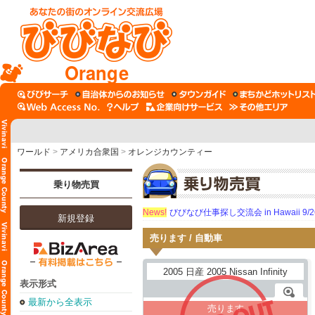
Orange
ワールド
>
アメリカ合衆国
>
オレンジカウンティー
乗り物売買
News!
びびなび仕事探し交流会 in Hawaii 9/26（
新規登録
売ります / 自動車
表示形式
最新から全表示
売ります