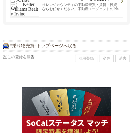
eller Williams Realty Irvine
オレンジカウンティの不動産売買・賃貸・投資
ならお任せください。不動産エージェントの Na
tsuko Hedges（大沼夏子） です。 地域特性や市
場動向を深く理解し、日本語・英語のバイリン
ガル対応で、お一人おひとりの背景や目的に合
わせた丁寧なご提案を心がけています。 日本へ
の本帰国に伴うご売却、転勤・ご転居時のご購
入・お住まい探し、将来を見据えた不動産投資
まで、オレンジカウンティの不動産は安心して
お任せください。また、オフィスやレストラ
“乗り物売買”トップページへ戻る
ン、サロンなどの商業施設のリースについても
サポートを強化しております。E2ビザを取得さ
れるためにオフィスが必要な方、店舗展開をご
この登録を報告
引用登録
変更
消去
検討中の方、ご連絡ください。 アーバインを拠
点に、オレンジカウンティを中心として、ロサ
ンゼルス・サンディエゴエリアまで対応してお
ります。 まずはお気軽にご相談ください。