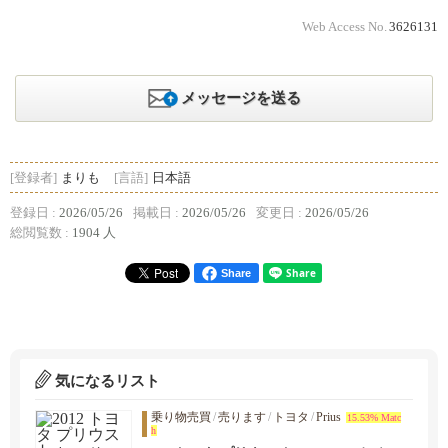
Web Access No.
3626131
メッセージを送る
[登録者]
まりも
[言語]
日本語
登録日 :
2026/05/26
掲載日 :
2026/05/26
変更日 :
2026/05/26
総閲覧数 :
1904 人
Share
気になるリスト
乗り物売買
/
売ります
/
トヨタ
/
Prius
15.53% Matc
h