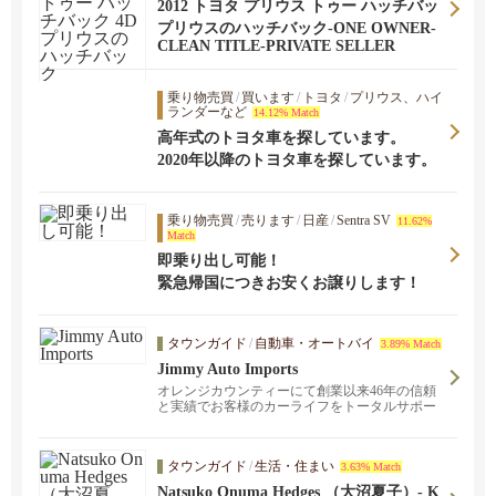
2012 トヨタ プリウス トゥー ハッチバッ
ク 4D プリウスのハッチバック
プリウスのハッチバック-ONE OWNER-
CLEAN TITLE-PRIVATE SELLER
乗り物売買
/
買います
/
トヨタ
/
プリウス、ハイ
ランダーなど
14.12% Match
高年式のトヨタ車を探しています。
2020年以降のトヨタ車を探しています。
乗り物売買
/
売ります
/
日産
/
Sentra SV
11.62%
Match
即乗り出し可能！
緊急帰国につきお安くお譲りします！
タウンガイド
/
自動車・オートバイ
3.89% Match
Jimmy Auto Imports
オレンジカウンティーにて創業以来46年の信頼
と実績でお客様のカーライフをトータルサポー
トしてまいりました。どんな車でも買い取りま
す。特にOne Ownerの日本車は大歓迎です！ド
ライブレコーダー販売取付します。故障修理・
タウンガイド
/
生活・住まい
3.63% Match
メンテナンス。
Natsuko Onuma Hedges （大沼夏子）- K