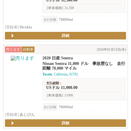
USドル 31,500.00
[車体価格]
31,500
78800ml
走行距離
[登録者]
Dicekla
詳細
売ります
自動車
2026年02月12日(木)
2020 日産 Sentra
Nissan Sentra 11,000 ドル 事故歴なし 走行
距離 78,000 マイル
Tustin
, California, 92782
支払総額 :
USドル 11,000.00
[車体価格]
11000
78000ml
走行距離
[登録者]
あじぴん
詳細