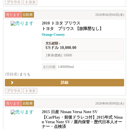
プリウス
トヨタ
売ります
自動車
2026年06月04日(木)
2010 トヨタ プリウス
トヨタ プリウス 【故障歴なし】
Orange County
支払総額 :
USドル 10,000.00
[車体価格]
10000
140000ml
走行距離
[登録者]
まりも
詳細
プリウス
トヨタ
売ります
自動車
2026年06月09日(火)
2015 日産 Nissan Versa Note SV
【CarPlay・前後ドラレコ付】2015年式 Nissa
n Versa Note SV / 屋内保管・歴代日本人オー
ナー・点検済