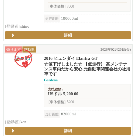
[車体価格]
7000
190000ml
走行距離
[登録者]
shino
詳細
売ります
自動車
2026年02月20日(金)
2016 ヒュンダイ Elantra GT
☆値下げしました☆ 【低走行】 高メンテナ
ンス車両だから安心 元自動車関連会社の社用
車です
Gardena
支払総額 :
USドル 5,200.00
[車体価格]
5200
82000ml
走行距離
[登録者]
ken
詳細