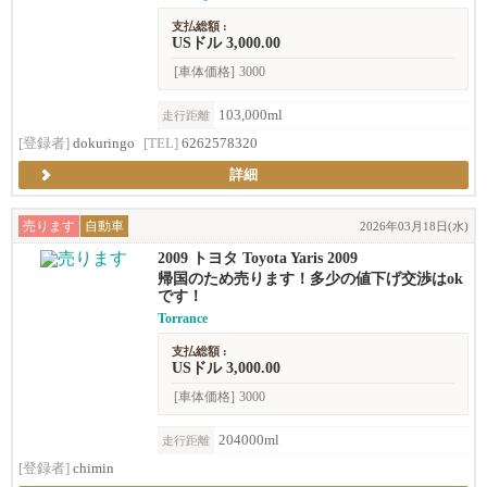
支払総額 :
USドル 3,000.00
[車体価格]
3000
103,000ml
走行距離
[登録者]
dokuringo
[TEL]
6262578320
詳細
売ります
自動車
2026年03月18日(水)
2009 トヨタ Toyota Yaris 2009
帰国のため売ります！多少の値下げ交渉はok
です！
Torrance
支払総額 :
USドル 3,000.00
[車体価格]
3000
204000ml
走行距離
[登録者]
chimin