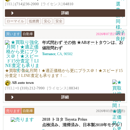
[TEL]
(714)236-2000
[ライセンス]
04810
詳細
ローマイル
低燃費
安心
安全
買います
自動車
2026年07月27日(月)
年式問わず その他 ★ABオートタウンは、お
車の買取り専門店です！★販売力があるから
値段問わず
高く買える！シンプルで高い！独自の相場で
Torrance
, CA, 90502
高価買い取りします！★優しい査定で’納得の
価格！高価買い取りします！★年末ご売却予
定の無料査定を実施中！年末の売却予定の方
も早期査定は更にお得！★日本車、アメ車、
★買取り強化月間！★適正価格から更にプラス＠！★スピード15
欧州車なんでも買います！
分査定！LINE査定も承ります！...
AB auto town
[TEL]
+1 (310) 212-7990
[ライセンス]
88341
詳細
売ります
自動車
2026年03月02日(月)
2018 トヨタ Toyota Prius
点検済み、清掃済み、日本製2018年モデル！