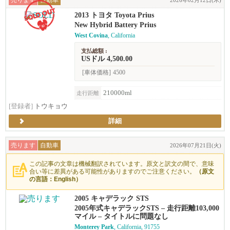
売ります
自動車
2026年02月12日(木)
2013 トヨタ Toyota Prius
New Hybrid Battery Prius
West Covina
, California
支払総額 :
USドル 4,500.00
[車体価格]
4500
210000ml
走行距離
[登録者]
トウキョウ
詳細
売ります
自動車
2026年07月21日(火)
この記事の文章は機械翻訳されています。原文と訳文の間で、意味
合い等に差異がある可能性がありますのでご注意ください。
（原文
の言語：English）
2005 キャデラック STS
2005年式キャデラックSTS – 走行距離103,000
マイル – タイトルに問題なし
Monterey Park
, California, 91755