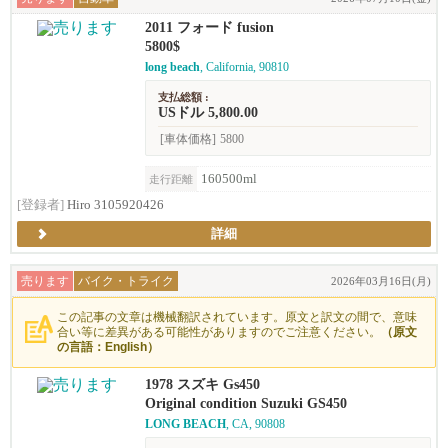
2011 フォード fusion
5800$
long beach
, California, 90810
支払総額 :
USドル 5,800.00
[車体価格]
5800
160500ml
走行距離
[登録者]
Hiro 3105920426
詳細
売ります
バイク・トライク
2026年03月16日(月)
この記事の文章は機械翻訳されています。原文と訳文の間で、意味
合い等に差異がある可能性がありますのでご注意ください。
（原文
の言語：English）
1978 スズキ Gs450
Original condition Suzuki GS450
LONG BEACH
, CA, 90808