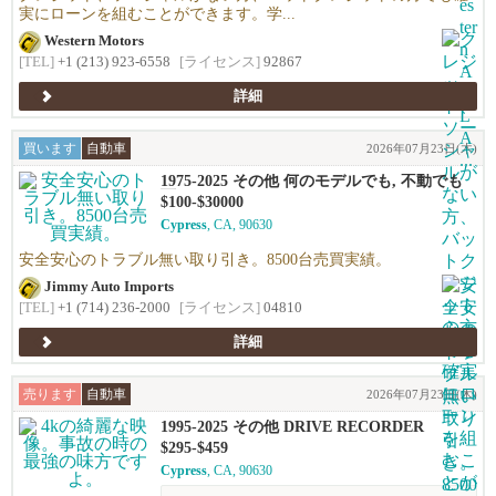
実にローンを組むことができます。学...
Western Motors
[TEL]
+1 (213) 923-6558
[ライセンス]
92867
詳細
買います
自動車
2026年07月23日(木)
1975-2025 その他 何のモデルでも, 不動でも
可
$100-$30000
Cypress
, CA, 90630
安全安心のトラブル無い取り引き。8500台売買実績。
Jimmy Auto Imports
[TEL]
+1 (714) 236-2000
[ライセンス]
04810
詳細
売ります
自動車
2026年07月23日(木)
1995-2025 その他 DRIVE RECORDER
$295-$459
Cypress
, CA, 90630