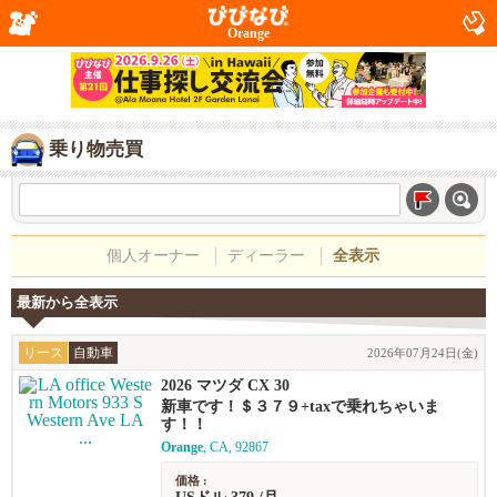
Orange
乗り物売買
個人オーナー
ディーラー
全表示
最新から全表示
リース
自動車
2026年07月24日(金)
2026 マツダ CX 30
新車です！＄３７９+taxで乗れちゃいま
す！！
Orange
, CA, 92867
価格 :