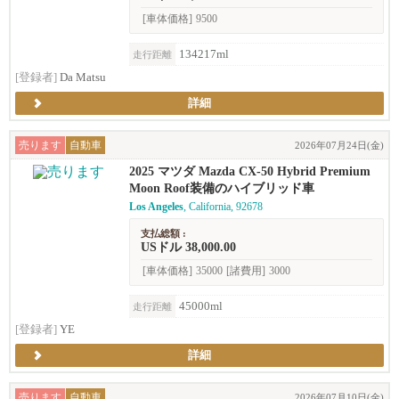
[車体価格]
9500
134217ml
走行距離
[登録者]
Da Matsu
詳細
売ります
自動車
2026年07月24日(金)
2025 マツダ Mazda CX-50 Hybrid Premium
Moon Roof装備のハイブリッド車
Los Angeles
, California, 92678
支払総額 :
USドル 38,000.00
[車体価格]
35000
[諸費用]
3000
45000ml
走行距離
[登録者]
YE
詳細
売ります
自動車
2026年07月10日(金)