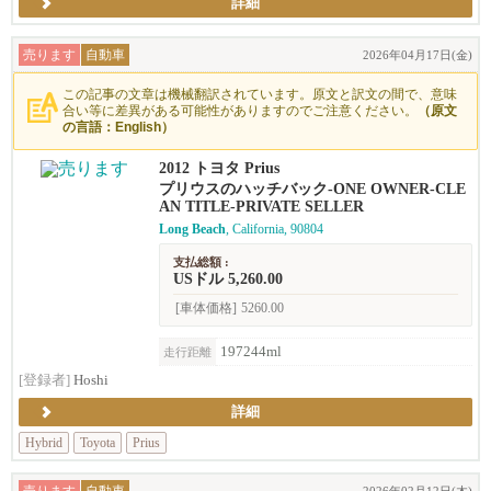
詳細
売ります
自動車
2026年04月17日(金)
この記事の文章は機械翻訳されています。原文と訳文の間で、意味
合い等に差異がある可能性がありますのでご注意ください。
（原文
の言語：English）
2012 トヨタ Prius
プリウスのハッチバック-ONE OWNER-CLE
AN TITLE-PRIVATE SELLER
Long Beach
, California, 90804
支払総額 :
USドル 5,260.00
[車体価格]
5260.00
197244ml
走行距離
[登録者]
Hoshi
詳細
Hybrid
Toyota
Prius