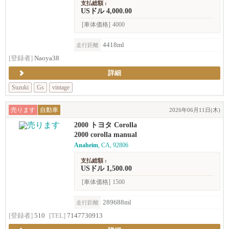
支払総額 :
USドル 4,000.00
[車体価格]
4000
4418ml
走行距離
[登録者]
Naoya38
詳細
Suzuki
Gs
vintage
売ります
自動車
2026年06月11日(木)
2000 トヨタ Corolla
2000 corolla manual
Anaheim
, CA, 92806
支払総額 :
USドル 1,500.00
[車体価格]
1500
289688ml
走行距離
[登録者]
510
[TEL]
7147730913