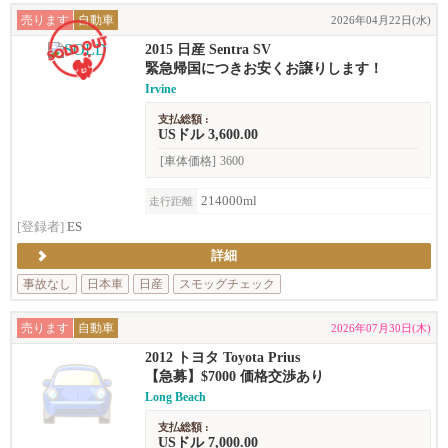
売ります
自動車
2026年04月22日(水)
2015 日産 Sentra SV
緊急帰国につきお安くお譲りします！
Irvine
支払総額 :
USドル 3,600.00
[車体価格]
3600
214000ml
走行距離
[登録者]
ES
詳細
事故なし
日本車
日産
スモッグチェック
売ります
自動車
2026年07月30日(木)
2012 トヨタ Toyota Prius
【急募】$7000 価格交渉あり
Long Beach
支払総額 :
USドル 7,000.00