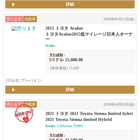
詳細
売ります
自動車
2026年06月12日(金)
2015 トヨタ Avalon
トヨタAvalon2015低マイレージ日本人オーナ
ー
Irvine
支払総額 :
USドル 15,000.00
[車体価格]
15,000
[登録者]
アーバイン
詳細
売ります
自動車
2026年04月03日(金)
2021 トヨタ 2021 Toyota Sienna limited hybri
d
2021 Toyota Sienna limited Hybrid
Irvine
, California, 92604
支払総額 :