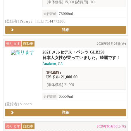
[車体価格]
15,000
[諸費用]
100
78000ml
走行距離
[登録者]
Paparyu
[TEL]
7144773386
詳細
売ります
自動車
2026年06月26日(金)
2021 メルセデス・ベンツ GLB250
日本人女性が乗っていました。綺麗です！
Anaheim
, CA
支払総額 :
USドル 21,000.00
[車体価格]
21,000
65550ml
走行距離
[登録者]
Suneori
詳細
売ります
自動車
2026年08月06日(木)