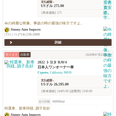
支払総額 :
USドル 275.00
[車体価格]
275
4kの綺麗な映像。事故の時の最強の味方ですよ。
Jimmy Auto Imports
[TEL]
+1 (714) 236-2000
詳細
売ります
自動車
2026年07月23日(木)
2022 トヨタ RAV4
日本人ワンオーナー車
Cypress
, California, 90630
支払総額 :
USドル 26,595.00
[車体価格]
24495.00
[諸費用]
2100.00
36000ml
走行距離
特選車、新車同様, 調子良好
Jimmy Auto Imports