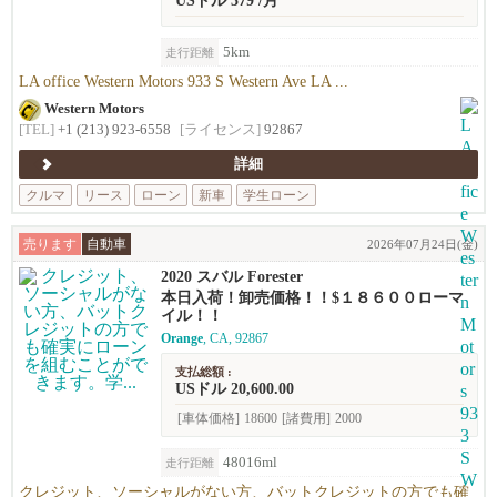
USドル 379 /月
5km
走行距離
LA office Western Motors 933 S Western Ave LA ...
Western Motors
[TEL]
+1 (213) 923-6558
[ライセンス]
92867
詳細
クルマ
リース
ローン
新車
学生ローン
売ります
自動車
2026年07月24日(金)
2020 スバル Forester
本日入荷！卸売価格！！$１８６００ローマ
イル！！
Orange
, CA, 92867
支払総額 :
USドル 20,600.00
[車体価格]
18600
[諸費用]
2000
48016ml
走行距離
クレジット、ソーシャルがない方、バットクレジットの方でも確