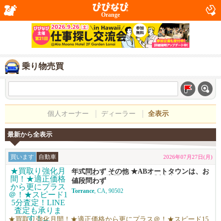
Orange
乗り物売買
個人オーナー
ディーラー
全表示
最新から全表示
買います
自動車
2026年07月27日(月)
年式問わず その他 ★ABオートタウンは、お
車の買取り専門店です！★販売力があるから
値段問わず
高く買える！シンプルで高い！独自の相場で
Torrance
, CA, 90502
高価買い取りします！★優しい査定で’納得の
価格！高価買い取りします！★年末ご売却予
定の無料査定を実施中！年末の売却予定の方
も早期査定は更にお得！★日本車、アメ車、
★買取り強化月間！★適正価格から更にプラス＠！★スピード15
欧州車なんでも買います！