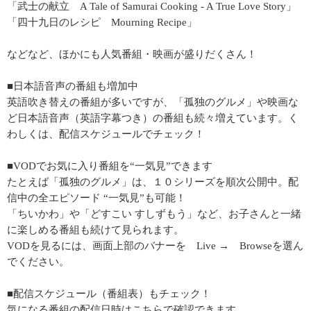
「武士の献立 A Tale of Samurai Cooking - A True Love Story」
「四十九日のレシピ Mourning Recipe」
などなど、ほかにも人気番組・映画が盛りだくさん！
■日本語音声の番組も増加中
英語吹き替えの番組が多いですが、「孤独のグルメ」や映画な
ど日本語音声（英語字幕つき）の番組も続々増えています。く
わしくは、配信スケジュールでチェック！
■VODでお気に入り番組を“一気見”できます
たとえば「孤独のグルメ」は、１０シリーズを順次公開中。配
信中の全エピソード “一気見”も可能！
「ちいかわ」や「どすこい すしずもう」など、お子さんと一緒
に楽しめる番組も続けて見られます。
VODを見るには、画面上部のバナーを Live → Browseを選ん
でください。
■配信スケジュール（番組表）もチェック！
気になる番組の配信日時はこちらで確認できます。