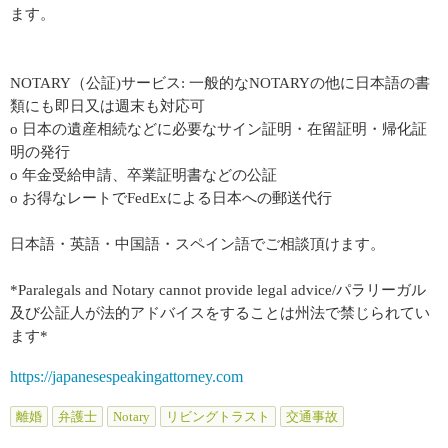
ます。
NOTARY（公証)サービス: 一般的なNOTARYの他に日本語の書
類にも即日又は週末も対応可
o 日本の遺産相続などに必要なサイン証明・在留証明・帰化証
明の発行
o 年金受給申請、卒業証明書などの公証
o お得なレートでFedExによる日本への郵送代行
日本語・英語・中国語・スペイン語でご相談頂けます。
*Paralegals and Notary cannot provide legal advice/パラリーガル
及び公証人が法的アドバイスをすることは州法で禁じられてい
ます*
https://japanesespeakingattorney.com
離婚
弁護士
Notary
リビングトラスト
交通事故