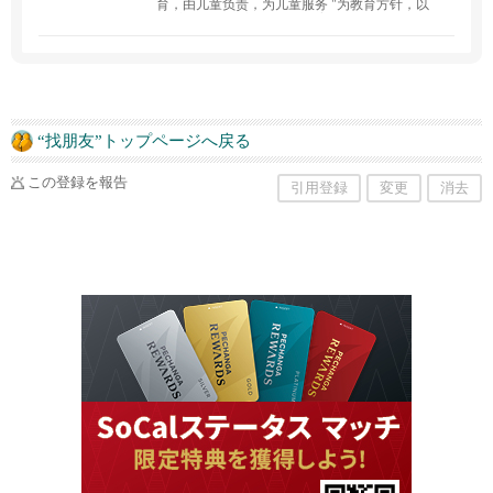
育，由儿童负责，为儿童服务 "为教育方针，以
"独立思考，独立行动 "为教育目标。我们为在加
州橙县成长的儿童提供日常照顾，将日本的习
俗、文化和传统融入到我们的育儿工作中，我们
的座右铭是～健康的身心，健康的孩子～。欲了
解更多信息，请联系
“找朋友”トップページへ戻る
この登録を報告
引用登録
変更
消去