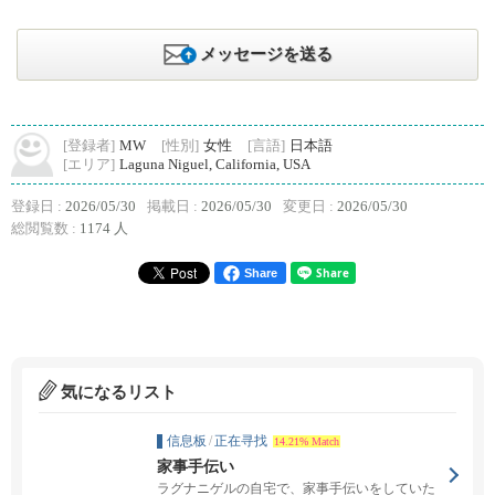
メッセージを送る
[登録者]
MW
[性別]
女性
[言語]
日本語
[エリア]
Laguna Niguel, California, USA
登録日 :
2026/05/30
掲載日 :
2026/05/30
変更日 :
2026/05/30
総閲覧数 :
1174 人
Share
気になるリスト
信息板
/
正在寻找
14.21% Match
家事手伝い
ラグナニゲルの自宅で、家事手伝いをしていた