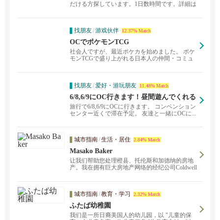
だける方探しています。1日数時間です。詳細は
ご連絡ください...
找朋友
/
游戏伙伴
12.37% Match
OCでポケモンTCG
社会人ですが、最近ポケカを始めました。 ポケ
モンTCGで盛り上がれる日本人の仲間・コミュ
ニティをO...
找朋友
/
爱好・游玩朋友
11.48% Match
6/8,6/9にOC行きます！昼間遊んでくれる
方
旅行で6/8,6/9にOCに行きます。 コンベンション
センター近くで滞在予定。 友達と一緒にOCに...
城市指南
/
生活・居住
2.84% Match
Masako Baker
让我们帮助您处理橙县、托伦斯和加德纳的房地
产。我在拥有巨大房地产网络的经纪公司Coldwell
Banker的尔湾办公室工作，帮助人们购买、出售
和交易房地产。 我在日本长大多年，非常重视与
日本人的关系。 如有任何房地产或相关信息或服
城市指南
/
教育・学习
2.32% Match
务，请随时与我联系，我可能会帮助你。
ふたば幼稚園
我们是一所日裔美国人的幼儿园，以 "儿童的保