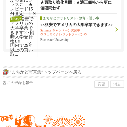
★買取り強化月間！★適正価格から更に
プラス＠！★スピード15分査定！LINE査
値段問わず
定も承ります！★今月は買取強化月間、
今がチャンスです！★米国内で29年以上
まちかどホットリスト
/
教育・習い事
COUPON
の買い取...
<<格安でアメリカの大学卒業できます>>
随時入学受付中!!!!
Summer キャンペーン実施中
🌻＄１５０クレジットクーポン🌻
新規ご入学の方（授業料に使用できます）
Rochester University
＊お申し込み際は、ひとことびびナビからです!!!と
スタッフにお知らせください!
“まちかど写真集”トップページへ戻る
この登録を報告
変更
消去