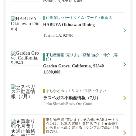
Irvine, CA, 92618-4305
仕事探し
/
パートタイム
/
フード・飲食店
HABUYA Okinawan Dining
Tustin, CA, 92780
不動産情報
/
売ります
/
店舗
/
媒介・仲介（専
任）
Garden Grove, California, 92840
1,690,000
まちかどホットリスト
/
生活・住まい
ラスベガス不動産情報（7月）
Junko Shimada/Realty One Group
乗り物売買
/
買います
/
その他
/
★ABオートタ
ウンは、お車の買取り専門店です！★販売力
があるから高く買える！シンプルで高い！独
自の相...