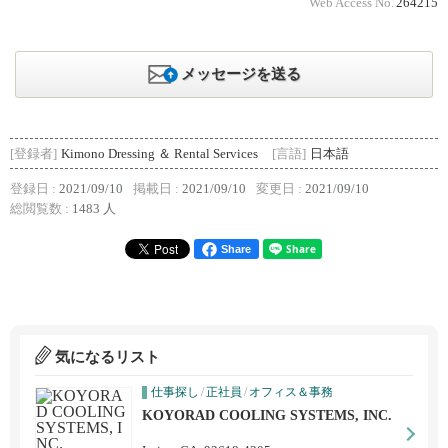
Web Access No.
264215
メッセージを送る
[登録者]
Kimono Dressing ＆ Rental Services
[言語]
日本語
登録日 :
2021/09/10
掲載日 :
2021/09/10
変更日 :
2021/09/10
総閲覧数 :
1483 人
Share
気になるリスト
仕事探し
/
正社員
/
オフィス＆事務
KOYORAD COOLING SYSTEMS, INC.