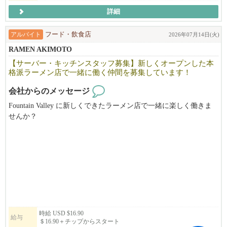
ご応募お待ちしています！！
詳細
アルバイト
フード・飲食店
2026年07月14日(火)
RAMEN AKIMOTO
【サーバー・キッチンスタッフ募集】新しくオープンした本
格派ラーメン店で一緒に働く仲間を募集しています！
会社からのメッセージ
Fountain Valley に新しくできたラーメン店で一緒に楽しく働きま
せんか？
当店はあの有名な「ラーメンの神様」に指導を受けたシェフがそ
の経験を活かし作り上げたオリジナルのラーメンが味わえる革新
的なラーメン店です！
伝統的なラーメンの味とそこに加えるオリジナリティで多くのお
客様をラーメンの虜にしています。
そんな日本人シェフによる本格派ラーメン店であなたのスキルを
磨きましょう！
時給 USD $16.90
給与
＄16.90＋チップからスタート