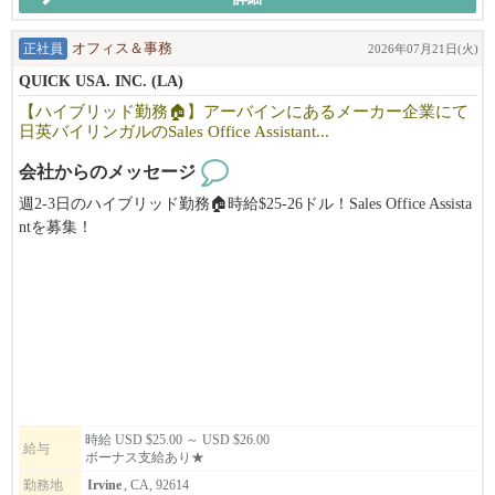
たちに関わるお仕事にチャレンジしたい方もぜひご応募くださ
い。
正社員
オフィス＆事務
2026年07月21日(火)
勤務曜日・時間・報酬については、これまでのご経験やスキルを
QUICK USA. INC. (LA)
考慮の上、相談しながら決定いたします。
【ハイブリッド勤務🏠】アーバインにあるメーカー企業にて
チアダンス経験者、ダンスインストラクター経験者、子ども向け
日英バイリンガルのSales Office Assistant...
レッスン経験のある方は優遇いたします。
会社からのメッセージ
子どもが好きな方、ダンスの楽しさを伝えたい方、Gravisのチー
週2-3日のハイブリッド勤務🏠時給$25-26ドル！Sales Office Assista
ムメンバーとして一緒に子どもたちの成長をサポートしてくださ
ntを募集！
る方からのご応募をお待ちしています。
日英バイリンガル必須、メーカーや商社でのアドミ経験をお持ち
の方のご応募お待ちしております。
ボーナスあり！
主な業務は、調達（Procurement）、受注処理（Order Processin
g）、カスタマーケア（Customer Care）の各チームと連携し、デー
タ管理や日々のオペレーション、各種事務手続きをサポートして
いただくポジションです。
チームが円滑かつ効率的に業務を進められるよう、バックオフィ
時給 USD $25.00 ～ USD $26.00
給与
ボーナス支給あり★
スから支えていただきます。
勤務地
Irvine
, CA, 92614