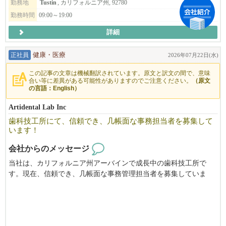
・総務
勤務地
Tustin
, カリフォルニア州, 92780
客のサポートにより、安心してスタートできる環境をご用意して
・経理
勤務時間
09:00～19:00
います。
・秘書業務
また、**家賃補助を含む独立支援制度（応相談）**もご用意して
詳細
おります。サポート内容は、ご経験やご希望に応じてご相談させ
━━━━━━━━━━━━━━
ていただきます。
■ Instagramもぜひご覧ください
正社員
健康・医療
2026年07月22日(水)
まずはサロン見学だけでも大歓迎です。お気軽にお問い合わせく
━━━━━━━━━━━━━━
ださい。
この記事の文章は機械翻訳されています。原文と訳文の間で、意味
合い等に差異がある可能性がありますのでご注意ください。
（原文
【本多屋タスティン】
の言語：English）
Instagram：@hondaya_ts_official
https://www.instagram.com/hondaya_ts_official/
Artidental Lab Inc
歯科技工所にて、信頼でき、几帳面な事務担当者を募集して
【割烹本多ファウンテンバレー】
います！
Instagram：@kappo_honda_official
会社からのメッセージ
https://www.instagram.com/kappo_honda_official/
当社は、カリフォルニア州アーバインで成長中の歯科技工所で
「人と接することが好き」
す。現在、信頼でき、几帳面な事務管理担当者を募集していま
「仲間と一緒に成長したい」
す。このポジションは、フルタイムまたはパートタイムのいずれ
「新しいことに挑戦したい」
でも応募可能です。
そんな方のご応募をお待ちしております！