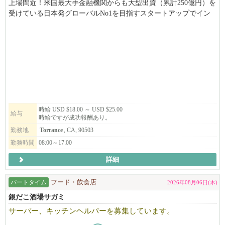
上場間近！米国最大手金融機関からも大型出資（累計250億円）を
受けている日本発グローバルNo1を目指すスタートアップでイン
ターン（OPT/CPT大歓迎）募集です。米国TIME誌「World's Top G
reenTech companies2025]でBEST100選出。欧米企業中心にM&A8
社、組織急拡大中で常に変化がある刺激的な環境で一緒に成長し
ましょう！
時給 USD $18.00 ～ USD $25.00
給与
時給ですが成功報酬あり。
勤務地
Torrance
, CA, 90503
勤務時間
08:00～17:00
詳細
パートタイム
フード・飲食店
2026年08月06日(木)
銀だこ酒場サガミ
サーバー、キッチンヘルパーを募集しています。