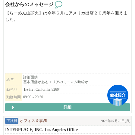
会社からのメッセージ
【らーめん山頭火】は今年６月にアメリカ出店２０周年を迎えま
した。
アメリカでも大人気の【らーめん山頭火】では、パートタイム及
びフルタイムを募集しております。
＜募集店舗＞
●ロサンゼルスエリア【サンタモニカ店】【LAX店（Tom Bradley I
nternational内）】
●オレンジカウンティエリア【アーバイン店】【サイプレス店】
詳細面接
給与
基本店舗があるエリアのミニマム時給か...
＜募集ポジション＞
・アシスタントマネージャー
勤務地
Irvine
, California, 92604
・キッチン
勤務時間
09:00～20:30
・キャッシャー
詳細
・仕込み＆ディッシュウオッシャー
経験・未経験は問いません。
正社員
オフィス＆事務
2026年07月20日(月)
「ラーメンが大好き！」「ラーメンをアメリカに広めたい」「ラ
INTERPLACE, INC. Los Angeles Office
ーメンの作り方に興味がある」そんな方は是非ご応募ください！