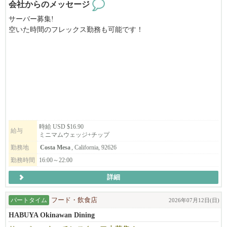
会社からのメッセージ
サーバー募集!
空いた時間のフレックス勤務も可能です！
お気軽にお問い合わせください。
Authorized to work in U.S required
高チップ
キッチンスタッフも随時募集中です
時給 USD $16.90
給与
ミニマムウェッジ+チップ
勤務地
Costa Mesa
, California, 92626
勤務時間
16:00～22:00
詳細
パートタイム
フード・飲食店
2026年07月12日(日)
HABUYA Okinawan Dining