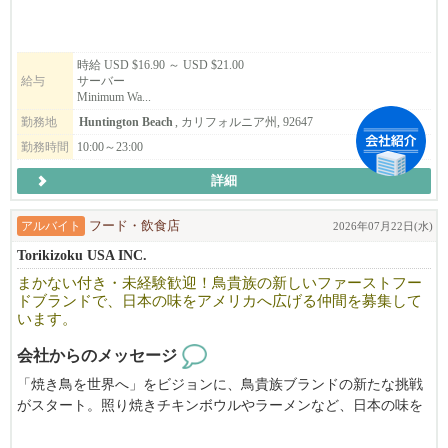
将来的にマネージメントポジションにも挑戦したい方大歓迎！
一緒に地域のお客様に愛されるお店を作っていきましょう！
時給 USD $16.90 ～ USD $21.00
給与
サーバー
Minimum Wa...
勤務地
Huntington Beach
, カリフォルニア州, 92647
勤務時間
10:00～23:00
詳細
アルバイト
フード・飲食店
2026年07月22日(水)
Torikizoku USA INC.
まかない付き・未経験歓迎！鳥貴族の新しいファーストフー
ドブランドで、日本の味をアメリカへ広げる仲間を募集して
います。
会社からのメッセージ
「焼き鳥を世界へ」をビジョンに、鳥貴族ブランドの新たな挑戦
がスタート。照り焼きチキンボウルやラーメンなど、日本の味を
アメリカへ届けるファーストフードブランドで、一緒に未来をつ
くる仲間を募集します。