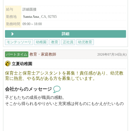
モンテッソーリ教育を通して、自立心・社会性・責任感・思いや
給与
詳細面接
りを育み、バイリンガル教育によりコミュニケーション能力を養
勤務地
Santa Ana
, CA, 92705
うことを目的としています。
勤務時間
09:00～18:00
多様な文化・言語・人種が共生する社会の中で、それぞれの違い
を認め合い、尊重し合える子どもたちの育成に力を注いでいま
詳細
す。
モンテッソーリ
幼稚園
教育
正社員
幼児教育
あなたのスキルや経験を、ぜひ子どもたちのために活かしてみま
せんか？
パートタイム
教育・家庭教師
2026年07月14日(火)
＼このような方歓迎です！／
立夏幼稚園
-----------------------
保育士と保育士アシスタントを募集！責任感があり、幼児教
*子どもが好きな方
育に熱意、やる気がある方を募集しています。
*人とコミュニケーションをとるのが好きな方
*習うことが好きな方
会社からのメッセージ
*成長することが好きな方
子どもたちの成長が職員の感動。
*子育て経験のある方...
そこから得られるやりがいと充実感は何ものにもかえがたいもの
-----------------------
です。
私たちのチームに加わり、是非力を発揮して下さい♪
～保育士と保育士アシスタントを募集しております～
保育アシスタントは資格がなくでも子供好きでお世話の出来る方