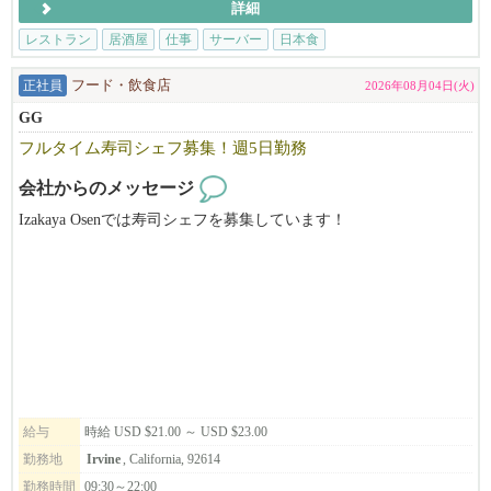
詳細
しい友人やママ友との出会いもたくさんあります。
レストラン
居酒屋
仕事
サーバー
日本食
━━━━━━━━━━━━━━
■ 未経験でも安心
正社員
フード・飲食店
2026年08月04日(火)
━━━━━━━━━━━━━━
GG
フルタイム寿司シェフ募集！週5日勤務
飲食業が初めての方でも大歓迎です。
会社からのメッセージ
しっかりとしたトレーニング制度があるので、未経験からでも安
Izakaya Osenでは寿司シェフを募集しています！
心してスタートできます。
あなたの経験や希望に合わせて最適なポジションをご提案しま
す。
━━━━━━━━━━━━━━
■ スタッフの声を大切にする会社です
━━━━━━━━━━━━━━
本多屋グループでは、役職や経験に関係なく誰でもアイデアを提
給与
時給 USD $21.00 ～ USD $23.00
案できます。
勤務地
Irvine
, California, 92614
勤務時間
09:30～22:00