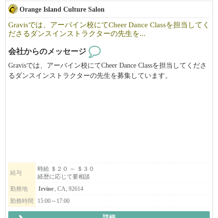
Orange Island Culture Salon
Gravisでは、アーバイン校にてCheer Dance Classを担当してく
ださるダンスインストラクターの先生を...
会社からのメッセージ
Gravisでは、アーバイン校にてCheer Dance Classを担当してくださ
るダンスインストラクターの先生を募集しています。
私たちは、「Challenge for life!」をミッションに掲げ、アーバイン
の他にトーランスとニューヨークでチアダンス・ヒップホップス
クールを運営しています。
今回募集するアーバイン校では、4歳〜小学生を対象としたCheer
Danceレッスンを担当していただきます。
子どもたち一人ひとりの成長に寄り添いながら、楽しく安全にレ
ッスンを進めてくださる方を歓迎します。
時給 ＄２０ ～ ＄３０
給与
経歴に応じて要相談
主な業務内容は、ダンスレッスンの実施、生徒・保護者とのコミ
勤務地
Irvine
, CA, 92614
ュニケーション、イベントや発表会での引率などです。
勤務時間
15:00～17:00
レッスン経験がある方はもちろん、ダンス経験を活かして子ども
詳細