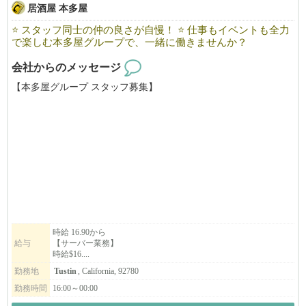
居酒屋 本多屋
⭐ スタッフ同士の仲の良さが自慢！ ⭐ 仕事もイベントも全力
で楽しむ本多屋グループで、一緒に働きませんか？
会社からのメッセージ
【本多屋グループ スタッフ募集】
本多屋タスティン店ではサーバーを募集中！
━━━━━━━━━━━━━━
■ 本多屋グループが大切にしていること
━━━━━━━━━━━━━━
私たちは「チームワーク」と「人とのつながり」を何より大切に
しています。
時給 16.90から
給与
【サーバー業務】
年に一度のボウリング大会や、ゴルフコンペ、ハロウィンパーテ
時給$16....
ィー、新年ビンゴ大会など、店舗の垣根を超えて交流できるイベ
勤務地
Tustin
, California, 92780
ントも多数開催しています。
勤務時間
16:00～00:00
さまざまなバックグラウンドを持つ仲間が集まっているので、新