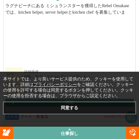
ラグナビーチにある ミシュランスターを獲得したRebel Omakase
では、kitchen helper, server helperとkitchen chef を募集していま
す。
Kitchen chef は経験のある方大歓迎です。
また、どの役職もやる気があり、日本の文化を大切にし、一生懸
命かつ効率よく働ける方を歓迎します。
経験や語学力は必須ではありませんが、日本語・英語の両方がで
きる方や高級レストランでの勤務経験がある方は特に歓迎しま
す。
魚の下処理や盛り付けが得意な方も大歓迎です。
詳細面接
給与
経験・能力・スキルに応じて決定いたし...
シェフの動きやお客様の食べる速度などを見ながら、臨機応変か
本サイトでは、より良いサービス提供のため、クッキーを使用して
つ素早く対応できる方が必要です。
います。詳細は
プライバシーポリシー
をご確認ください。クッキー
勤務地
Laguna Beach
, California, 92651
特に、チームワークを大切にし、協力して行動できる方を求めて
の使用を許可する場合は同意するボタンを押してください。クッキ
勤務時間
14:00～22:00
ーの使用を拒否する場合は、ブラウザからご設定ください。
います。
詳細
正社員
フード・飲食店
2026年07月24日(金)
この記事の文章は機械翻訳されています。原文と訳文の間で、意味
合い等に差異がある可能性がありますのでご注意ください。
（原文
仕事探し
の言語：English）