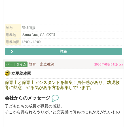
ご応募お待ちしております。
も是非ご応募ください。
※履歴書を当園のメールアドレス apply@monteintel.org までお
送り下さい。
子どもたちと毎日をともに過ごし、喜びや悩みを分かち合いなが
ら、真剣に子どもと向き合えるお仕事です。
給与
詳細面接
立夏幼稚園の教育理念に賛同して頂ける方、ぜひお問い合わせ下
勤務地
Santa Ana
, CA, 92705
さい。
勤務時間
13:00～18:00
ホームページ https://riccapreschool.com/
イスタグラム @ricca_preschool
詳細
パートタイム
教育・家庭教師
2026年08月04日(火)
立夏幼稚園
保育士と保育士アシスタントを募集！責任感があり、幼児教
育に熱意、やる気がある方を募集しています。
会社からのメッセージ
子どもたちの成長が職員の感動。
そこから得られるやりがいと充実感は何ものにもかえがたいもの
です。