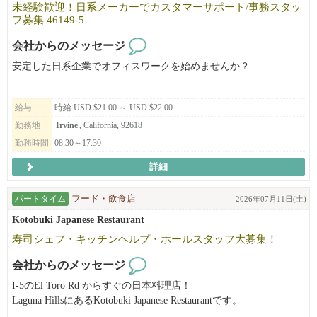
未経験歓迎！日系メーカーでカスタマーサポート/事務スタッ
フ募集 46149-5
＜＜応募の際のお願い＞＞
【アメリカで合法的に働く事の出来る資格の有無（グリーンカー
会社からのメッセージ
ド等）をお知らせください】
安定した日系企業でオフィスワークを始めませんか？
※ VISAサポート希望者以外
お客様対応やデータ入力など、オフィスワークを中心としたお仕
応募の際にご希望の勤務地とポジションを添えて、ご応募くださ
給与
時給 USD $21.00 ～ USD $22.00
事です。業界経験は問いません。充実した研修がありますので、
い。
未経験の方も安心してスタートできます。
勤務地
Irvine
, California, 92618
勤務時間
08:30～17:30
フルタイム・パートタイム同時募集中！
詳細
※フルタイムを希望の方は飲食店経験年数（５年以上）によりVIS
Aサポート可！
パートタイム
フード・飲食店
2026年07月11日(土)
日本からのやる気のある方も是非応募ください！
Kotobuki Japanese Restaurant
寿司シェフ・キッチンヘルプ・ホールスタッフ大募集！
会社からのメッセージ
I-5のEl Toro Rd からすぐの日本料理店！
Laguna HillsにあるKotobuki Japanese Restaurantです。
アットホームでハッピーな職場です。慣れたスタッフも多数在籍