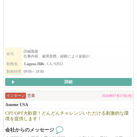
していますので、安心して働けます！
お客様と話すのが好きな方、チームワークがとれる方、美味しい
料理が好きな方、
一緒に「Japan」をOCへ発信していきましょう！
詳細面接
給与
仕事内容、雇用形態、経験により金額が...
勤務地
Laguna Hills
, CA, 92653
勤務時間
09:00～18:00
詳細
インターン
営業
2026年07月27日(月)
Asuene USA
CPT/OPT大歓迎！どんどんチャレンジいただける刺激的な環
境を提供します！
会社からのメッセージ