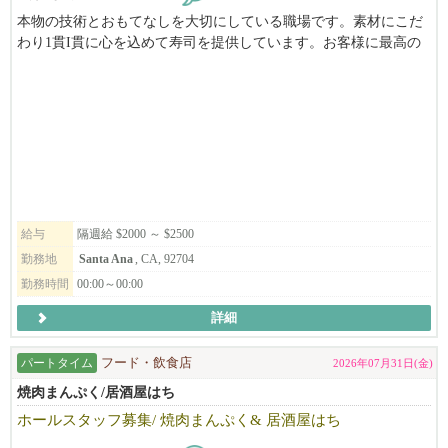
本物の技術とおもてなしを大切にしている職場です。素材にこだ
わり1貫I貫に心を込めて寿司を提供しています。お客様に最高の
時間を届けたいという想いを共有できる方を募集しています。経
験者は勿論意欲のある方を捜しています。
給与
隔週給 $2000 ～ $2500
勤務地
Santa Ana
, CA, 92704
勤務時間
00:00～00:00
詳細
パートタイム
フード・飲食店
2026年07月31日(金)
焼肉まんぷく/居酒屋はち
ホールスタッフ募集/ 焼肉まんぷく& 居酒屋はち