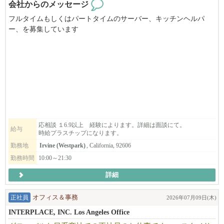
会社からのメッセージ
フルタイムもしくはパートタイムのサーバー、キッチンヘルパ
ー、を募集しています
未経験でも大丈夫です。
みんなと仲良くやれる方。やる気のある方をお待ちしています。
美味しい賄い付き。
元気のある、とても明るい職場ですので、すぐ仕事に馴染めると
思います。
応相談 １6.9以上 経験によります。詳細は面談にて。
給与
時給プラスチップになります。
履歴書を必ず添付してください
勤務地
Irvine (Westpark)
, California, 92606
勤務時間
10:00～21:30
メールでのみ受付いたします。
詳細
正社員
オフィス＆事務
2026年07月09日(木)
INTERPLACE, INC. Los Angeles Office