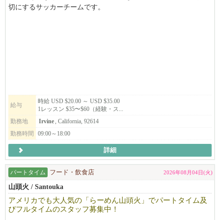
切にするサッカーチームです。
10年以上の指導経験を持つオーナーのもと、熱意あるコーチ陣と
一緒に、子どもたちの成長を支えていきませんか？
子供達の成長を感じることができ、とてもやりがいのある仕事で
す。
隙間時間や、週末の少しの時間を使って子供達の成長のサポート
をしてみませんか？
特にトーランス、またはアーバイン校でコーチをしてくれる方大
募集中です。
時給 USD $20.00 ～ USD $35.00
給与
1レッスン $35〜$60（経験・ス...
勤務地
Irvine
, California, 92614
勤務時間
09:00～18:00
詳細
パートタイム
フード・飲食店
2026年08月04日(火)
山頭火 / Santouka
アメリカでも大人気の「らーめん山頭火」でパートタイム及
びフルタイムのスタッフ募集中！