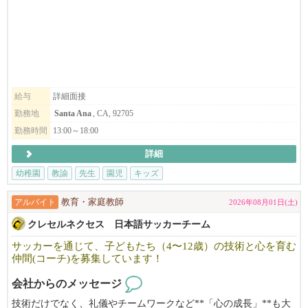
～保育士と保育士アシスタントを募集しております～
保育アシスタントは資格がなくでも子供好きでお世話の出来る方
も是非ご応募ください。
子どもたちと毎日をともに過ごし、喜びや悩みを分かち合いなが
ら、真剣に子どもと向き合えるお仕事です。
給与
詳細面接
立夏幼稚園の教育理念に賛同して頂ける方、ぜひお問い合わせ下
勤務地
Santa Ana
, CA, 92705
さい。
勤務時間
13:00～18:00
ホームページ https://riccapreschool.com/
イスタグラム @ricca_preschool
詳細
幼稚園
教諭
先生
園児
キッズ
アルバイト
教育・家庭教師
2026年08月01日(土)
クレセルネクセス 日本語サッカーチーム
サッカーを通じて、子どもたち（4〜12歳）の技術と心を育む
仲間(コーチ)を募集しています！
会社からのメッセージ
技術だけでなく、礼儀やチームワークなど**「心の成長」**も大