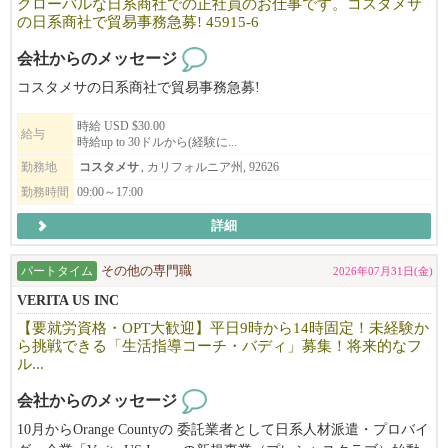
グローバルな日系商社での正社員のお仕事です。コスタメサ
の日系商社で貿易事務急募! 45915-6
会社からのメッセージ
コスタメサの日系商社で貿易事務急募!
時給 USD $30.00
給与
時給up to 30ドルから(経験に...
勤務地
コスタメサ
, カリフォルニア州, 92626
勤務時間
09:00～17:00
詳細
パートタイム
その他の専門職
2026年07月31日(金)
VERITA US INC
【要就労資格・OPT大歓迎】平日9時から14時固定！未経験か
ら挑戦できる「生活指導コーチ・バディ」募集！将来的なフ
ル...
会社からのメッセージ
10月からOrange Countyの 委託業者として日系人材派遣・プロバイ