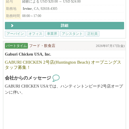
給与
経験による USD $20.00 ～ USD $24.00
勤務地
Irvine
, CA, 92618-4305
勤務時間
08:00～17:00
詳細
アーバイン
オフィス
車業界
アシスタント
正社員
パートタイム
フード・飲食店
2026年07月17日(金)
Gaburi Chicken USA, Inc.
GABURI CHICKEN 2号店(Huntington Beach) オープニングス
タッフ募集！
会社からのメッセージ
GABURI CHICKEN USAでは、ハンティントンビーチ2号店オープ
ンに伴い、
オープニングスタッフを募集しています！
＜募集ポジション＞
・サーバー
・キッチンスタッフ
・洗い場（ディッシュウォッシャー）