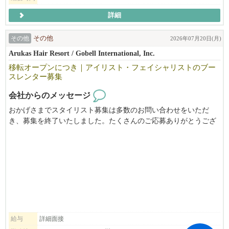
店舗を盛り上げるイベント企画、新メニュー開発、業務改善の提
案など、スタッフ一人ひとりの意見を大切にしています。
詳細
実際に創業30周年記念では、スタッフ主導でチャリティーイベン
その他
その他
2026年07月20日(月)
トを開催し、多くのお客様と地域の皆様に喜んでいただきまし
Arukas Hair Resort / Gobell International, Inc.
た。
移転オープンにつき｜アイリスト・フェイシャリストのブー
スレンター募集
トップダウンではなく、みんなで考え、みんなで成長していく。
会社からのメッセージ
そんな職場づくりを目指しています。
おかげさまでスタイリスト募集は多数のお問い合わせをいただ
き、募集を終了いたしました。たくさんのご応募ありがとうござ
━━━━━━━━━━━━━━
いました。
■ 募集職種
現在は、アイリスト・フェイシャリスト限定でブース利用者を募
━━━━━━━━━━━━━━
集しております。
ARUKAS HAIR RESORTは、ヘア・ネイル・アイラッシュ・フェ
【飲食部門】
イシャルを提供するトータルビューティーサロンです。
・ランチサーバー（本多屋タスティン店）
「独立したいけれど、店舗を構えるのはまだ不安。」
・サーバー（割烹本多ファウンテンバレー店）
「もっと自由な働き方を実現したい。」
「自分のお客様を増やしながら成長していきたい。」
【オフィス部門】
そんな想いをお持ちの方を歓迎いたします。
・人事
給与
詳細面接
美容室・ネイルをご利用いただくお客様との相互紹介や、新規集