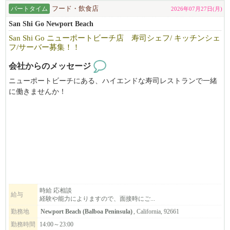
パートタイム
フード・飲食店
2026年07月27日(月)
San Shi Go Newport Beach
San Shi Go ニューポートビーチ店 寿司シェフ/ キッチンシェ
フ/サーバー募集！！
会社からのメッセージ
ニューポートビーチにある、ハイエンドな寿司レストランで一緒
に働きませんか！
寿司シェフ（経験者)、キッチンシェフ（和食全般の経験者)、サ
ーバーを募集しております。
ニューポートペニンシュラにあり、
遠方からも足を運んでくださる常連のお客様が多く、客層の良い
とても働きやすいお店です。
ハイエンドだからこそ、笑顔と丁寧な接客で
お客様とのコミュニケーションを大切にしております。
スタッフ同士のチームワークとコミュニケーションも大事にして
時給 応相談
給与
経験や能力によりますので、面接時にご...
います。
パート、フルタイムの希望など詳細は、面接にてご相談くださ
勤務地
Newport Beach (Balboa Peninsula)
, California, 92661
い。
勤務時間
14:00～23:00