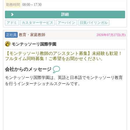
勤務時間
08:00～17:30
詳細
アドミ
カスタマーサービス
アーバイン
日英バイリンガル
ボーナス支
正社員
教育・家庭教師
2026年07月27日(月)
モンテッソーリ国際学園
【モンテッソーリ教師のアシスタント募集】未経験も歓迎！
フルタイム同時募集！ご希望をお聞かせください。
会社からのメッセージ
モンテッソーリ国際学園は、英語と日本語でモンテッソーリ教育
を行うインターナショナルスクールです。
当園では、日本とアメリカ双方の文化を体験できる環境を、2歳か
ら6歳、そして小学生の子どもたちに提供しています。
現在、モンテッソーリ教師のアシスタント募集しています。今回
は、２−６歳のクラスのアシスタントです。
フルタイムを募集しております。
未経験も歓迎しておりますので、ぜひご応募ください。