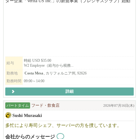
ダー企業「Verita US Inc.」の新規事業（プレシャスクラブ）始動
します。
特別なサポートを必要とするメンバーの個別指導コーチ（バデ
ィ）として活躍してくれるフレッシュな若手を2名募集します。
”バディ”システムとは一緒に行動することで、信頼関係が深くな
り共に成長する好機を提供します。
上からではなく、同じ高さの目線で話して下さる方を探していま
す。大変な感じがするかもしれませんが、普通の人にとっての日
常生活なので仕事としては容易ですが、
責任が必要となる職種ですので、9月末から代表がマンツーマンで
時給 USD $35.00
給与
W2 Employee（給与から税務...
手厚く指導・サポートしますので、英語に少し不安がある方や未
経験の方でも安心して一歩を踏み出せます。。ご応募、お待ちし
勤務地
Costa Mesa
, カリフォルニア州, 92626
ております。
勤務時間
09:00～14:00
詳細
パートタイム
フード・飲食店
2026年07月16日(木)
Sushi Murasaki
多忙により寿司シェフ、サーバーの方を捜しています。
会社からのメッセージ