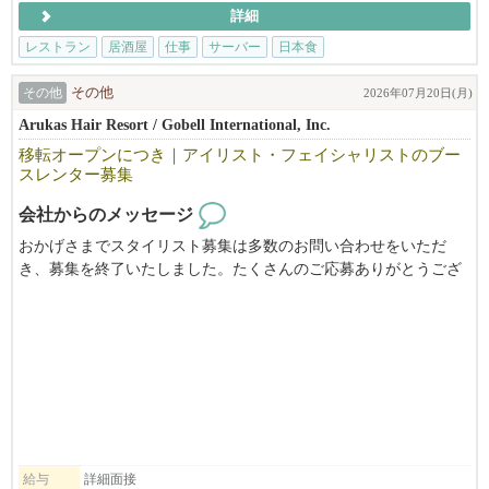
さまざまなバックグラウンドを持つ仲間が集まっているので、新
詳細
しい友人やママ友との出会いもたくさんあります。
レストラン
居酒屋
仕事
サーバー
日本食
━━━━━━━━━━━━━━
■ 未経験でも安心
その他
その他
2026年07月20日(月)
━━━━━━━━━━━━━━
Arukas Hair Resort / Gobell International, Inc.
移転オープンにつき｜アイリスト・フェイシャリストのブー
飲食業が初めての方でも大歓迎です。
スレンター募集
しっかりとしたトレーニング制度があるので、未経験からでも安
会社からのメッセージ
心してスタートできます。
おかげさまでスタイリスト募集は多数のお問い合わせをいただ
き、募集を終了いたしました。たくさんのご応募ありがとうござ
あなたの経験や希望に合わせて最適なポジションをご提案しま
いました。
す。
現在は、アイリスト・フェイシャリスト限定でブース利用者を募
集しております。
━━━━━━━━━━━━━━
ARUKAS HAIR RESORTは、ヘア・ネイル・アイラッシュ・フェ
■ スタッフの声を大切にする会社です
イシャルを提供するトータルビューティーサロンです。
━━━━━━━━━━━━━━
「独立したいけれど、店舗を構えるのはまだ不安。」
「もっと自由な働き方を実現したい。」
本多屋グループでは、役職や経験に関係なく誰でもアイデアを提
「自分のお客様を増やしながら成長していきたい。」
案できます。
そんな想いをお持ちの方を歓迎いたします。
給与
詳細面接