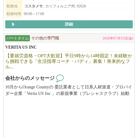
勤務地
コスタメサ
, カリフォルニア州, 92626
勤務時間
09:00～17:00
詳細
パートタイム
その他の専門職
2026年07月31日(金)
VERITA US INC
【要就労資格・OPT大歓迎】平日9時から14時固定！未経験か
ら挑戦できる「生活指導コーチ・バディ」募集！将来的なフ
ル...
会社からのメッセージ
10月からOrange Countyの 委託業者として日系人材派遣・プロバイ
ダー企業「Verita US Inc.」の新規事業（プレシャスクラブ）始動
します。
特別なサポートを必要とするメンバーの個別指導コーチ（バデ
ィ）として活躍してくれるフレッシュな若手を2名募集します。
”バディ”システムとは一緒に行動することで、信頼関係が深くな
り共に成長する好機を提供します。
上からではなく、同じ高さの目線で話して下さる方を探していま