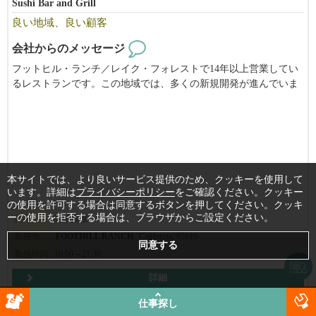
Sushi Bar and Grill
良い地域、良い顧客
会社からのメッセージ
フットヒル・ランチ／レイク・フォレストで14年以上営業してい
るレストランです。この地域では、多くの新規開発が進んでいま
す。
本サイトでは、より良いサービス提供のため、クッキーを使用して
います。詳細は
プライバシーポリシー
をご確認ください。クッキー
の使用を許可する場合は同意するボタンを押してください。クッキ
ーの使用を拒否する場合は、ブラウザからご設定ください。
給与
詳細面接
勤務地
FOOTHILL RANCH
, California, 92610-
勤務時間
10:00～21:30
詳細
JAPANESE
SUSHI
仕事探し