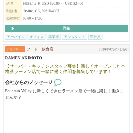
給与
経験による USD $20.00 ～ USD $24.00
勤務地
Irvine
, CA, 92618-4305
勤務時間
08:00～17:00
詳細
アーバイン
オフィス
車業界
アシスタント
正社員
アルバイト
フード・飲食店
2026年07月14日(火)
RAMEN AKIMOTO
【サーバー・キッチンスタッフ募集】新しくオープンした本
格派ラーメン店で一緒に働く仲間を募集しています！
会社からのメッセージ
Fountain Valley に新しくできたラーメン店で一緒に楽しく働きま
せんか？
当店はあの有名な「ラーメンの神様」に指導を受けたシェフがそ
の経験を活かし作り上げたオリジナルのラーメンが味わえる革新
的なラーメン店です！
伝統的なラーメンの味とそこに加えるオリジナリティで多くのお
客様をラーメンの虜にしています。