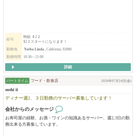
二郎系が好き、ラーメンが好き、料理が好きな方、学生さんから
主婦の方まで大募集です！！
フロント業務と、簡単な作業のみなので、スキルは必要ありませ
ん！！
時給 ＄2２
給与
$2２スタートになります！
元気で明るく接客できる方、整理整頓、清潔概念をお持ちの方を
求めております。
勤務地
Yorba Linda
, California, 92886
勤務時間
10:30～21:00
場所はTokyo Central Yorba Linda店です。
詳細
パートタイム
フード・飲食店
2026年07月24日(金)
sushi ii
ディナー週2、３日勤務のサーバー募集しています！
会社からのメッセージ
お寿司屋の経験、お酒・ワインの知識あるサーバー、週2,3日の勤
務出来る方募集しています。