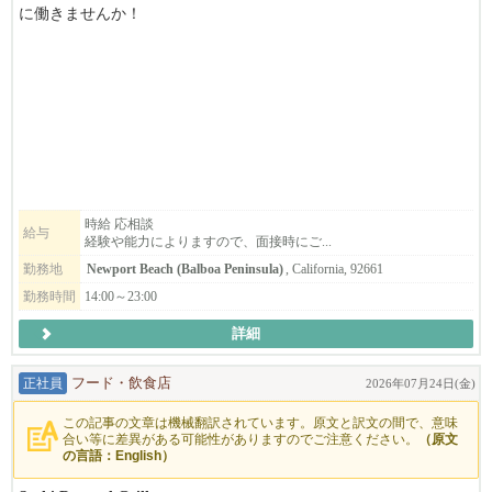
に働きませんか！
寿司シェフ（経験者)、キッチンシェフ（和食全般の経験者)、サ
ーバーを募集しております。
ニューポートペニンシュラにあり、
遠方からも足を運んでくださる常連のお客様が多く、客層の良い
とても働きやすいお店です。
ハイエンドだからこそ、笑顔と丁寧な接客で
お客様とのコミュニケーションを大切にしております。
スタッフ同士のチームワークとコミュニケーションも大事にして
時給 応相談
給与
経験や能力によりますので、面接時にご...
います。
パート、フルタイムの希望など詳細は、面接にてご相談くださ
勤務地
Newport Beach (Balboa Peninsula)
, California, 92661
い。
勤務時間
14:00～23:00
ご応募お待ちしています！！
詳細
正社員
フード・飲食店
2026年07月24日(金)
この記事の文章は機械翻訳されています。原文と訳文の間で、意味
合い等に差異がある可能性がありますのでご注意ください。
（原文
の言語：English）