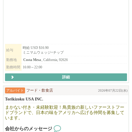
Authorized to work in U.S required
高チップ
キッチンスタッフも随時募集中です
時給 USD $16.90
給与
ミニマムウェッジ+チップ
勤務地
Costa Mesa
, California, 92626
勤務時間
16:00～22:00
詳細
アルバイト
フード・飲食店
2026年07月22日(水)
Torikizoku USA INC.
まかない付き・未経験歓迎！鳥貴族の新しいファーストフー
ドブランドで、日本の味をアメリカへ広げる仲間を募集して
います。
会社からのメッセージ