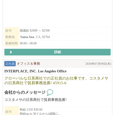
給与
隔週給 $2000 ～ $2500
勤務地
Santa Ana
, CA, 92704
勤務時間
00:00～00:00
詳細
正社員
オフィス＆事務
2026年07月09日(木)
INTERPLACE, INC. Los Angeles Office
グローバルな日系商社での正社員のお仕事です。コスタメサ
の日系商社で貿易事務急募! 45915-6
会社からのメッセージ
コスタメサの日系商社で貿易事務急募!
時給 USD $30.00
給与
時給up to 30ドルから(経験に...