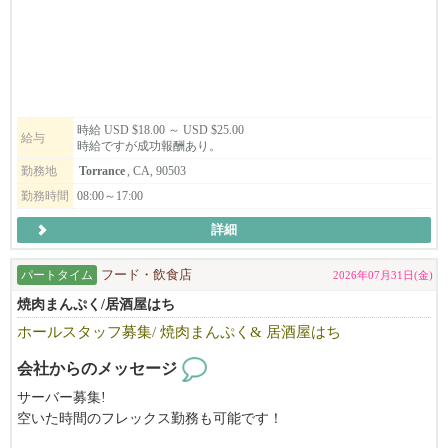
社、組織急拡大中で常に変化がある刺激的な環境で一緒に成長し
ましょう！
時給 USD $18.00 ～ USD $25.00
給与
時給ですが成功報酬あり。
勤務地
Torrance
, CA, 90503
勤務時間
08:00～17:00
詳細
パートタイム
フード・飲食店
2026年07月31日(金)
焼肉まんぷく/居酒屋はち
ホールスタッフ募集/ 焼肉まんぷく& 居酒屋はち
会社からのメッセージ
サーバー募集!
空いた時間のフレックス勤務も可能です！
お気軽にお問い合わせください。