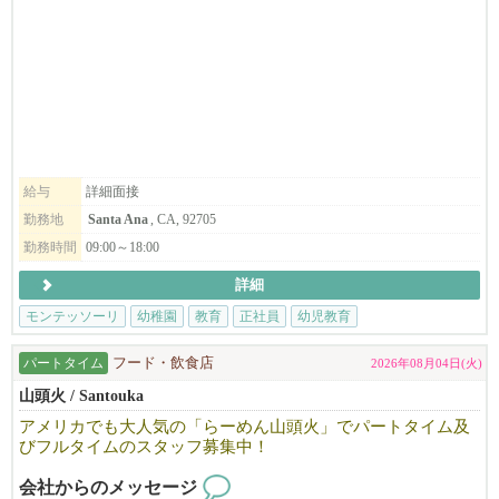
当園では、日本とアメリカ双方の文化を体験できる環境を、2歳か
ら6歳、そして小学生の子どもたちに提供しています。
現在、モンテッソーリ教師のアシスタント募集しています。今回
は、２−６歳のクラスのアシスタントです。
フルタイムを募集しております。
未経験も歓迎しておりますので、ぜひご応募ください。
モンテッソーリ教育を通して、自立心・社会性・責任感・思いや
給与
詳細面接
りを育み、バイリンガル教育によりコミュニケーション能力を養
勤務地
Santa Ana
, CA, 92705
うことを目的としています。
勤務時間
09:00～18:00
多様な文化・言語・人種が共生する社会の中で、それぞれの違い
を認め合い、尊重し合える子どもたちの育成に力を注いでいま
詳細
す。
モンテッソーリ
幼稚園
教育
正社員
幼児教育
あなたのスキルや経験を、ぜひ子どもたちのために活かしてみま
せんか？
パートタイム
フード・飲食店
2026年08月04日(火)
山頭火 / Santouka
＼このような方歓迎です！／
-----------------------
アメリカでも大人気の「らーめん山頭火」でパートタイム及
*子どもが好きな方
びフルタイムのスタッフ募集中！
*人とコミュニケーションをとるのが好きな方
会社からのメッセージ
*習うことが好きな方