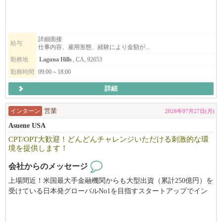
詳細面接
給与
仕事内容、雇用形態、経験により金額が...
勤務地
Laguna Hills
, CA, 92653
勤務時間
09:00～18:00
詳細
インターン
営業
2026年07月27日(月)
Asuene USA
CPT/OPT大歓迎！どんどんチャレンジいただける刺激的な環
境を提供します！
会社からのメッセージ
上場間近！米国最大手金融機関からも大型出資（累計250億円）を
受けている日本発グローバルNo1を目指すスタートアップでイン
ターン（OPT/CPT大歓迎）募集です。米国TIME誌「World's Top G
reenTech companies2025]でBEST100選出。欧米企業中心にM&A8