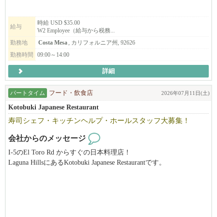
す。大変な感じがするかもしれませんが、普通の人にとっての日
常生活なので仕事としては容易ですが、
責任が必要となる職種ですので、9月末から代表がマンツーマンで
時給 USD $35.00
給与
W2 Employee（給与から税務...
手厚く指導・サポートしますので、英語に少し不安がある方や未
経験の方でも安心して一歩を踏み出せます。。ご応募、お待ちし
勤務地
Costa Mesa
, カリフォルニア州, 92626
ております。
勤務時間
09:00～14:00
詳細
パートタイム
フード・飲食店
2026年07月11日(土)
Kotobuki Japanese Restaurant
寿司シェフ・キッチンヘルプ・ホールスタッフ大募集！
会社からのメッセージ
I-5のEl Toro Rd からすぐの日本料理店！
Laguna HillsにあるKotobuki Japanese Restaurantです。
アットホームでハッピーな職場です。慣れたスタッフも多数在籍
していますので、安心して働けます！
お客様と話すのが好きな方、チームワークがとれる方、美味しい
料理が好きな方、
一緒に「Japan」をOCへ発信していきましょう！