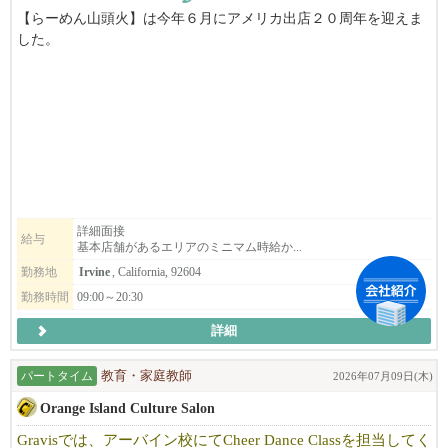
*成長することが好きな方
【らーめん山頭火】は今年６月にアメリカ出店２０周年を迎えま
*子育て経験のある方...
した。
-----------------------
アメリカでも大人気の【らーめん山頭火】では、パートタイム及
びフルタイムを募集しております。
私たちのチームに加わり、是非力を発揮して下さい♪
＜募集店舗＞
ご応募お待ちしております。
●ロサンゼルスエリア【サンタモニカ店】【LAX店（Tom Bradley I
※履歴書を当園のメールアドレス apply@monteintel.org までお
nternational内）】
送り下さい。
●オレンジカウンティエリア【アーバイン店】【サイプレス店】
詳細面接
給与
基本店舗があるエリアのミニマム時給か...
＜募集ポジション＞
・アシスタントマネージャー
勤務地
Irvine
, California, 92604
・キッチン
勤務時間
09:00～20:30
・キャッシャー
詳細
・仕込み＆ディッシュウオッシャー
経験・未経験は問いません。
パートタイム
教育・家庭教師
2026年07月09日(木)
「ラーメンが大好き！」「ラーメンをアメリカに広めたい」「ラ
Orange Island Culture Salon
ーメンの作り方に興味がある」そんな方は是非ご応募ください！
Gravisでは、アーバイン校にてCheer Dance Classを担当してく