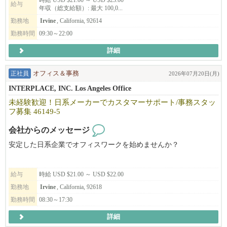
時給 USD $21.00 ～ USD $23.00
給与
年収（総支給額）: 最大 100,0...
勤務地
Irvine
, California, 92614
勤務時間
09:30～22:00
詳細
正社員
オフィス＆事務
2026年07月20日(月)
INTERPLACE, INC. Los Angeles Office
未経験歓迎！日系メーカーでカスタマーサポート/事務スタッ
フ募集 46149-5
会社からのメッセージ
安定した日系企業でオフィスワークを始めませんか？
お客様対応やデータ入力など、オフィスワークを中心としたお仕
給与
時給 USD $21.00 ～ USD $22.00
事です。業界経験は問いません。充実した研修がありますので、
未経験の方も安心してスタートできます。
勤務地
Irvine
, California, 92618
勤務時間
08:30～17:30
詳細