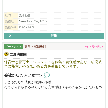
子どもたちと毎日をともに過ごし、喜びや悩みを分かち合いなが
ら、真剣に子どもと向き合えるお仕事です。
給与
詳細面接
立夏幼稚園の教育理念に賛同して頂ける方、ぜひお問い合わせ下
勤務地
Santa Ana
, CA, 92705
さい。
勤務時間
13:00～18:00
ホームページ https://riccapreschool.com/
イスタグラム @ricca_preschool
詳細
パートタイム
教育・家庭教師
2026年08月04日(火)
立夏幼稚園
保育士と保育士アシスタントを募集！責任感があり、幼児教
育に熱意、やる気がある方を募集しています。
会社からのメッセージ
子どもたちの成長が職員の感動。
そこから得られるやりがいと充実感は何ものにもかえがたいもの
です。
～保育士と保育士アシスタントを募集しております～
保育アシスタントは資格がなくでも子供好きでお世話の出来る方