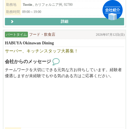
美容室・ネイルをご利用いただくお客様との相互紹介や、新規集
店舗を盛り上げるイベント企画、新メニュー開発、業務改善の提
勤務地
Tustin
, カリフォルニア州, 92780
客のサポートにより、安心してスタートできる環境をご用意して
案など、スタッフ一人ひとりの意見を大切にしています。
勤務時間
09:00～19:00
います。
また、**家賃補助を含む独立支援制度（応相談）**もご用意して
詳細
実際に創業30周年記念では、スタッフ主導でチャリティーイベン
おります。サポート内容は、ご経験やご希望に応じてご相談させ
トを開催し、多くのお客様と地域の皆様に喜んでいただきまし
ていただきます。
た。
パートタイム
フード・飲食店
2026年07月12日(日)
まずはサロン見学だけでも大歓迎です。お気軽にお問い合わせく
HABUYA Okinawan Dining
ださい。
トップダウンではなく、みんなで考え、みんなで成長していく。
サーバー、キッチンスタッフ大募集！
そんな職場づくりを目指しています。
会社からのメッセージ
チームワークを大切にできる元気な方お待ちしています。経験者
━━━━━━━━━━━━━━
優遇しますが未経験でもやる気のある方はご応募ください。
■ 募集職種
━━━━━━━━━━━━━━
【飲食部門】
・ランチサーバー（本多屋タスティン店）
・サーバー（割烹本多ファウンテンバレー店）
【オフィス部門】
・人事