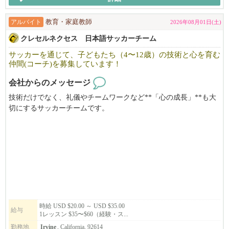
い。
アルバイト
教育・家庭教師
2026年08月01日(土)
勤務曜日・時間・報酬については、これまでのご経験やスキルを
クレセルネクセス 日本語サッカーチーム
考慮の上、相談しながら決定いたします。
チアダンス経験者、ダンスインストラクター経験者、子ども向け
サッカーを通じて、子どもたち（4〜12歳）の技術と心を育む
仲間(コーチ)を募集しています！
レッスン経験のある方は優遇いたします。
会社からのメッセージ
子どもが好きな方、ダンスの楽しさを伝えたい方、Gravisのチー
ムメンバーとして一緒に子どもたちの成長をサポートしてくださ
技術だけでなく、礼儀やチームワークなど**「心の成長」**も大
る方からのご応募をお待ちしています。
切にするサッカーチームです。
10年以上の指導経験を持つオーナーのもと、熱意あるコーチ陣と
一緒に、子どもたちの成長を支えていきませんか？
子供達の成長を感じることができ、とてもやりがいのある仕事で
す。
隙間時間や、週末の少しの時間を使って子供達の成長のサポート
をしてみませんか？
特にトーランス、またはアーバイン校でコーチをしてくれる方大
募集中です。
時給 USD $20.00 ～ USD $35.00
給与
1レッスン $35〜$60（経験・ス...
勤務地
Irvine
, California, 92614