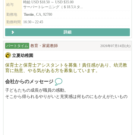
時給 USD $18.50 ～ USD $35.00
・総務
給与
サーバートレーニング（＄18.5スタ...
・経理
勤務地
Tustin
, CA, 92780
・秘書業務
勤務時間
16:30～22:45
━━━━━━━━━━━━━━
詳細
■ Instagramもぜひご覧ください
━━━━━━━━━━━━━━
パートタイム
教育・家庭教師
2026年07月14日(火)
【本多屋タスティン】
立夏幼稚園
Instagram：@hondaya_ts_official
保育士と保育士アシスタントを募集！責任感があり、幼児教
https://www.instagram.com/hondaya_ts_official/
育に熱意、やる気がある方を募集しています。
【割烹本多ファウンテンバレー】
会社からのメッセージ
Instagram：@kappo_honda_official
子どもたちの成長が職員の感動。
https://www.instagram.com/kappo_honda_official/
そこから得られるやりがいと充実感は何ものにもかえがたいもの
です。
「人と接することが好き」
「仲間と一緒に成長したい」
～保育士と保育士アシスタントを募集しております～
「新しいことに挑戦したい」
保育アシスタントは資格がなくでも子供好きでお世話の出来る方
も是非ご応募ください。
そんな方のご応募をお待ちしております！