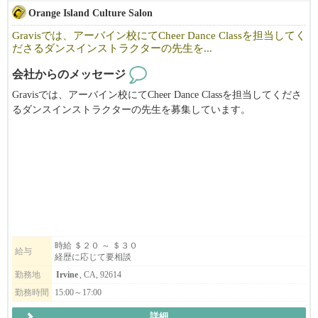
勤務曜日・時間・報酬については、これまでのご経験やスキルを
Orange Island Culture Salon
考慮の上、相談しながら決定いたします。
チアダンス経験者、ダンスインストラクター経験者、子ども向け
Gravisでは、アーバイン校にてCheer Dance Classを担当してく
ださるダンスインストラクターの先生を...
レッスン経験のある方は優遇いたします。
会社からのメッセージ
子どもが好きな方、ダンスの楽しさを伝えたい方、Gravisのチー
ムメンバーとして一緒に子どもたちの成長をサポートしてくださ
Gravisでは、アーバイン校にてCheer Dance Classを担当してくださ
る方からのご応募をお待ちしています。
るダンスインストラクターの先生を募集しています。
私たちは、「Challenge for life!」をミッションに掲げ、アーバイン
の他にトーランスとニューヨークでチアダンス・ヒップホップス
クールを運営しています。
今回募集するアーバイン校では、4歳〜小学生を対象としたCheer
Danceレッスンを担当していただきます。
子どもたち一人ひとりの成長に寄り添いながら、楽しく安全にレ
ッスンを進めてくださる方を歓迎します。
時給 ＄２０ ～ ＄３０
給与
経歴に応じて要相談
主な業務内容は、ダンスレッスンの実施、生徒・保護者とのコミ
勤務地
Irvine
, CA, 92614
ュニケーション、イベントや発表会での引率などです。
勤務時間
15:00～17:00
レッスン経験がある方はもちろん、ダンス経験を活かして子ども
詳細
たちに関わるお仕事にチャレンジしたい方もぜひご応募くださ