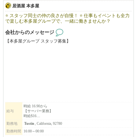
居酒屋 本多屋
⭐ スタッフ同士の仲の良さが自慢！ ⭐ 仕事もイベントも全力
で楽しむ本多屋グループで、一緒に働きませんか？
会社からのメッセージ
【本多屋グループ スタッフ募集】
本多屋タスティン店ではサーバーを募集中！
━━━━━━━━━━━━━━
■ 本多屋グループが大切にしていること
━━━━━━━━━━━━━━
私たちは「チームワーク」と「人とのつながり」を何より大切に
しています。
時給 16.90から
給与
【サーバー業務】
年に一度のボウリング大会や、ゴルフコンペ、ハロウィンパーテ
時給$16....
ィー、新年ビンゴ大会など、店舗の垣根を超えて交流できるイベ
勤務地
Tustin
, California, 92780
ントも多数開催しています。
勤務時間
16:00～00:00