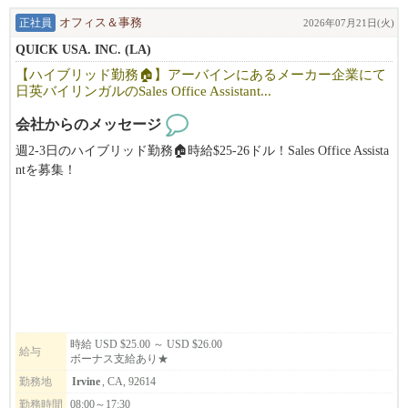
正社員
オフィス＆事務
2026年07月21日(火)
QUICK USA. INC. (LA)
【ハイブリッド勤務🏠】アーバインにあるメーカー企業にて
日英バイリンガルのSales Office Assistant...
会社からのメッセージ
週2-3日のハイブリッド勤務🏠時給$25-26ドル！Sales Office Assista
ntを募集！
日英バイリンガル必須、メーカーや商社でのアドミ経験をお持ち
の方のご応募お待ちしております。
ボーナスあり！
主な業務は、調達（Procurement）、受注処理（Order Processin
g）、カスタマーケア（Customer Care）の各チームと連携し、デー
タ管理や日々のオペレーション、各種事務手続きをサポートして
いただくポジションです。
チームが円滑かつ効率的に業務を進められるよう、バックオフィ
時給 USD $25.00 ～ USD $26.00
給与
ボーナス支給あり★
スから支えていただきます。
勤務地
Irvine
, CA, 92614
勤務時間
08:00～17:30