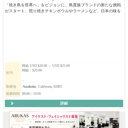
「焼き鳥を世界へ」をビジョンに、鳥貴族ブランドの新たな挑戦
がスタート。照り焼きチキンボウルやラーメンなど、日本の味を
アメリカへ届けるファーストフードブランドで、一緒に未来をつ
くる仲間を募集します。
時給 USD $20.00 ～ USD $25.00
時給：$20.00-
給与
...
勤務地
Anaheim
, California, 92805
勤務時間
09:00～19:00
詳細