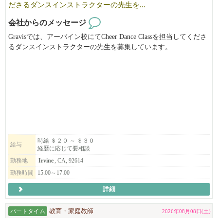
ださるダンスインストラクターの先生を...
＜＜応募の際のお願い＞＞
【アメリカで合法的に働く事の出来る資格の有無（グリーンカー
会社からのメッセージ
ド等）をお知らせください】
※ VISAサポート希望者以外
Gravisでは、アーバイン校にてCheer Dance Classを担当してくださ
るダンスインストラクターの先生を募集しています。
応募の際にご希望の勤務地とポジションを添えて、ご応募くださ
い。
私たちは、「Challenge for life!」をミッションに掲げ、アーバイン
の他にトーランスとニューヨークでチアダンス・ヒップホップス
フルタイム・パートタイム同時募集中！
クールを運営しています。
※フルタイムを希望の方は飲食店経験年数（５年以上）によりVIS
今回募集するアーバイン校では、4歳〜小学生を対象としたCheer
Aサポート可！
Danceレッスンを担当していただきます。
日本からのやる気のある方も是非応募ください！
子どもたち一人ひとりの成長に寄り添いながら、楽しく安全にレ
ッスンを進めてくださる方を歓迎します。
時給 ＄２０ ～ ＄３０
給与
経歴に応じて要相談
主な業務内容は、ダンスレッスンの実施、生徒・保護者とのコミ
勤務地
Irvine
, CA, 92614
ュニケーション、イベントや発表会での引率などです。
勤務時間
15:00～17:00
レッスン経験がある方はもちろん、ダンス経験を活かして子ども
詳細
たちに関わるお仕事にチャレンジしたい方もぜひご応募くださ
い。
パートタイム
教育・家庭教師
2026年08月08日(土)