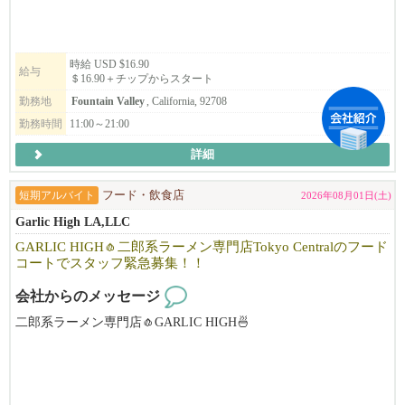
そんな日本人シェフによる本格派ラーメン店であなたのスキルを
磨きましょう！
時給 USD $16.90
給与
＄16.90＋チップからスタート
勤務地
Fountain Valley
, California, 92708
勤務時間
11:00～21:00
詳細
短期アルバイト
フード・飲食店
2026年08月01日(土)
Garlic High LA,LLC
GARLIC HIGH🧄二郎系ラーメン専門店Tokyo Centralのフード
コートでスタッフ緊急募集！！
会社からのメッセージ
二郎系ラーメン専門店🧄GARLIC HIGH🍜
八月いっぱいまでの短期で働いてくれるスタッフを緊急大募集中
です！