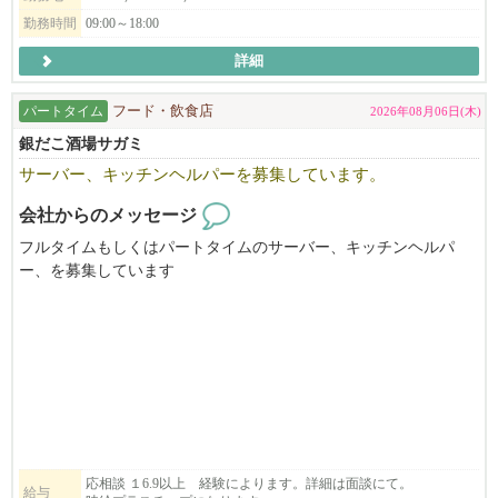
勤務時間
09:00～18:00
詳細
パートタイム
フード・飲食店
2026年08月06日(木)
銀だこ酒場サガミ
サーバー、キッチンヘルパーを募集しています。
会社からのメッセージ
フルタイムもしくはパートタイムのサーバー、キッチンヘルパ
ー、を募集しています
未経験でも大丈夫です。
みんなと仲良くやれる方。やる気のある方をお待ちしています。
美味しい賄い付き。
元気のある、とても明るい職場ですので、すぐ仕事に馴染めると
思います。
応相談 １6.9以上 経験によります。詳細は面談にて。
給与