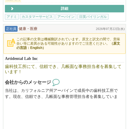
詳細
アドミ
カスタマーサービス
アーバイン
日英バイリンガル
ボーナス支
正社員
健康・医療
2026年07月22日(水)
この記事の文章は機械翻訳されています。原文と訳文の間で、意味
合い等に差異がある可能性がありますのでご注意ください。
（原文
の言語：English）
Artidental Lab Inc
歯科技工所にて、信頼でき、几帳面な事務担当者を募集して
います！
会社からのメッセージ
当社は、カリフォルニア州アーバインで成長中の歯科技工所で
す。現在、信頼でき、几帳面な事務管理担当者を募集していま
す。このポジションは、フルタイムまたはパートタイムのいずれ
でも応募可能です。