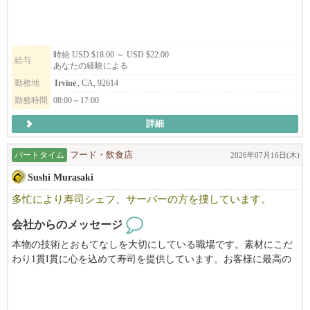
時給 USD $18.00 ～ USD $22.00
給与
あなたの経験による
勤務地
Irvine
, CA, 92614
勤務時間
08:00～17:00
詳細
パートタイム
フード・飲食店
2026年07月16日(木)
Sushi Murasaki
多忙により寿司シェフ、サーバーの方を捜しています。
会社からのメッセージ
本物の技術とおもてなしを大切にしている職場です。素材にこだ
わり1貫I貫に心を込めて寿司を提供しています。お客様に最高の
時間を届けたいという想いを共有できる方を募集しています。経
験者は勿論意欲のある方を捜しています。