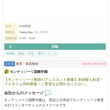
も是非ご応募ください。
子どもたちと毎日をともに過ごし、喜びや悩みを分かち合いなが
ら、真剣に子どもと向き合えるお仕事です。
給与
詳細面接
立夏幼稚園の教育理念に賛同して頂ける方、ぜひお問い合わせ下
勤務地
Santa Ana
, CA, 92705
さい。
勤務時間
13:00～18:00
ホームページ https://riccapreschool.com/
イスタグラム @ricca_preschool
詳細
幼稚園
教諭
先生
園児
キッズ
正社員
教育・家庭教師
2026年07月27日(月)
モンテッソーリ国際学園
【モンテッソーリ教師のアシスタント募集】未経験も歓迎！
フルタイム同時募集！ご希望をお聞かせください。
会社からのメッセージ
モンテッソーリ国際学園は、英語と日本語でモンテッソーリ教育
を行うインターナショナルスクールです。