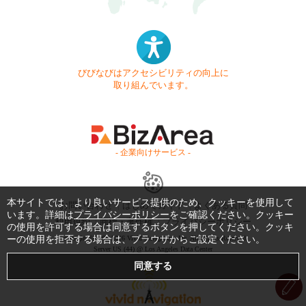
びびなびはアクセシビリティの向上に
取り組んでいます。
- 企業向けサービス -
本サイトでは、より良いサービス提供のため、クッキーを使用して
お問い合わせ
はじめてガイド
よくある質問
います。詳細は
プライバシーポリシー
をご確認ください。クッキー
利用規約
商標・著作権
プライバシーポリシー
の使用を許可する場合は同意するボタンを押してください。クッキ
Copyright © 1999-2026 Vivid Navigation, Inc. All Rights Reserved.
ーの使用を拒否する場合は、ブラウザからご設定ください。
Server US (44) @ Los Angeles Data Center