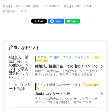
登録日 :
2026/07/01
掲載日 :
2026/07/01
変更日 :
2026/07/01
総閲覧数 :
866 人
Share
気になるリスト
ギグワーク
/
趣味・エンターテインメント
18.5
6% Match
結婚式、誕生日会、その他のイベントで
演奏活動をしています。
結婚式、誕生日会、その他のイベントで演奏活
動をしています。 基本的に演奏者は弦楽器で、
編成はソロ（バ...
イベント情報
/
コンサート・ライブ
15.51% Matc
h
Junko コンサート礼拝
アナハイム教会にて、シンガーソングライター
のジュンコさんをお招きし、母の日コンサート
礼拝を行います。...