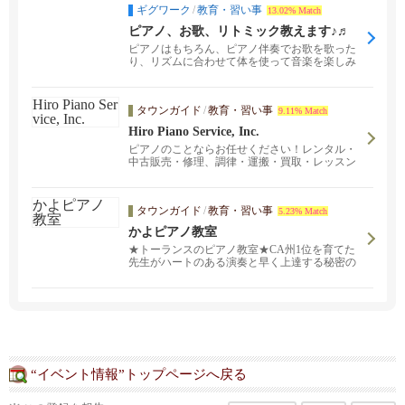
ギグワーク
/
教育・習い事
13.02% Match
ピアノ、お歌、リトミック教えます♪♬
ピアノはもちろん、ピアノ伴奏でお歌を歌った
り、リズムに合わせて体を使って音楽を楽しみ
表現するリトミッ...
タウンガイド
/
教育・習い事
9.11% Match
Hiro Piano Service, Inc.
ピアノのことならお任せください！レンタル・
中古販売・修理、調律・運搬・買取・レッスン
まで。卸売り価格で販売中！「運送費込でもロ
ーカルのお店よりも安い」と他州からご注文さ
れる方もいらっしゃいます。売却される際に
タウンガイド
/
教育・習い事
5.23% Match
は、弊社で買取も致します。お取り扱いブラン
ド：YAMAHA・KAWAI・STEINWAY&SONS。
かよピアノ教室
ファウンテンバレーで ピアノレッスンも開催
★トーランスのピアノ教室★CA州1位を育てた
中。初級から上級まで全ての年齢の方にお教え
先生がハートのある演奏と早く上達する秘密の
致します。
練習法を教えます。★オンラインレッスン★体
験レッスン受付中★ギタークラス
“イベント情報”トップページへ戻る