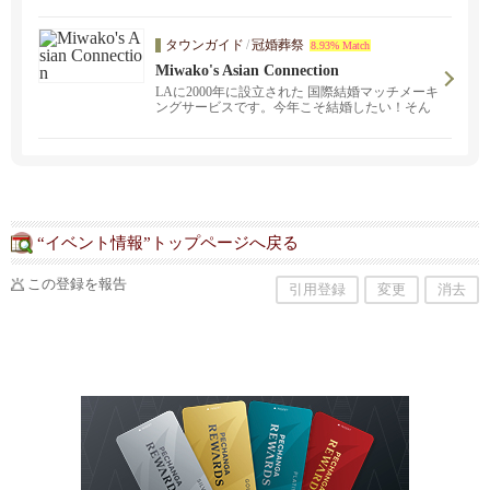
提案します。ロサンゼルス・サンフランシス
コ・サンディエゴ・オレンジカウンティ・ラス
ベガス・ビバリーヒルズ・セドナ・ハワイなど
タウンガイド
/
冠婚葬祭
8.93% Match
アメリカ全土の挙式、結婚式、パーティー、ブ
ライダルオプショの全ては I'zBRIDALにお任せ
Miwako's Asian Connection
ください。800組の実績を誇るロサンゼルス最大
LAに2000年に設立された 国際結婚マッチメーキ
手のブライダル会社I'z BRIDALは日米で経験豊
ングサービスです。今年こそ結婚したい！そん
富な日本人トップウェディングプランナーがト
な皆様のサポートを致します。
ータルプロデュース致します。
“イベント情報”トップページへ戻る
この登録を報告
引用登録
変更
消去