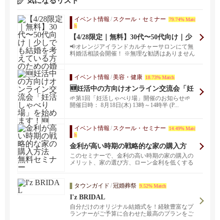
気になるリスト
イベント情報
/
スクール・セミナー
79.74% Matc
h
【4/28限定｜無料】30代〜50代向け｜少
しでも結婚を考えている方のための婚活
📢オレンジアイランドカルチャーサロンにて無
相談会
料婚活相談会開催！ ※無理な勧誘はありません
のでご安心くだ...
イベント情報
/
美容・健康
18.73% Match
🆕妊活中の方向けオンライン交流会「妊
活しゃべり場」を始めます！🆕
🌱第1回「妊活しゃべり場」開催のお知らせ🌱
開催日時： 8月18日(木) 13時～14時半 (P...
イベント情報
/
スクール・セミナー
14.49% Matc
h
金利が高い時期の戦略的な家の購入方
法 無料セミナー
このセミナーで、金利の高い時期の家の購入の
メリット、家の選び方、ローン金利を低くする
コツ等、家の取得...
タウンガイド
/
冠婚葬祭
9.52% Match
I'z BRIDAL
自分だけのオリジナル結婚式を！経験豊富なプ
ランナーがご予算に合わせた最高のプランをご