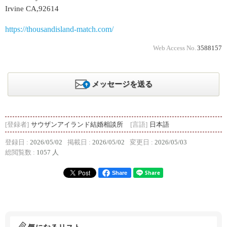
Irvine CA,92614
https://thousandisland-match.com/
Web Access No.
3588157
メッセージを送る
[登録者]
サウザンアイランド結婚相談所
[言語]
日本語
登録日 :
2026/05/02
掲載日 :
2026/05/02
変更日 :
2026/05/03
総閲覧数 :
1057 人
Share