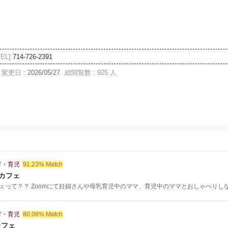
TEL]
714-726-2391
変更日 :
2026/05/27
総閲覧数 : 925 人
育・育児
91.23% Match
mカフェ
って？？ Zoomにて妊婦さんや母乳育児中のママ、育児中のママとおしゃべりしなが
育・育児
80.06% Match
カフェ