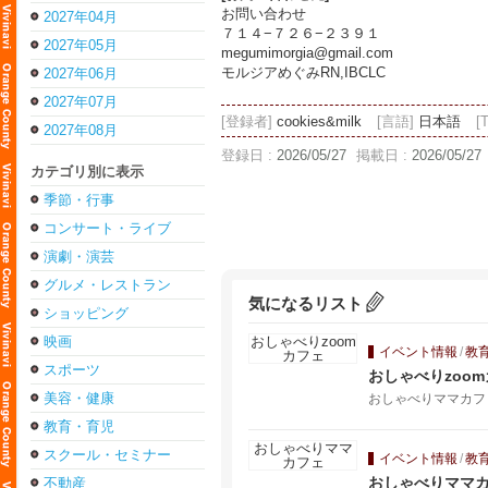
お問い合わせ
2027年04月
７１４−７２６−２３９１
2027年05月
megumimorgia@gmail.com
モルジアめぐみRN,IBCLC
2027年06月
2027年07月
[登録者]
cookies&milk
[言語]
日本語
[
2027年08月
登録日 :
2026/05/27
掲載日 :
2026/05/27
カテゴリ別に表示
季節・行事
コンサート・ライブ
演劇・演芸
グルメ・レストラン
気になるリスト
ショッピング
映画
イベント情報
/
教
スポーツ
おしゃべりzoo
美容・健康
おしゃべりママカフェ
教育・育児
スクール・セミナー
イベント情報
/
教
おしゃべりママ
不動産