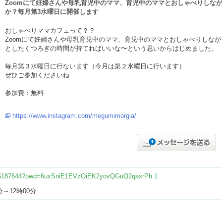
Zoomにて妊婦さんや母乳育児中のママ、育児中のママとおしゃべりしな
か？毎月第3水曜日に開催します
おしゃべりママカフェって？？
Zoomにて妊婦さんや母乳育児中のママ、育児中のママとおしゃべりしなが
としたくつろぎの時間が持てればいいな〜という思いからはじめました。
毎月第３水曜日に行ないます（今月は第２水曜日に行います）
ぜひご参加くださいね
参加費：無料
https://www.instagram.com/megumimorgia/
3175187644?pwd=6uxSniE1EVzOiEK2yovQGuQ2qaxrPh.1
分～12時00分