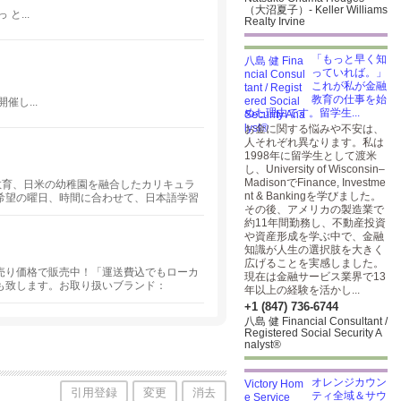
（大沼夏子）- Keller Williams
...
Realty Irvine
「もっと早く知
っていれば。」
これが私が金融
教育の仕事を始
し...
めた理由です。留学生...
お金に関する悩みや不安は、
人それぞれ異なります。私は
1998年に留学生として渡米
し、University of Wisconsin–
MadisonでFinance, Investme
教育、日米の幼稚園を融合したカリキュラ
nt & Bankingを学びました。
希望の曜日、時間に合わせて、日本語学習
その後、アメリカの製造業で
通年式の充実したクラスもございます。
約11年間勤務し、不動産投資
や資産形成を学ぶ中で、金融
知識が人生の選択肢を大きく
広げることを実感しました。
売り価格で販売中！「運送費込でもローカ
現在は金融サービス業界で13
も致します。お取り扱いブランド：
年以上の経験を活かし...
から上級まで全ての年齢の方にお教え致します。
+1 (847) 736-6744
八島 健 Financial Consultant /
Registered Social Security A
nalyst®
オレンジカウン
引用登録
変更
消去
ティ全域＆サウ