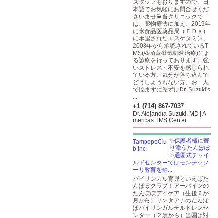
スタッフもおりますので、日
本語でお気軽にお問合せくだ
さいませ🍵当クリニックで
は、薬物療法に加え、2019年
に米食品医薬品局（ＦＤＡ）
に承認されたエスケタミン、
2008年から承認されているT
MS(経頭蓋磁気刺激治療)によ
る診療を行っております。強
いストレス・不安を感じられ
ている方、気分が落ち込んで
どうしようもない方、お一人
で悩まずに先ずはDr. Suzuki's
...
+1 (714) 867-7037
Dr. Alejandra Suzuki, MD | A
mericas TMS Center
✨保護者様に寄
り添うたんぽぽ
✨通園式チャイ
ルドセンターではモンテッソ
ーリ教育を軸...
バイリンガル育児といえばた
んぽぽクラブ！アーバインの
たんぽぽデイケア（生後６か
月から）サンタアナのたんぽ
ぽバイリンガルチルドレンセ
ンター（２歳から）当園は対