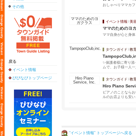
おしゃべりママカフ
その他
イベント情報
/
美
ママのためのヨ
ママ自身が心と身体
タウンガイド
/
教
TampopoClub,in
戻る
✨保護者様に寄り添
ムで、お子様一人一
イベント情報
強化、日本語による
びびなびトップページ
タウンガイド
/
教
Hiro Piano Servi
ピアノのことならお
ルのお店よりも安い
YAMAHA・KAW
“イベント情報” トップページへ戻る