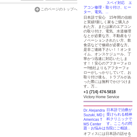
スベイ対応 エ
アコン修理・取り付け、ヒー
このページのトップへ
ター、電気、...
日本語で安心 15年間の信頼
と実績!!新しく家をご購入さ
れた方、または家のエアコン
の取り付け、電気、水道修理
なとが必要な方、不動産をリ
ノベーションされたい方、飲
食店などで修繕が必要な方。
是非ご連絡下さい！！オンタ
イム、オンスケジュール、丁
寧かつ迅速に対応いたしま
す！！安心のアフターフォロ
ー!!他社よりもアフターフォ
ローがしっかりしていて、お
取り付け後も、トラブルがあ
った際には無料でかけつけま
す。万...
+1 (714) 474-5818
Victory Home Service
日本語で治療が
受けられる精神
科クリニックで
す。こころの問
題・お悩みは当院にご相談...
オフィスには日本語の話せる