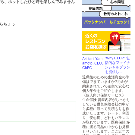
がら、ホットしたひと時を楽しんでみません
らちょっ
"Why CLU?" 包
括的なファイナ
ンシャルプラン
を提供し...
退職後のための生活資金の準
備はできていますか?元金が
約束されていて確実で安心な
個人年金をご紹介します。
《個人向け保険サービス》
生命保険:資産内容がしっかり
している優良保険会社の中か
ら多種に渡って見積もりを作
成いたします。レート、利回
り、安心度、どれもバランス
が取れています。医療保険:多
種に渡る商品の中からお見積
もりいたします。ここ近年の