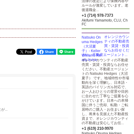
法律の改定により保険内容や
ルールが激変しています。老
後退職金...
+1 (714) 978-7373
Akifumi Yamamoto, CLU, Ch
FC
オレンジカウン
ティの不動産売
買・賃貸・投資
ならお任せくだ
Share
さい。不動産エージェント...
オレンジカウンティの不動産
売買・賃貸・投資ならお任せ
ください。不動産エージェン
トの Natsuko Hedges（大沼
夏子） です。地域特性や市場
動向を深く理解し、日本語・
英語のバイリンガル対応で、
お一人おひとりの背景や目的
に合わせた丁寧なご提案を心
がけています。日本への本帰
国に伴うご売却、転勤・ご転
...
居時のご購入・お住まい探
し、将来を見据えた不動産投
資まで、オレンジカウンティ
の不動産は安心してお任...
+1 (619) 210-9970
Natsuko Onuma Hedges