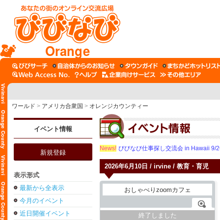
Orange
ワールド
>
アメリカ合衆国
>
オレンジカウンティー
イベント情報
News!
びびなび仕事探し交流会 in Hawaii 9/26（
新規登録
2026年6月10日 / irvine / 教育・育児
表示形式
最新から全表示
今月のイベント
近日開催イベント
終了しました