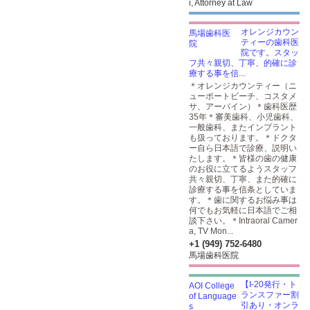
i, Attorney at Law
オレンジカウン
ティーの歯科医
院です。スタッ
フ共々親切、丁寧、的確に診
療する事を信...
＊オレンジカウンティー（ニ
ューポートビーチ、コスタメ
サ、アーバイン）＊歯科医歴
35年＊審美歯科、小児歯科、
一般歯科、またインプラント
も扱っております。＊ドクタ
ー自ら日本語で診療、説明い
たします。＊皆様の歯の健康
のお役に立てるようスタッフ
共々親切、丁寧、また的確に
診療する事を信条としていま
す。＊歯に関するお悩み事は
何でもお気軽に日本語でご相
談下さい。＊Intraoral Camer
a, TV Mon...
+1 (949) 752-6480
馬場歯科医院
【I-20発行・ト
ランスファー割
引あり・オンラ