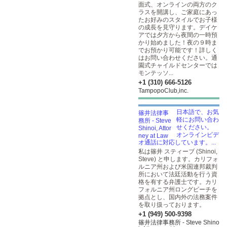
面式、オンラインの両方のク
ラスを開講し、ご家庭にあっ
たお好みのスタイルでお子様
の成長を見守ります。デイケ
アでは夕方から夜間の一時預
かり始めました！夜の９時ま
でお預かり可能です！詳しく
はお問い合わせください。通
園式チャイルドセンターでは
モンテッソ...
+1 (310) 666-5126
TampopoClub,inc.
日本語で、お気
軽にお問い合わ
せください。
オンラインビデ
オ通話に対応しています。...
私は篠井 スティーブ (Shinoi,
Steve) と申します。カリフォ
ルニア州および米国連邦裁判
所において法廷活動を行う資
格を有する弁護士です。カリ
フォルニア州ロングビーチを
拠点とし、国内外の法務案件
を取り扱っております。
+1 (949) 500-9398
篠井法律事務所 - Steve Shino