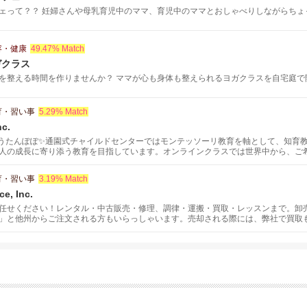
ェって？？ 妊婦さんや母乳育児中のママ、育児中のママとおしゃべりしながらちょっ と
容・健康
49.47% Match
ガクラス
を整える時間を作りませんか？ ママが心も身体も整えられるヨガクラスを自宅庭で開催
育・習い事
5.29% Match
c.
うたんぽぽ✨通園式チャイルドセンターではモンテッソーリ教育を軸として、知育
人の成長に寄り添う教育を目指しています。オンラインクラスでは世界中から、ご
学習や習い事が1コマずつお選びいただくことが出来ます。また、補習校のように
育・習い事
3.19% Match
ce, Inc.
任せください！レンタル・中古販売・修理、調律・運搬・買取・レッスンまで。卸
」と他州からご注文される方もいらっしゃいます。売却される際には、弊社で買取
AI・STEINWAY&SONS。ファウンテンバレーで ピアノレッスンも開催中。初級