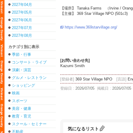
2027年04月
【場所】 Tanaka Farms （Irvine / Orang
2027年05月
【主催】 369 Star Village NPO (501c3)
2027年06月
https://www.369starvillage.org/
2027年07月
2027年08月
カテゴリ別に表示
季節・行事
[お問い合わせ先]
コンサート・ライブ
Kazumi Smith
演劇・演芸
グルメ・レストラン
[登録者]
369 Star Village NPO
[言語]
En
ショッピング
登録日 :
2026/07/05
掲載日 :
2026/07/05
映画
スポーツ
美容・健康
教育・育児
スクール・セミナー
気になるリスト
不動産