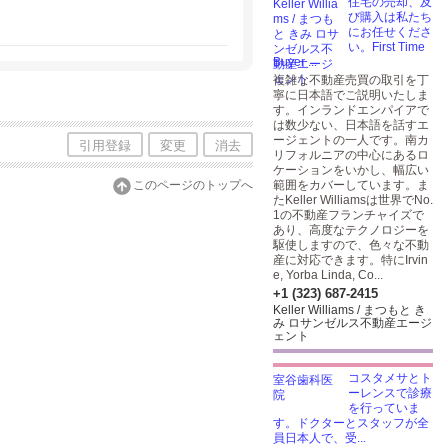
住宅の売却、及
び購入は私たち
にお任せくださ
い。First Time
Buyer ...
複雑な不動産売買の取引を丁
寧に日本語でご説明いたしま
す。インランドエンパイアで
は数少ない、日本語を話すエ
ージェントの一人です。南カ
引用登録
変更
消去
リフォルニアの中心にあるロ
ケーションをいかし、幅広い
このページのトップへ
範囲をカバーしています。ま
たKeller Williamsは世界でNo.
1の不動産フランチャイズで
あり、高度なテクノロジーを
駆使しますので、色々な不動
産に対応できます。特にIrvin
e, Yorba Linda, Co...
+1 (323) 687-2415
Keller Williams / まつもと き
み ロサンゼルス不動産エージ
ェント
コスタメサとト
ーレンスで診療
を行っていま
す。ドクターとスタッフが全
員日本人で、受...