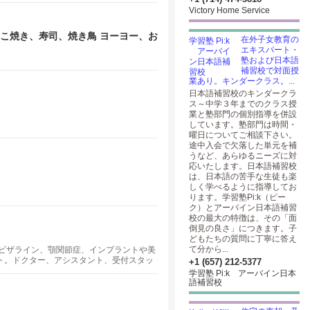
Victory Home Service
。たこ焼き、寿司、焼き鳥 ヨーヨー、お
在外子女教育の
エキスパート・
塾および日本語
補習校で対面授
業あり。キンダークラス。...
日本語補習校のキンダークラ
ス～中学３年までのクラス授
業と塾部門の個別指導を併設
しています。塾部門は時間・
曜日についてご相談下さい。
途中入会で欠落した単元を補
うなど、あらゆるニーズに対
応いたします。日本語補習校
は、日本語の苦手な生徒も楽
しく学べるように指導してお
ります。学習塾Pi:k（ピー
ク）とアーバイン日本語補習
校の最大の特徴は、その「面
倒見の良さ」につきます。子
どもたちの質問に丁寧に答え
て分から...
ビザライン、顎関節症、インプラントや美
ト。ドクター、アシスタント、受付スタッ
+1 (657) 212-5377
学習塾 Pi:k アーバイン日本
語補習校