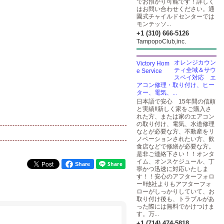
でお預かり可能です！詳しく
はお問い合わせください。通
園式チャイルドセンターでは
モンテッソ...
+1 (310) 666-5126
TampopoClub,inc.
オレンジカウン
ティ全域＆サウ
スベイ対応 エ
アコン修理・取り付け、ヒー
ター、電気、...
日本語で安心 15年間の信頼
と実績!!新しく家をご購入さ
れた方、または家のエアコン
の取り付け、電気、水道修理
なとが必要な方、不動産をリ
ノベーションされたい方、飲
食店などで修繕が必要な方。
是非ご連絡下さい！！オンタ
イム、オンスケジュール、丁
Share
寧かつ迅速に対応いたしま
す！！安心のアフターフォロ
ー!!他社よりもアフターフォ
ローがしっかりしていて、お
取り付け後も、トラブルがあ
った際には無料でかけつけま
す。万...
+1 (714) 474-5818