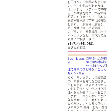
お子様からご年配の方まで歯
のことでお悩みがある方は、
オレンジカウンティーで30年
以上の経験を持つ、室谷歯科
医院にお任せ下さい。日本人
医師が日本語で丁寧に診察致
します。一般歯科、虫歯予
防、神経治療、小児歯科、イ
ンプラント、審美歯科、ホワ
イトニングなど、日本語でお
気軽にご相談下さい。
+1 (714) 641-0681
室谷歯科医院
洗練された雰囲
気と新鮮素材で
作り上げたお料
理で最高のひと時をすごしま
せんか?お店...
ＯＣ・サンタアナにて最高級
の日本食やお寿司をご提供し
ております。当店オリジナル
のしし唐オイルで仕上げた料
理やおまかせメニューもござ
います。日本から季節ごとに
取り寄せている生酒もお楽し
みください。すし紫人気のネ
タ本マグロ(赤身・とろ）自信