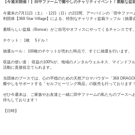
【今週末開催！】田中ファームで癒やしのチャリティイベント！素敵な盆栽
今週末の7月11日（土）・12日（日）の2日間、アーバインの「田中ファーム（Tana
利団体【369 Star Village】による、特別なチャリティ盆栽ラッフル（
素晴らしい盆栽（Bonsai）がご自宅やオフィスにやってくるチャンスです
チケット： 1枚 5ドル！
抽選ルール： 100枚のチケットが売れた時点で、すぐに抽選を行います。
収益の使い道： 収益の100%が、地域のメンタルウェルネス、マインドフ
活動に直接役立てられます。
当団体のブースでは、心の平穏のための天然アロマパウダー「369 DRAGO
癒やしをサポートする「セルフヒーリング商品」の販売も行っております
ぜひ今週末は、ご家族やお友達と一緒に田中ファームの私たちのブースへ
待ちしております！
【日時】