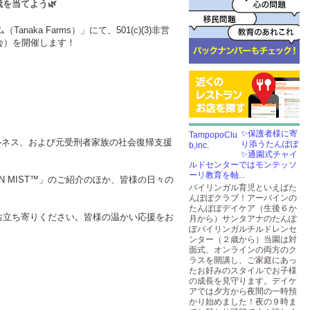
を当てよう🌿
ka Farms）」にて、501(c)(3)非営
抽選会）を開催します！
。
✨保護者様に寄
ルネス、および元受刑者家族の社会復帰支援
り添うたんぽぽ
✨通園式チャイ
ルドセンターではモンテッソ
ーリ教育を軸...
N MIST™」のご紹介のほか、皆様の日々の
バイリンガル育児といえばた
！
んぽぽクラブ！アーバインの
たんぽぽデイケア（生後６か
お立ち寄りください。皆様の温かい応援をお
月から）サンタアナのたんぽ
ぽバイリンガルチルドレンセ
ンター（２歳から）当園は対
面式、オンラインの両方のク
ラスを開講し、ご家庭にあっ
たお好みのスタイルでお子様
の成長を見守ります。デイケ
アでは夕方から夜間の一時預
かり始めました！夜の９時ま