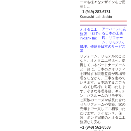
ーマも様々なデザインをご用
意し...
+1 (949) 283-6731
Komachi lash & skin
アーバインにあ
る日本の工務
店。リフォー
ム、リモデル、
修理、修繕を日本のサービス
基...
リフォーム、リモデルのこと
なら、オオタニ工務店へ。提
携しているパートナーチーム
と一緒に、日本のクオリティ
を理解する現場監督が現場管
理をしながら、工事を進めて
いきます。日本語でまごごろ
こめてお客様に対応いたしま
す。小さな修理修繕、キッチ
ン、バスルームのリモデル、
ご家族のニーズや成長に合わ
せたリフォームや増築、家の
売却まで一貫してご相談いた
だけます。ライセンス、保
険、ボンド完備のオオタニ工
務店なら安心...
+1 (949) 561-8539