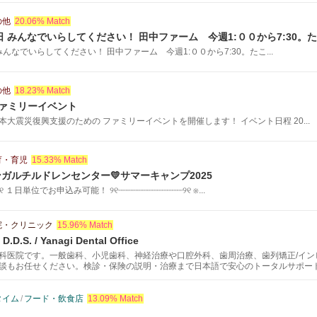
の他
20.06% Match
日曜日 みんなでいらしてください！ 田中ファーム 今週1:００から7:30
オケ大会 な...
 みんなでいらしてください！ 田中ファーム 今週1:００から7:30。たこ...
の他
18.23% Match
y ファミリーイベント
大震災復興支援のための ファミリーイベントを開催します！ イベント日程 20...
育・育児
15.33% Match
ガルチルドレンセンター💛サマーキャンプ2025
┈୨୧ １日単位でお申込み可能！ ୨୧┈┈┈┈┈┈┈┈┈┈┈┈┈୨୧ ※...
院・クリニック
15.96% Match
 D.D.S. / Yanagi Dental Office
科医院です。一般歯科、小児歯科、神経治療や口腔外科、歯周治療、歯列矯正/イン
談もお任せください。検診・保険の説明・治療まで日本語で安心のトータルサポー
致します。セラミッククラウンが2時間で完成。
タイム
/
フード・飲食店
13.09% Match