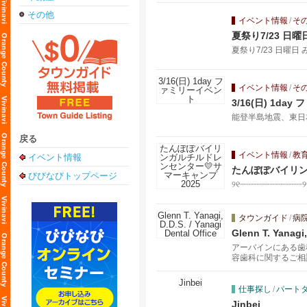
その他
イベント情報
/
そ
夏祭り7/23 
もちゃ釣り、カラ
夏祭り7/23 日曜日
イベント情報
/
そ
3/16(日) 1da
能登半島地震、東日本
戻る
イベント情報
/
教
イベント情報
たんぽぽバイリン
びびなびトップページ
୨୧┈┈┈┈┈┈┈┈┈┈┈┈
タウンガイド
/
病
Glenn T. Yanagi,
アーバインにある歯
容歯科に関するご相
フ全員日本語で対応
仕事探し
/
パート
Jinbei