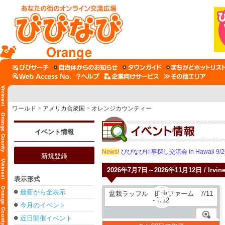
Orange
ワールド
>
アメリカ合衆国
>
オレンジカウンティー
イベント情報
News!
びびなび仕事探し交流会 in Hawaii 9/26（
新規登録
2026年7月7日～2026年11月12日 / Irvin
表示形式
最新から全表示
今月のイベント
近日開催イベント