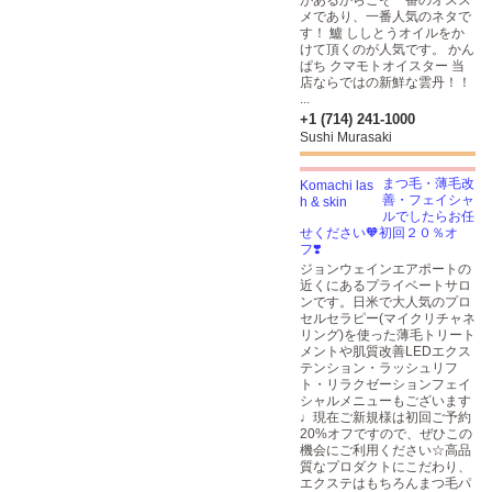
があるからこそ一番のオスス
メであり、一番人気のネタで
す！ 鱸 ししとうオイルをか
けて頂くのが人気です。 かん
ぱち クマモトオイスター 当
店ならではの新鮮な雲丹！！
...
+1 (714) 241-1000
Sushi Murasaki
まつ毛・薄毛改
善・フェイシャ
ルでしたらお任
せください🧡初回２０％オ
フ❣️
ジョンウェインエアポートの
近くにあるプライベートサロ
ンです。日米で大人気のプロ
セルセラピー(マイクリチャネ
リング)を使った薄毛トリート
メントや肌質改善LEDエクス
テンション・ラッシュリフ
ト・リラクゼーションフェイ
シャルメニューもございます
♩現在ご新規様は初回ご予約
20%オフですので、ぜひこの
機会にご利用ください☆高品
質なプロダクトにこだわり、
エクステはもちろんまつ毛パ