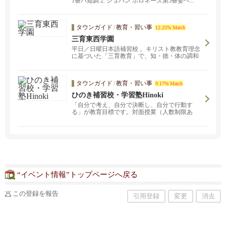
1番ハ短調 2. ショパン ポロネーズ第5番嬰ヘ...
タウンガイド
/
教育・習い事
12.25% Match
三育東西学園
平日／日曜日本語補習校 。キリスト教教育理念
に基づいた「三育教育」で、知・徳・体の調和
のとれた円満な人格の形成を目指す教育を行い
ます。編入生募集中！詳しくはお問い合わせく
ださい。
タウンガイド
/
教育・習い事
9.17% Match
ひのき補習校・学習塾Hinoki
「自分で考え、自分で決断し、自分で行動す
る」が教育目標です。対面授業（人数制限あ
り）と遠隔授業のいずれかをお選びいただけま
す。幼稚部は、平日の夕方に日本語クラスを行
っています。小学部は国・算・社の３教科（小
１・２は国算２教科）、中学部は数・国・理・
社の４教科指導になります。平日の午前中に書
道教室も開講しております。
“イベント情報”トップページへ戻る
この登録を報告
引用登録
変更
消去