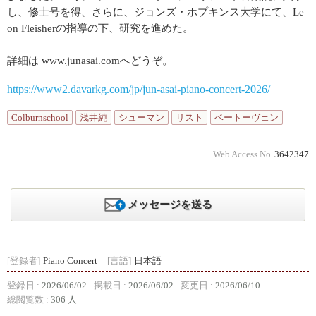
し、修士号を得、さらに、ジョンズ・ホプキンス大学にて、Le
on Fleisherの指導の下、研究を進めた。
詳細は www.junasai.comへどうぞ。
https://www2.davarkg.com/jp/jun-asai-piano-concert-2026/
Colburnschool
浅井純
シューマン
リスト
ベートーヴェン
Web Access No.
3642347
メッセージを送る
[登録者]
Piano Concert
[言語]
日本語
登録日 :
2026/06/02
掲載日 :
2026/06/02
変更日 :
2026/06/10
総閲覧数 :
306 人