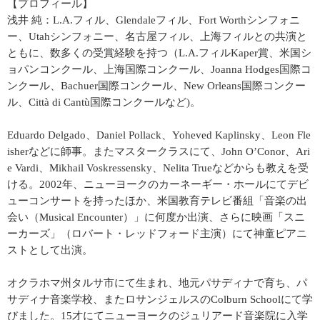
【プロフィール】
浅井 純：L.A.フィル、Glendaleフィル、Fort Worthシンフォニ
ー、Utahシンフォニー、名古屋フィル、上海フィルとの共演と
ともに、数多くの受賞経験を持つ（L.A.フィルKaper賞、米国シ
ョパンコンクール、上海国際コンクール、Joanna Hodges国際コ
ンクール、Bachuer国際コンクール、New Orleans国際コンクー
ル、Città di Cantù国際コンクールなど)。
Eduardo Delgado、Daniel Pollack、Yoheved Kaplinsky、Leon Fle
isherなどに師事。またマスタークラスにて、John O’Conor、Ari
e Vardi、Mikhail Voskressensky、Nelita Trueなどからも教えを受
ける。2002年、ニューヨークのカーネーギー・ホールにてデビ
ューコンサートを持ったほか、米国教育テレビ番組「音楽の出
会い（Musical Encounter）」に何度か出演、さらに映画「スニ
ーカーズ」（ロバート・レッドフォード主演）にて神童ピアニ
ストとして出演。
オクラホマ州タルサ市にて生まれ、地元パサディナで育ち、パ
サディナ音楽学校、またロサンジェルスのColburn Schoolにて学
びました。15才にてニューヨークのジュリアード音楽院に入学