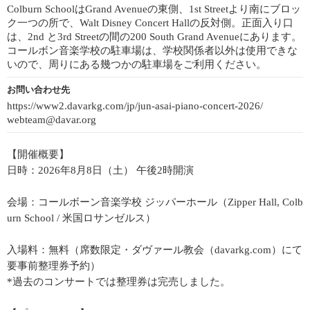
Colburn SchoolはGrand Avenueの東側、1st Streetより南にブロッ
ク一つの所で、Walt Disney Concert Hallの反対側。正面入り口
は、2nd と3rd Streetの間の200 South Grand Avenueにあります。
コールボン音楽学校の駐車場は、学校関係者以外は使用できな
いので、周りにある幾つかの駐車場をご利用ください。
お問い合わせ先
https://www2.davarkg.com/jp/jun-asai-piano-concert-2026/
webteam@davar.org
【開催概要】
日時：2026年8月8日（土） 午後2時開演
会場：コールボーン音楽学校 ジッパーホール（Zipper Hall, Colb
urn School / 米国ロサンゼルス）
入場料：無料（席数限定・ダヴァール教会（davarkg.com）にて
要事前整理券予約）
*過去のコンサートでは整理券は完売しました。