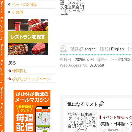
ペットの出会い
その他
[登録者]
engjcc
[言語]
English
[
登録日 :
2026/07/03
掲載日 :
2026/07/03
戻る
Web Access No.
3707659
仲間探し
びびなびトップページ
気になるリスト
イベント情報
/
そ
\英語・日本語・
https://www.meetup