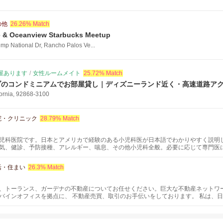
の他
26.26% Match
ke & Oceanview Starbucks Meetup
mp National Dr, Rancho Palos Ve...
屋あります
/
女性ルームメイト
25.72% Match
ブのコンドミニアムでお部屋貸し｜ディズニーランド近く・高速道路ア
fornia, 92868-3100
院・クリニック
28.79% Match
児科医院です。日本とアメリカで経験のある小児科医が日本語でわかりやすく説明し
気、健診、予防接種、アレルギー、喘息、その他小児科全般。必要に応じて専門医
はもっと頻回)受けるようにしましょう。年齢にあった成長、発達などをみていきます
活・住まい
26.3% Match
、トーランス、ガーデナの不動産についてお任せください。巨大な不動産ネットワ
バインオフィスを拠点に、 不動産売買、取引のお手伝いをしております。 私は、
大事にしております。 不動産または、関連の情報、サービスについても何かお手伝
い。