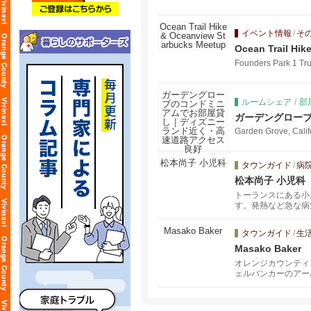
イベント情報
/
そ
Ocean Trail Hi
Founders Park 1 Tru
ルームシェア
/
部
ガーデングロー
Garden Grove, Cali
タウンガイド
/
病
松本尚子 小児科
トーランスにある小
す。発熱など急な病
に1回(3歳未満で
タウンガイド
/
生
Masako Baker
オレンジカウンティ
ェルバンカーのアー
まとのご縁をとても
気軽にご連絡くださ