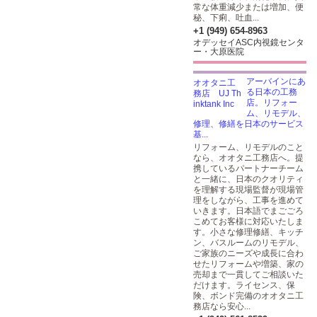
常な体重減少または増加、便
秘、下痢、吐血...
+1 (949) 654-8963
オデッセイASC内視鏡センタ
ー・大原医院
アーバインにあ
る日本の工務
店。リフォー
ム、リモデル、
修理、修繕を日本のサービス
基...
リフォーム、リモデルのこと
なら、オオタニ工務店へ。提
携しているパートナーチーム
と一緒に、日本のクオリティ
を理解する現場監督が現場管
理をしながら、工事を進めて
いきます。日本語でまごごろ
こめてお客様に対応いたしま
す。小さな修理修繕、キッチ
ン、バスルームのリモデル、
ご家族のニーズや成長に合わ
せたリフォームや増築、家の
売却まで一貫してご相談いた
だけます。ライセンス、保
険、ボンド完備のオオタニ工
務店なら安心...