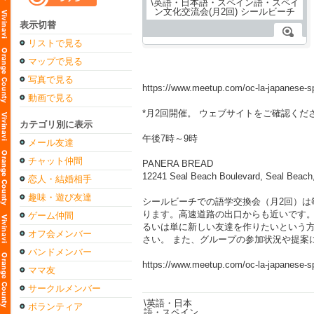
表示切替
リストで見る
マップで見る
写真で見る
https://www.meetup.com/oc-la-japanese-s
動画で見る
*月2回開催。 ウェブサイトをご確認くだ
カテゴリ別に表示
午後7時～9時
メール友達
チャット仲間
PANERA BREAD
12241 Seal Beach Boulevard, Seal Beach
恋人・結婚相手
趣味・遊び友達
シールビーチでの語学交換会（月2回）
ります。高速道路の出口からも近いです。
ゲーム仲間
るいは単に新しい友達を作りたいという
オフ会メンバー
さい。 また、グループの参加状況や提案
バンドメンバー
https://www.meetup.com/oc-la-japanese-s
ママ友
サークルメンバー
ボランティア