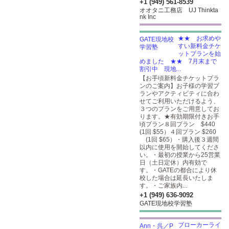
+1 (949) 561-8539
オオタニ工務店 UJ Thinkta
nk Inc
★★ お求めや
すい新料金チケ
ットプランを始
めました ★★ 7月末まで
割引中 現地...
【お手頃新料金チケットプラ
ンのご案内】お子様の学習プ
ランやアクティビティに合わ
せてご利用いただけるよう、
３つのプランをご用意してお
ります。★有効期限付きお手
頃プラン８回プラン $440
(1回 $55）４回プラン $260
(1回 $65）・購入後３週間
以内に使用を開始してくださ
い。・最初の授業から25営業
日（土日定休）内有効で
す。・GATEの都合により休
校した場合は延長いたしま
す。・ご家族内...
+1 (949) 636-9092
GATE現地校学習塾
ブローカーライ