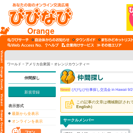
Orange
ワールド
>
アメリカ合衆国
>
オレンジカウンティー
仲間探し
News!
びびなび仕事探し交流会 in Hawaii 9/26（
新規登録
この記事の文章は機械翻訳され
表示形式
English）
最新から全表示
サークルメンバー
オンラインを表示