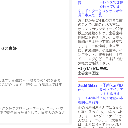
ーレンスで診療
を行っていま
す。ドクターとスタッフが全
員日本人で、受...
お子様からご年配の方まで歯
のことでお悩みがある方は、
オレンジカウンティーで30年
以上の経験を持つ、室谷歯科
医院にお任せ下さい。日本人
医師が日本語で丁寧に診察致
します。一般歯科、虫歯予
クセス良好
防、神経治療、小児歯科、イ
ンプラント、審美歯科、ホワ
イトニングなど、日本語でお
気軽にご相談下さい。
+1 (714) 641-0681
室谷歯科医院
ます。新生児～18歳までの小児をみま
にご紹介します。健診は、3歳以上では年
＜予約制店内飲
。
食可＞テイクア
ウトも承りま
す！！48年以上続く老舗の本
格的江戸前寿...
他のお寿司屋さんではなかな
ークを持つブローカーエージ、コールドウ
か取り扱っていないネタもあ
日本で長年育った身として、日本人のみなさ
ります！コハダ・アナゴ・か
いができることがあればと思いますので、
んぴょう...バッテラ、太巻き
は手土産に持って行かれると