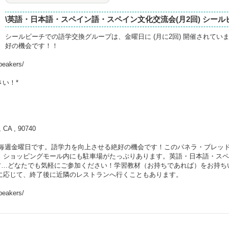
\英語・日本語・スペイン語・スペイン文化交流会(月2回) シール
シールビーチでの語学交換グループは、金曜日に (月に2回) 開催されてい
好の機会です！！
peakers/
さい！*
, CA , 90740
は毎週金曜日です。語学力を向上させる絶好の機会です！このパネラ・ブレッ
 ショッピングモール内にも駐車場がたっぷりあります。英語・日本語・ス
方…どなたでも気軽にご参加ください！学習教材（お持ちであれば）をお持ち
に応じて、終了後に近隣のレストランへ行くこともあります。
peakers/