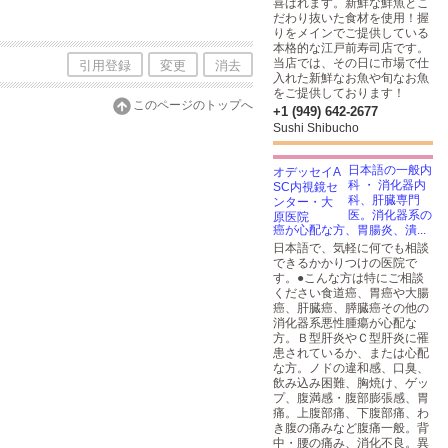
喜ばれます。新鮮な鮮魚とこ
だわり抜いた食材を使用！握
りをメインでご提供している
本格的な江戸前寿司店です。
当店では、その日に市場で仕
引用登録
変更
消去
入れた新鮮なお魚や旬なお魚
をご提供しております！
このページのトップへ
+1 (949) 642-2677
Sushi Shibucho
日本語の一般内
科 ・ 消化器内
科、肝臓専門
医。消化器系の
癌が心配な方、胃腸炎、潰...
日本語で、気軽に何でも相談
できるかかりつけの医院で
す。●こんな方は特にご相談
ください食道癌、胃癌や大腸
癌、肝臓癌、膵臓癌その他の
消化器系悪性腫瘍が心配な
方。Ｂ型肝炎やＣ型肝炎に罹
患されているか、または心配
な方。ノドの違和感、口臭、
飲み込み困難、胸焼け、ゲッ
プ、腹満感・腹部膨張感、胃
痛。上腹部痛、下腹部痛、わ
き腹の痛みなど腹痛一般。背
中・腰の痛み、消化不良。異