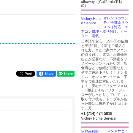
athaway （California不動
産）
オレンジカウン
ティ全域＆サウ
スベイ対応 エ
アコン修理・取り付け、ヒー
ター、電気、...
日本語で安心 15年間の信頼
と実績!!新しく家をご購入さ
れた方、または家のエアコン
の取り付け、電気、水道修理
なとが必要な方、不動産をリ
ノベーションされたい方、飲
食店などで修繕が必要な方。
是非ご連絡下さい！！オンタ
Share
イム、オンスケジュール、丁
寧かつ迅速に対応いたしま
す！！安心のアフターフォロ
ー!!他社よりもアフターフォ
ローがしっかりしていて、お
取り付け後も、トラブルがあ
った際には無料でかけつけま
す。万...
+1 (714) 474-5818
Victory Home Service
コスタメサとト