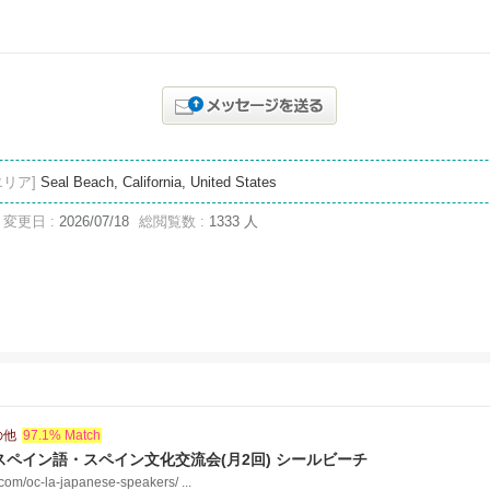
エリア]
Seal Beach, California, United States
変更日 :
2026/07/18
総閲覧数 :
1333 人
の他
97.1% Match
スペイン語・スペイン文化交流会(月2回) シールビーチ
.com/oc-la-japanese-speakers/
...