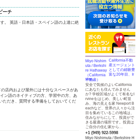
ビーチ
ます。 英語・日本語・スペイン語の上達に絶
California不動
産エージェント
としての経験豊
富な20年目、Ir
vine,...
安全で気候のよいCalifornia
にあなたも住んでみません
ドの店内および屋外には十分なスペースがあ
か? 学校区域がよくて有名なI
ペイン語のネイティブの方、学習中の方、あ
rvineをはじめ、美しい町並
いただき、質問する準備をしておいてくだ
み、海の見える家 Newport B
eachなど、世界の人々から注
目を集めているこの地域は、
住みながらにして、投資がで
きる最適の場所です。投資は
ご自分の住む家から…
+1 (949) 922-5998
Miyo Nishimuta / Berkshire H