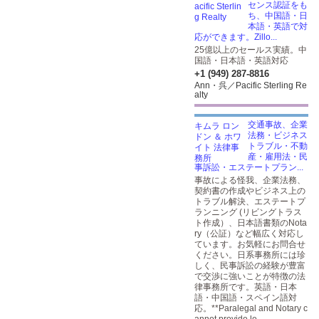
センス認証をも
ち、中国語・日
本語・英語で対
応ができます。Zillo...
25億以上のセールス実績。中
国語・日本語・英語対応
+1 (949) 287-8816
Ann・呉／Pacific Sterling Re
alty
交通事故、企業
法務・ビジネス
トラブル・不動
産・雇用法・民
事訴訟・エステートプラン...
事故による怪我、企業法務、
契約書の作成やビジネス上の
トラブル解決、エステートプ
ランニング (リビングトラス
ト作成）、日本語書類のNota
ry（公証）など幅広く対応し
ています。お気軽にお問合せ
ください。日系事務所には珍
しく、民事訴訟の経験が豊富
で交渉に強いことが特徴の法
律事務所です。英語・日本
語・中国語・スペイン語対
応。**Paralegal and Notary c