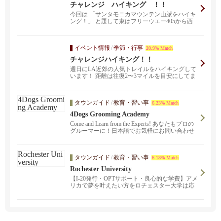
チャレンジ ハイキング ！！
今回は 「サンタモニカマウンテン山脈をハイキ
ング！」 と題して東はフリーウエー405から西
はZuma...
イベント情報
/
季節・行事
20.9% Match
チャレンジハイキング！！
週日にLA近郊の人気トレイルをハイキングして
います！ 距離は往復2〜3マイルを目安にしてま
す！ 周囲...
タウンガイド
/
教育・習い事
6.23% Match
4Dogs Grooming Academy
Come and Learn from the Experts! あなたもプロの
グルーマーに！日本語でお気軽にお問い合わせ
下さい。カリフォルニア州認定校修了証が発行
されます。ビギナーからプロフェッショナルま
でスキルアップを目指している方大歓迎！
タウンガイド
/
教育・習い事
6.18% Match
Rochester University
【I-20発行・OPTサポート・良心的な学費】アメ
リカで夢を叶えたい方をロチェスター大学は応
援します！リーズナブルな価格・TOEFLスコア
なしでも入学可！新規生徒さん、トランスファ
ー生徒さん大歓迎！4年生大学卒業している方へ
Master's Degreeコース有り！