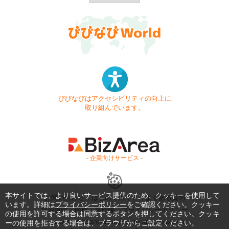
びびなびはアクセシビリティの向上に
取り組んでいます。
- 企業向けサービス -
本サイトでは、より良いサービス提供のため、クッキーを使用して
お問い合わせ
はじめてガイド
よくある質問
います。詳細は
プライバシーポリシー
をご確認ください。クッキー
利用規約
商標・著作権
プライバシーポリシー
の使用を許可する場合は同意するボタンを押してください。クッキ
Copyright © 1999-2026 Vivid Navigation, Inc. All Rights Reserved.
ーの使用を拒否する場合は、ブラウザからご設定ください。