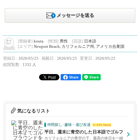
メッセージを送る
[登録者]
kouta
[性別]
男性
[言語]
日本語
[エリア]
Newport Beach, カリフォルニア州, アメリカ合衆国
登録日 :
2026/05/25
掲載日 :
2026/05/25
変更日 :
2026/05/25
総閲覧数 :
1332 人
Share
気になるリスト
仲間探し
/
趣味・遊び友達
11.63% Match
平日、週末に青空のした日本語でゴルフ
ラウンドを楽しめる 日本人ゴルフ仲間募
カリフォルニアの青空の下、最高の休日を一緒