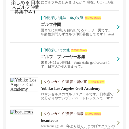
集中⛳️☀️
にゴルフを楽しみませんか？ 現在、OC・LA在
住の日本人...
仲間探し
/
趣味・遊び友達
9.55% Match
ゴルフ仲間
夏までに100切り目指してるアラサー男です。
年齢性別問わずゴルフ仲間募集してます！ West
L...
仲間探し
/
その他
7.59% Match
ゴルフ プレーヤー募集
来る5月11日月曜日、Santa Anita golf course に
て、日本人7~8人集まって...
タウンガイド
/
教育・習い事
6.57% Match
Yobiko Los Angeles Golf Academy
ロサンゼルスのゴルフスクールです。日本語で
の分かりやすいプライベートレッスンで、すぐ
に上達を実感出来ます。 他にも日本からのゴル
フ留学、語学留学、ロサンゼルス観光旅行、ア
メリカゴルフミニツアーやジュニアトーナメン
タウンガイド
/
美容・健康
5.68% Match
トなどの様々な試合への参加も総合的にサポー
トしております。 提携校からのI-20発行可。
beauteous
beauteous は 2010年より続く、まつげエクステの