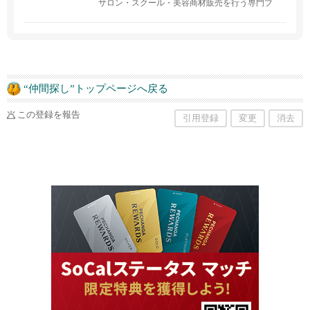
サロン・スクール・美容商材販売を行う専門ブ
ランドです。。 2025年12月より最新機器を導入
したフェイシャルスパがスタートし、まつげ・
肌ケアを一つの場所で受けられるビューティー
スタジオへ進化しました。Hydrafacial、Glacē（C
andela）、Oxygen Facial、INDIBA など高度な施
術を日本語で安心してご利用いただけます。
“仲間探し”トップページへ戻る
この登録を報告
引用登録
変更
消去