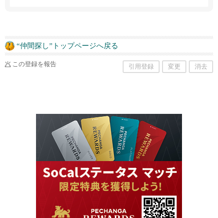
きます。無料体験入学、随時受付ております！
“仲間探し”トップページへ戻る
この登録を報告
引用登録
変更
消去