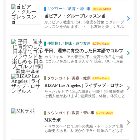
ギグワーク
/
教育・習い事
10.03% Match
🍎ピアノ・グループレッスン🍎
かよピアノ教室では4，5歳児を対象に グループ
レッスンを始めます。 ・ お友達と楽しく学ぶ
のが好き...
仲間探し
/
趣味・遊び友達
8.78% Match
平日、週末に青空のした日本語でゴルフ
ラウンドを楽しめる 日本人ゴルフ仲間募
カリフォルニアの青空の下、最高の休日を一緒
集中⛳️☀️
にゴルフを楽しみませんか？ 現在、OC・LA在
住の日本人...
タウンガイド
/
美容・健康
6.87% Match
RIZAP Los Angeles | ライザップ - ロサン
ゼルス
たった2か月で-15kgの減量が可能！(※減量数値
は個人差があります) 健康状態、体格、体質など
に合わせた目標をカウンセリング、ライザップ
が徹底的にコミットメントいたします！
タウンガイド
/
教育・習い事
6.77% Match
MKラボ
＜サウスベイにて38年の実績＞トーランスで最
も歴史のある、幼児から中学生対象のこども才
能開発教室。楽しく日本語・算数・そろばん・
アートを学びながら、子供の才能を伸ばしてい