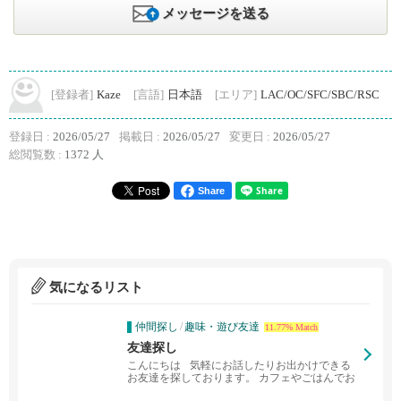
メッセージを送る
[登録者]
Kaze
[言語]
日本語
[エリア]
LAC/OC/SFC/SBC/RSC
登録日 :
2026/05/27
掲載日 :
2026/05/27
変更日 :
2026/05/27
総閲覧数 :
1372 人
Share
気になるリスト
仲間探し
/
趣味・遊び友達
11.77% Match
友達探し
こんにちは 気軽にお話したりお出かけできる
お友達を探しております。 カフェやごはんでお
話の時間を...