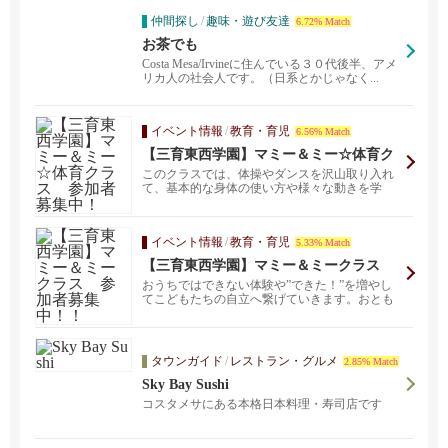
仲間探し
/
趣味・遊び友達
6.72% Match
お茶でも
Costa Mesa/Irvineに住んでいる３０代後半、アメ
リカ人の社会人です。（日系とかじゃなく...
イベント情報
/
教育・育児
6.56% Match
【三育東西学園】マミー＆ミー☆体育ク
ラス 参加者募集中！
このクラスでは、体操やダンスを沢山取り入れ
て、基本的な身体の使い方や様々な動きを学
び、更なる運動能力...
イベント情報
/
教育・育児
5.33% Match
【三育東西学園】マミー＆ミークラス
参加者募集中！！
おうちではできない体験や”できた！”を増やし
てこどもたちの自立へ繋げていきます。おとも
だちと一緒に思...
タウンガイド
/
レストラン・グルメ
2.85% Match
Sky Bay Sushi
コスタメサにある本格日本料理・寿司店です