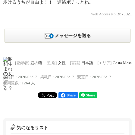
歩けるうちが自由よ！！ 連絡ポチっとね。
Web Access No.
3673021
メッセージを送る
[登録者]
庭の猫
[性別]
女性
[言語]
日本語
[エリア]
Costa Mesa
登録日 :
2026/06/17
掲載日 :
2026/06/17
変更日 :
2026/06/17
総閲覧数 :
1264 人
Share
気になるリスト