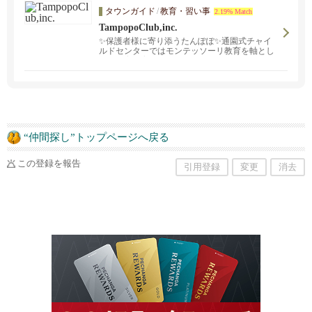
タウンガイド
/
教育・習い事
2.19% Match
TampopoClub,inc.
✨保護者様に寄り添うたんぽぽ✨通園式チャイ
ルドセンターではモンテッソーリ教育を軸とし
て、知育教育、日米の幼稚園を融合したカリキ
ュラムで、お子様一人一人の成長に寄り添う教
育を目指しています。オンラインクラスでは世
界中から、ご希望の曜日、時間に合わせて、日
本語学習強化、日本語による学習や習い事が1コ
マずつお選びいただくことが出来ます。また、
補習校のように通年式の充実したクラスもござ
います。
“仲間探し”トップページへ戻る
この登録を報告
引用登録
変更
消去