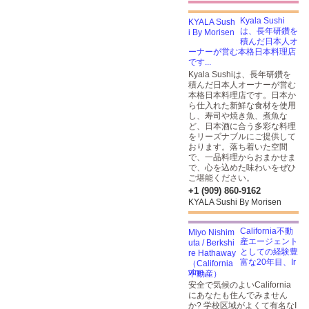
Kyala Sushi
は、長年研鑽を
積んだ日本人オ
ーナーが営む本格日本料理店
です...
Kyala Sushiは、長年研鑽を
積んだ日本人オーナーが営む
本格日本料理店です。日本か
ら仕入れた新鮮な食材を使用
し、寿司や焼き魚、煮魚な
ど、日本酒に合う多彩な料理
をリーズナブルにご提供して
おります。落ち着いた空間
で、一品料理からおまかせま
で、心を込めた味わいをぜひ
ご堪能ください。
+1 (909) 860-9162
KYALA Sushi By Morisen
California不動
産エージェント
としての経験豊
富な20年目、Ir
vine,...
安全で気候のよいCalifornia
にあなたも住んでみません
か? 学校区域がよくて有名なI