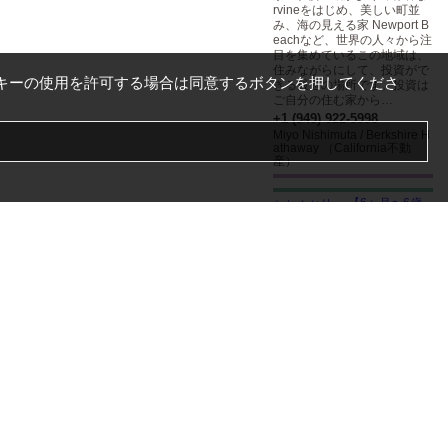
rvineをはじめ、美しい町並
み、海の見える家 Newport B
eachなど、世界の人々から注
目を集めているこの地域は、
住みながらにして、投資がで
キーの使用を許可する場合は同意するボタンを押してくださ
きる最適の場所です。投資は
ご自分の住む家から…
+1 (949) 922-5998
Miyo Nishimuta / Berkshire H
athaway （California不動
産）
【6ヶ月〜6歳
までの園児募集
中！】アーバイ
ンの日系幼稚園。男児6名・
女児6名の計...
🎈 園児募集中（6ヶ月〜6
歳） 🎈オレンジリーフは、定
員12名の少人数制だから、ひ
とりひとりを大切にできるア
ットホームなデイケアです🍊
✨笑顔があふれる、まるでお
うちのような安心空間で、0
歳から6歳までのお子さまを
お預かりしています😊🌱 バイ
リンガル × モンテッソーリ教
育で、お子さまの「個性」と
「好き！」をぐんぐん伸ばし