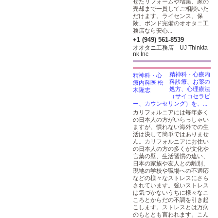
せたリフォームや増築、家の
売却まで一貫してご相談いた
だけます。ライセンス、保
険、ボンド完備のオオタニ工
務店なら安心...
+1 (949) 561-8539
オオタニ工務店 UJ Thinkta
nk Inc
精神科・心療内
科診療、お薬の
処方、心理療法
（サイコセラピ
ー、カウンセリング）を、...
カリフォルニアには毎年多く
の日本人の方がいらっしゃい
ますが、慣れない海外での生
活は決して簡単ではありませ
ん。カリフォルニアにお住い
の日本人の方の多くが文化や
言葉の壁、生活習慣の違い、
日本の家族や友人との離別、
現地の学校や職場への不適応
などの様々なストレスにさら
されています。強いストレス
は気づかないうちに様々なこ
ころとからだの不調を引き起
こします。ストレスとは万病
のもととも言われます。こん