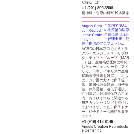
な症状はあ...
+1 (201) 809-3508
精神科・心療内科医 松木隆志
＂米国でNO.1
の生殖補助医療
企業に選ばれた
＂代理出産、配
偶子提供のプロフェッシ...
ACRCの日本窓口であるミラ
クル・エンジェルス・リプロ
ダクティブ・グループ（MAR
G）は、生殖補助医療に特化
したエージェンシーで、アメ
リカ、日本、イギリスの生殖
補助医療技術を研究し、おも
にアジア圏の方々に卵子提
供、米国代理母妊娠、卵子凍
結、体外受精、遺伝子選択、
性別決定、幹細胞保存のご案
内、およびそれらに関連する
無料カウンセリングを提供し
ております。また、卵子ドナ
ー・精子ドナーも随時募集中
です！
+1 (949) 418-8146
Angels Creation Reproductiv
e Center Inc