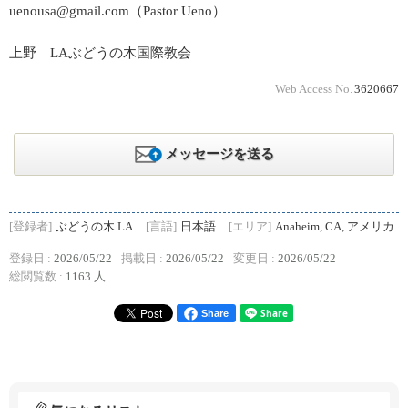
uenousa@gmail.com（Pastor Ueno）
上野 LAぶどうの木国際教会
Web Access No.
3620667
メッセージを送る
[登録者]
ぶどうの木 LA
[言語]
日本語
[エリア]
Anaheim, CA, アメリカ
登録日 :
2026/05/22
掲載日 :
2026/05/22
変更日 :
2026/05/22
総閲覧数 :
1163 人
Share