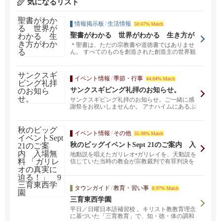
気になるリスト
情報掲示板
/
生活情報
50.67% Match
聖書がわかる 世界がわかる 生き方が
わかる
＊聖書は、ただの宗教書や道徳書ではありませ
ん。 すべてのものを創造された創造主の世界観
が書かれていま...
イベント情報
/
季節・行事
44.84% Match
サンクスギビング礼拝のお知らせ。
サンクスギビング礼拝のお知らせ。ご一緒に感
謝祭をお祝いしませんか。 アナハイムにあるぶ
どうの木国際...
イベント情報
/
その他
35.98% Match
秋のビッグイベントSept 21のご案内 入
場無料 「ガリレオの真実に迫る！」 9
地動説を唱えたガリレオ•ガリレイを、天動説を
月21日（日）午後2時
信じていた当時の教会が宗教裁判で有罪判決を
下しました。裁...
タウンガイド
/
教育・習い事
8.97% Match
三育東西学園
平日／日曜日本語補習校 。キリスト教教育理念
に基づいた「三育教育」で、知・徳・体の調和