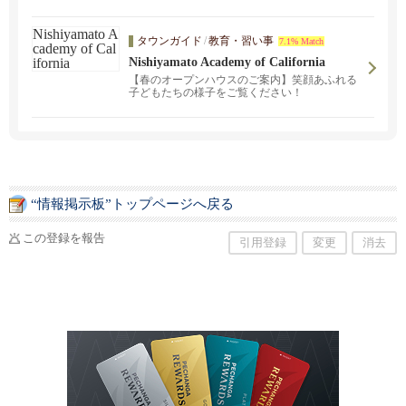
のとれた円満な人格の形成を目指す教育を行い
ます。編入生募集中！詳しくはお問い合わせく
ださい。
タウンガイド
/
教育・習い事
7.1% Match
Nishiyamato Academy of California
【春のオープンハウスのご案内】笑顔あふれる
子どもたちの様子をご覧ください！
“情報掲示板”トップページへ戻る
この登録を報告
引用登録
変更
消去