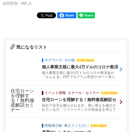
総閲覧数 :
995 人
Share
気になるリスト
ギグワーク
/
その他
13.09% Match
個人事業主様に最大4万ドルのコロナ救済
金が『もらえる』PPPプログラム申請サ
個人事業主様に最大4万ドルのコロナ救済金が
ポート承ります。 ※ 3月末が〆切です‼
『もらえる』PPPプログラム申請サポート承り
ます。 ※3月...
イベント情報
/
スクール・セミナー
9.22% Match
住宅ローンを理解する！無料徹底解説セ
ミナー
初めて住宅を購入される方、買い替えを検討さ
れている方、リファイナンスや現金化を考えて
いらっしゃる方、...
情報掲示板
/
教えてください
8.09% Match