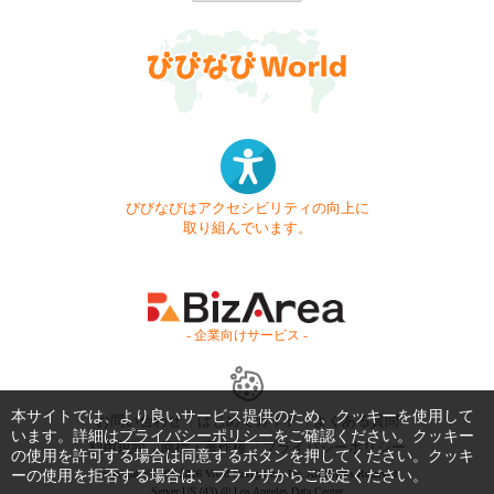
びびなびはアクセシビリティの向上に
取り組んでいます。
- 企業向けサービス -
本サイトでは、より良いサービス提供のため、クッキーを使用して
お問い合わせ
はじめてガイド
よくある質問
います。詳細は
プライバシーポリシー
をご確認ください。クッキー
利用規約
商標・著作権
プライバシーポリシー
の使用を許可する場合は同意するボタンを押してください。クッキ
ーの使用を拒否する場合は、ブラウザからご設定ください。
Copyright © 1999-2026 Vivid Navigation, Inc. All Rights Reserved.
Server US (43) @ Los Angeles Data Center