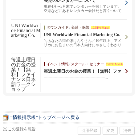
長期のレンタカーについて
現在4月〜5月末でレンタカーを探しています。
空港などにあるレンタカー会社だと高くついて
しまうのでお...
タウンガイド
/
金融・保険
10.51% Match
UNI Worldwide Financial Marketing Co.
＼あなたの街のほけんやさん／10年以上、アメ
リカにお住まいの日本人向けにやさしくわかり
やすく保険をご説明・ご紹介してきました。あ
なたのお金の健康診断を無料で実施していま
す！保険やお金のことなら何でもお気軽にご相
談ください。【生命保険・健康保険・リタイア
イベント情報
/
スクール・セミナー
7.62% Match
メントプラン・学資保険・メディケアなど】
毎週土曜日のお金の授業！【無料】ファ
イナンス日本語ワークショップ
--------------------------------------------------...
“情報掲示板”トップページへ戻る
この登録を報告
引用登録
変更
消去