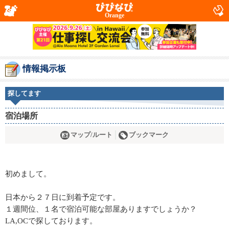
Orange
情報掲示板
探してます
宿泊場所
マップ/ルート
ブックマーク
初めまして。
日本から２７日に到着予定です。
１週間位、１名で宿泊可能な部屋ありますでしょうか？
LA,OCで探しております。