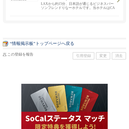
LAXから約15分、日本語が通じるビジネスパー
ソンフレンドりなーホテルです。当ホテルはCA
政府より、清潔で安全なホテルであると認定さ
れています。ビジネスパーソンフレンドリーを
コンセプトにお客様に快適なご滞在をご提供で
きる様、 日々営業をしております。LAへのご出
張やご赴任時にはぜひ当ホテルをご利用くださ
い。
“情報掲示板”トップページへ戻る
この登録を報告
引用登録
変更
消去