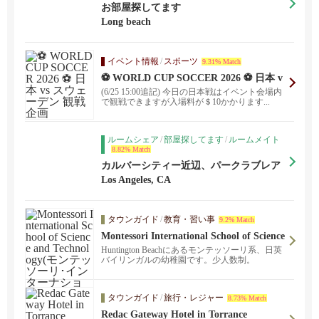
お部屋探してます
Long beach
イベント情報
/
スポーツ
9.31% Match
⚽ WORLD CUP SOCCER 2026 ⚽ 日本 v
s スウェーデン 観戦企画
(6/25 15:00追記) 今日の日本戦はイベント会場内
で観戦できますが入場料が＄10かかります...
ルームシェア
/
部屋探してます
/
ルームメイト
8.82% Match
カルバーシティー近辺、パークラブレア
近辺で8月頃から入居できるお部屋を探し
Los Angeles, CA
ています！
タウンガイド
/
教育・習い事
9.2% Match
Montessori International School of Science
and Technology(モンテッソーリ･インタ
Huntington Beachにあるモンテッソーリ系、日英
ーナショナル･スクール･オブ･サイエンス
バイリンガルの幼稚園です。少人数制。
＆テクノロジー）
タウンガイド
/
旅行・レジャー
8.73% Match
Redac Gateway Hotel in Torrance