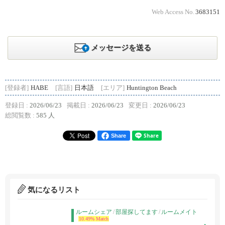
Web Access No.
3683151
メッセージを送る
[登録者]
HABE
[言語]
日本語
[エリア]
Huntington Beach
登録日 :
2026/06/23
掲載日 :
2026/06/23
変更日 :
2026/06/23
総閲覧数 :
585 人
Share
気になるリスト
ルームシェア
/
部屋探してます
/
ルームメイト
10.49% Match