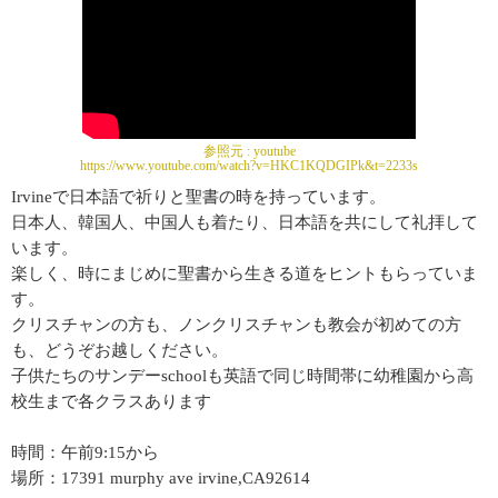
参照元 :
youtube
https://www.youtube.com/watch?v=HKC1KQDGIPk&t=2233s
Irvineで日本語で祈りと聖書の時を持っています。
日本人、韓国人、中国人も着たり、日本語を共にして礼拝して
います。
楽しく、時にまじめに聖書から生きる道をヒントもらっていま
す。
クリスチャンの方も、ノンクリスチャンも教会が初めての方
も、どうぞお越しください。
子供たちのサンデーschoolも英語で同じ時間帯に幼稚園から高
校生まで各クラスあります
時間：午前9:15から
場所：17391 murphy ave irvine,CA92614