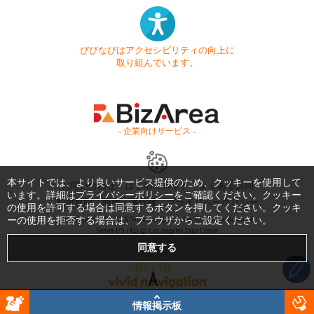
びびなびはアクセシビリティの向上に
取り組んでいます。
- 企業向けサービス -
本サイトでは、より良いサービス提供のため、クッキーを使用して
お問い合わせ
はじめてガイド
よくある質問
います。詳細は
プライバシーポリシー
をご確認ください。クッキー
利用規約
商標・著作権
プライバシーポリシー
の使用を許可する場合は同意するボタンを押してください。クッキ
ーの使用を拒否する場合は、ブラウザからご設定ください。
Copyright © 1999-2026 Vivid Navigation, Inc. All Rights Reserved.
Server US (42) @ Los Angeles Data Center
情報掲示板