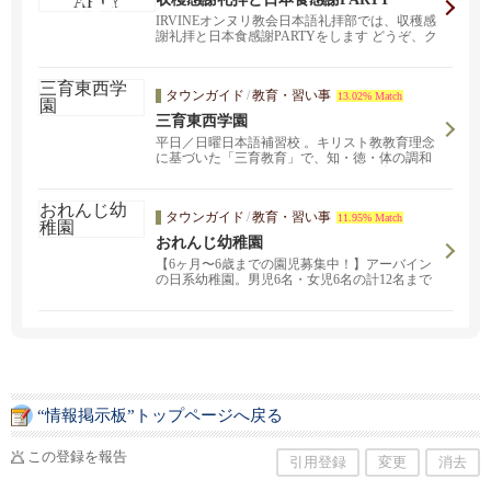
IRVINEオンヌリ教会日本語礼拝部では、収穫感
謝礼拝と日本食感謝PARTYをします どうぞ、ク
リス...
タウンガイド
/
教育・習い事
13.02% Match
三育東西学園
平日／日曜日本語補習校 。キリスト教教育理念
に基づいた「三育教育」で、知・徳・体の調和
のとれた円満な人格の形成を目指す教育を行い
ます。編入生募集中！詳しくはお問い合わせく
ださい。
タウンガイド
/
教育・習い事
11.95% Match
おれんじ幼稚園
【6ヶ月〜6歳までの園児募集中！】アーバイン
の日系幼稚園。男児6名・女児6名の計12名まで
の少人数制です。心を込めて一人一人の個性を
伸ばすモンテッソーリを取り入れた教育方針。
日英バイリンガルを育てよう！ お問い合わせは
orangeleafcare@gmail.comまで。
“情報掲示板”トップページへ戻る
この登録を報告
引用登録
変更
消去