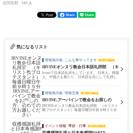
総閲覧数 :
545 人
Share
気になるリスト
情報掲示板
/
こんな事やってます
69.8% Match
IRVINEオンヌリ教会日本語礼拝部 （キ
リスト教プロテスタント）毎週日曜日午
Irvineで日本語礼拝をしています。 日本人、韓国
前９時１５分から聖書の学びをしていま
人、中国人も着たり、日本語を共にして礼拝し
す
ていま...
情報掲示板
/
情報交換
62.18% Match
IRVINE,アーバインで教会をお探しの
方、初めての方お越しください
IRVINEオンヌリ教会日本語礼拝部 （キリスト
教プロテスタント）毎週日曜日午前９時１５分
から礼拝を...
イベント情報
/
季節・行事
45.05% Match
収穫感謝礼拝と日本食感謝PARTY