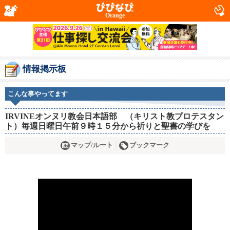
Orange
情報掲示板
こんな事やってます
IRVINEオンヌリ教会日本語部 （キリスト教プロテスタン
ト）毎週日曜日午前９時１５分から祈りと聖書の学びを
マップ/ルート
ブックマーク