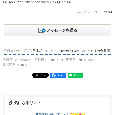
14848 Greenleaf St,Sherman Oaks,Ca 91403
Web Access No.
3629241
メッセージを送る
[登録者]
67
[言語]
日本語
[エリア]
Sherman Oaks, CA, アメリカ合衆国
登録日 :
2026/05/28
掲載日 :
2026/05/28
変更日 :
2026/05/28
総閲覧数 :
986 人
Share
気になるリスト
情報掲示板
/
お知らせ
83.71% Match