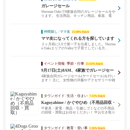
ガレージセール
Sherman Oaksで8家族合同のガレージセールをや
ります。 生活用品、キッチン用品、食器、電
化...
仲間探し
/
ママ友
22.08% Match
ママ友になってくれる方を探しています
２ヶ月前にLAで第一子を出産しました。Sherma
n OaksエリアのValleyで子育てしている方...
イベント情報
/
季節・行事
21.02% Match
9月17日(土)8AM、4家族でガレージセー
ルを行います！
4家族合同ガレージセール(ヤードセール)を行い
ます！ 主に、女性物の洋服やアクセサリーや雑
貨など、...
タウンガイド
/
生活・住まい
7.52% Match
Kaguyahime / かぐやひめ（不用品回収・
買取）
💛家具・家電・廃品・引越しゴミなどの不用品
の回収・買取はお任せください！ 💚お引き取り
等の日時はご予約制となりますので、まずお気
軽にお問い合わせください。😊ご予約時「びび
なびで見た」とお伝えください！🌸 Text ＆ TEL:
タウンガイド
/
教育・習い事
5.36% Match
(424)201-9975