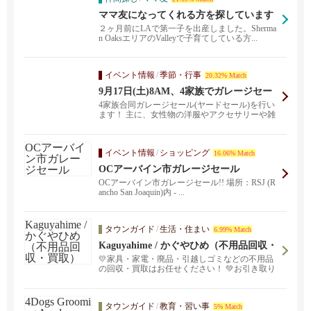
ママ友になってくれる方を探しています
２ヶ月前にLAで第一子を出産しました。Sherma
n OaksエリアのValleyで子育てしている方...
イベント情報
/
季節・行事
20.32% Match
9月17日(土)8AM、4家族でガレージセー
ルを行います！
4家族合同ガレージセール(ヤードセール)を行い
ます！ 主に、女性物の洋服やアクセサリーや雑
貨など、...
イベント情報
/
ショッピング
16.06% Match
OCアーバイン市ガレージセール
OCアーバイン市ガレージセール!! 場所：RSJ (R
ancho San Joaquin)内 - ...
タウンガイド
/
生活・住まい
6.99% Match
Kaguyahime / かぐやひめ（不用品回収・
買取）
💛家具・家電・廃品・引越しゴミなどの不用品
の回収・買取はお任せください！ 💚お引き取り
等の日時はご予約制となりますので、まずお気
軽にお問い合わせください。😊ご予約時「びび
なびで見た」とお伝えください！🌸 Text ＆ TEL:
タウンガイド
/
教育・習い事
5% Match
(424)201-9975