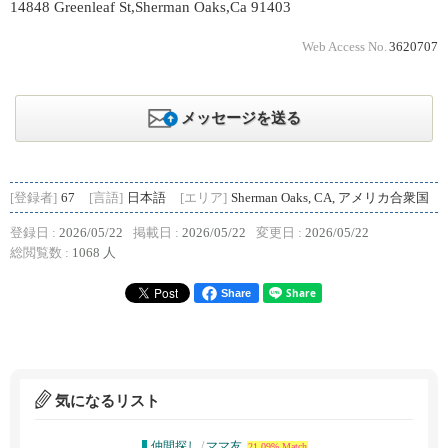
14848 Greenleaf St,Sherman Oaks,Ca 91403
Web Access No.
3620707
メッセージを送る
[登録者]
67
[言語]
日本語
[エリア]
Sherman Oaks, CA, アメリカ合衆国
登録日 :
2026/05/22
掲載日 :
2026/05/22
変更日 :
2026/05/22
総閲覧数 :
1068 人
Share
気になるリスト
仲間探し
/
ママ友
21.09% Match