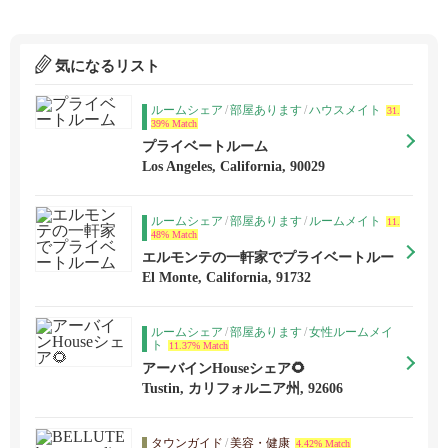
気になるリスト
ルームシェア
/
部屋あります
/
ハウスメイト
31.
39% Match
プライベートルーム
Los Angeles, California, 90029
ルームシェア
/
部屋あります
/
ルームメイト
11.
48% Match
エルモンテの一軒家でプライベートルー
ム
El Monte, California, 91732
ルームシェア
/
部屋あります
/
女性ルームメイ
ト
11.37% Match
アーバインHouseシェア🌻
Tustin, カリフォルニア州, 92606
タウンガイド
/
美容・健康
4.42% Match