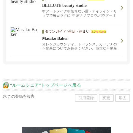
BELLUTE beauty studio
🩵アートメイク🩷落ちない眉・アイライン・リ
ップで毎日ラクに 💛 眉ナノブロウ/パウダーオ
ンブレ/マイクロ/メンズ眉💚リップ/アイライン
はナチュラルからゴージャスまで 💜年間1000件
以上の無痛3Dアートメイク💗土日もオープン！
タウンガイド
/
生活・住まい
3.2% Match
Masako Baker
オレンジカウンティ、トーランス、ガーデナの
不動産についてお任せください。巨大な不動産
ネットワークを持つブローカーエージ、コール
ドウェルバンカーのアーバインオフィスを拠点
に、 不動産売買、取引のお手伝いをしておりま
す。 私は、日本で長年育った身として、日本人
のみなさまとのご縁をとても大事にしておりま
す。 不動産または、関連の情報、サービスにつ
いても何かお手伝いができることがあればと思
いますので、 気軽にご連絡ください。
“ルームシェア”トップページへ戻る
この登録を報告
引用登録
変更
消去