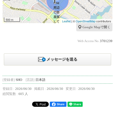
500 m
Leaflet
| ©
OpenStreetMap
contributors
Google Mapで開く
Web Access No.
3701239
メッセージを送る
[登録者]
SHO
[言語]
日本語
登録日 :
2026/06/30
掲載日 :
2026/06/30
変更日 :
2026/06/30
総閲覧数 :
605 人
Share