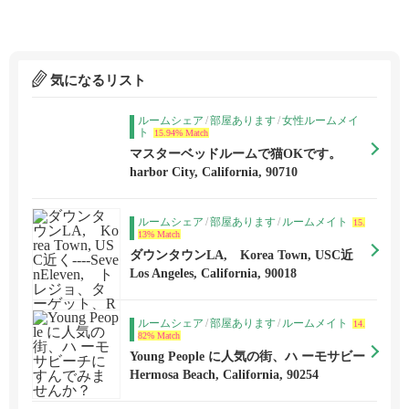
気になるリスト
ルームシェア
/
部屋あります
/
女性ルームメイ
ト
15.94% Match
マスターベッドルームで猫OKです。
harbor City, California, 90710
ルームシェア
/
部屋あります
/
ルームメイト
15.
13% Match
ダウンタウンLA, Korea Town, USC近
く----SevenEleven, トレジョ、ターゲッ
Los Angeles, California, 90018
ト、Ralphs, スタバ 徒歩１５分以内
ルームシェア
/
部屋あります
/
ルームメイト
14.
82% Match
Young People に人気の街、ハ ーモサビー
チにすんでみませんか？
Hermosa Beach, California, 90254