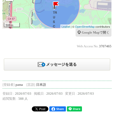
500 m
Leaflet
| ©
OpenStreetMap
contributors
Google Mapで開く
Web Access No.
3707465
メッセージを送る
[登録者]
pama
[言語]
日本語
登録日 :
2026/07/03
掲載日 :
2026/07/03
変更日 :
2026/07/03
総閲覧数 :
588 人
Share