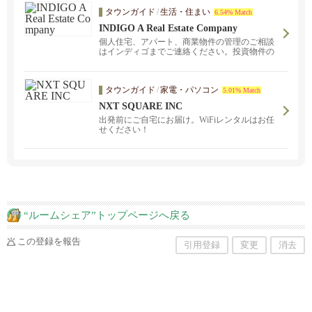
タウンガイド
/
生活・住まい
6.54% Match
INDIGO A Real Estate Company
個人住宅、アパート、商業物件の管理のご相談
はインディゴまでご連絡ください。投資物件の
ご購入後の管理はロサンゼルスで長い不動産管
理の経験を持つインディゴ・チームにお任せい
ただけます。
タウンガイド
/
家電・パソコン
5.01% Match
NXT SQUARE INC
出発前にご自宅にお届け。WiFiレンタルはお任
せください！
“ルームシェア”トップページへ戻る
この登録を報告
引用登録
変更
消去