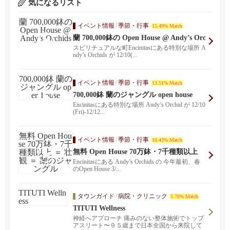
気になるリスト
イベント情報
/
季節・行事
15.49% Match
蘭 700,000鉢の Open House @ Andy’s Orc
hids
スピリチュアルな町Encinitasにある特別な場所 A
ndy’s Orchids が 12/10(...
イベント情報
/
季節・行事
13.51% Match
700,000鉢 蘭のジャングル open house
Encinitasにある特別な場所 Andy’s Orchid が 12/10
(Fri)-12/12...
イベント情報
/
季節・行事
10.43% Match
無料 Open House 70万鉢・7千種類以上
＝ 壮観 ＝ 蘭のジャングル
Encinitasにある Andy’s Orchids の 今年最初、春
のOpen House 3/...
タウンガイド
/
病院・クリニック
5.76% Match
TITUTI Wellness
神経へアプローチ 痛みのない整体施術でトップ
アスリート〜９５歳まで日本全国から来院して