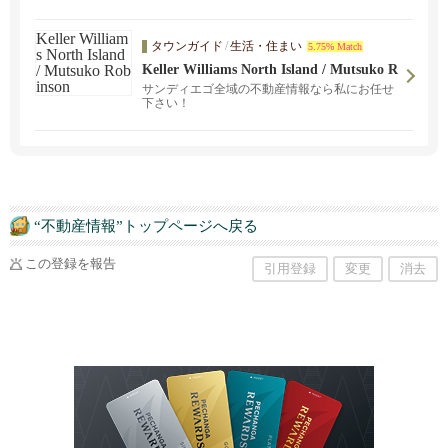
いただいた技術
タウンガイド
/
生活・住まい
5.75% Match
Keller Williams North Island / Mutsuko R
obinson
サンディエゴ全域の不動産情報なら私にお任せ
下さい！
“不動産情報”トップページへ戻る
この登録を報告
引用登録
変更
消去