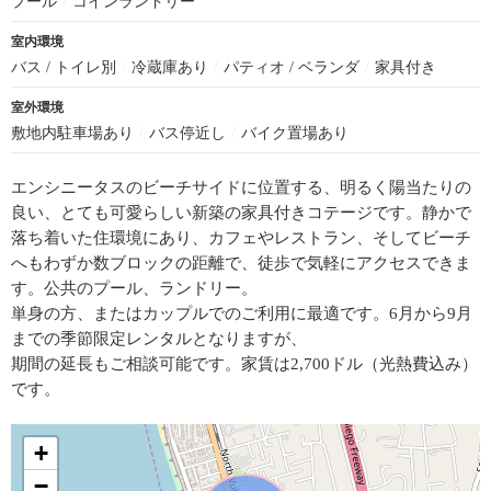
プール
/
コインランドリー
室内環境
バス / トイレ別
/
冷蔵庫あり
/
パティオ / ベランダ
/
家具付き
室外環境
敷地内駐車場あり
/
バス停近し
/
バイク置場あり
エンシニータスのビーチサイドに位置する、明るく陽当たりの
良い、とても可愛らしい新築の家具付きコテージです。静かで
落ち着いた住環境にあり、カフェやレストラン、そしてビーチ
へもわずか数ブロックの距離で、徒歩で気軽にアクセスできま
す。公共のプール、ランドリー。
単身の方、またはカップルでのご利用に最適です。6月から9月
までの季節限定レンタルとなりますが、
期間の延長もご相談可能です。家賃は2,700ドル（光熱費込み）
です。
+
−