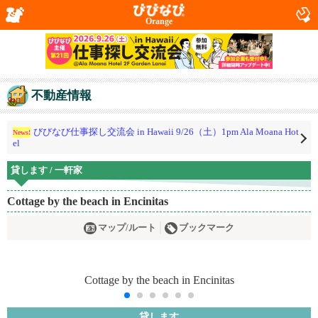
Orange
不動産情報
びびなび仕事探し交流会 in Hawaii 9/26（土）1pm Ala Moana Hot
News!
el
貸します / 一軒家
Cottage by the beach in Encinitas
マップ/ルート
ブックマーク
貸します