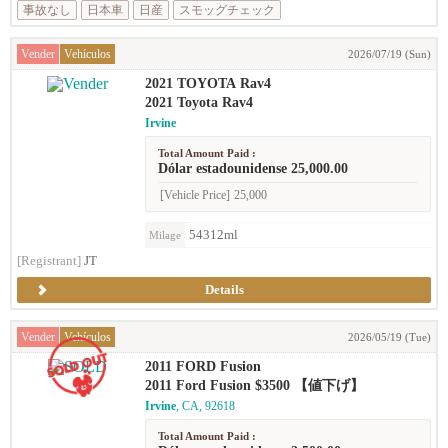
事故なし
日本車
日産
スモッグチェック
Vender
Vehículos
2026/07/19 (Sun)
2021 TOYOTA Rav4
2021 Toyota Rav4
Irvine
Total Amount Paid :
Dólar estadounidense 25,000.00
[Vehicle Price]
25,000
54312ml
Milage
[Registrant]
JT
Details
Vender
Vehículos
2026/05/19 (Tue)
2011 FORD Fusion
2011 Ford Fusion $3500 【値下げ】
Irvine
, CA, 92618
Total Amount Paid :