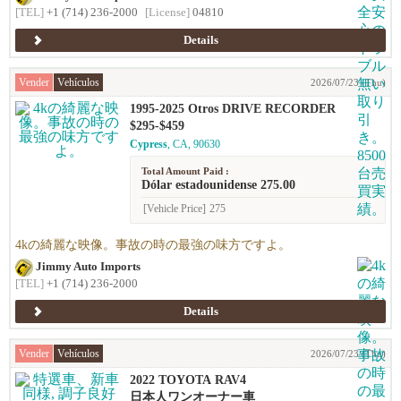
[TEL]
+1 (714) 236-2000
[License]
04810
Details
Vender
Vehículos
2026/07/23 (Thu)
1995-2025 Otros DRIVE RECORDER
$295-$459
Cypress
, CA, 90630
Total Amount Paid :
Dólar estadounidense 275.00
[Vehicle Price]
275
4kの綺麗な映像。事故の時の最強の味方ですよ。
Jimmy Auto Imports
[TEL]
+1 (714) 236-2000
Details
Vender
Vehículos
2026/07/23 (Thu)
2022 TOYOTA RAV4
日本人ワンオーナー車