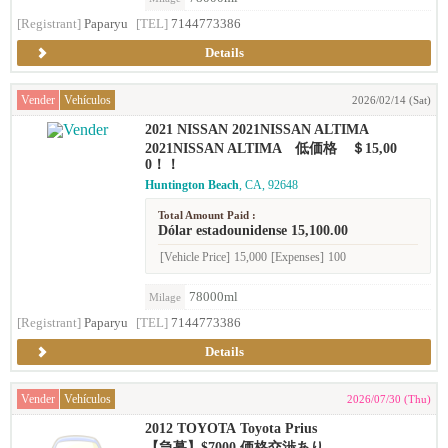
[Registrant]
Paparyu
[TEL]
7144773386
Details
Vender
Vehículos
2026/02/14 (Sat)
2021 NISSAN 2021NISSAN ALTIMA
2021NISSAN ALTIMA 低価格 ＄15,00
0！！
Huntington Beach
, CA, 92648
Total Amount Paid :
Dólar estadounidense 15,100.00
[Vehicle Price]
15,000
[Expenses]
100
78000ml
Milage
[Registrant]
Paparyu
[TEL]
7144773386
Details
Vender
Vehículos
2026/07/30 (Thu)
2012 TOYOTA Toyota Prius
【急募】$7000 価格交渉あり