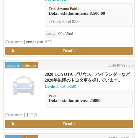
Total Amount Paid :
Dólar estadounidense 8,500.00
[Vehicle Price]
8500
90435ml
Milage
[Registrant]
yunghyun1999
Details
Comprar
Vehículos
2026/05/22 (Fri)
2020 TOYOTA プリウス、ハイランダーなど
2020年以降のトヨタ車を探しています。
Gardena
, CA, 90501
Price :
Dólar estadounidense 25000
[Registrant]
トヨタ
Details