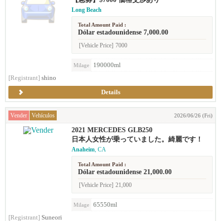
Long Beach
Total Amount Paid :
Dólar estadounidense 7,000.00
[Vehicle Price]
7000
190000ml
Milage
[Registrant]
shino
Details
Vender
Vehículos
2026/06/26 (Fri)
2021 MERCEDES GLB250
日本人女性が乗っていました。綺麗です！
Anaheim
, CA
Total Amount Paid :
Dólar estadounidense 21,000.00
[Vehicle Price]
21,000
65550ml
Milage
[Registrant]
Suneori