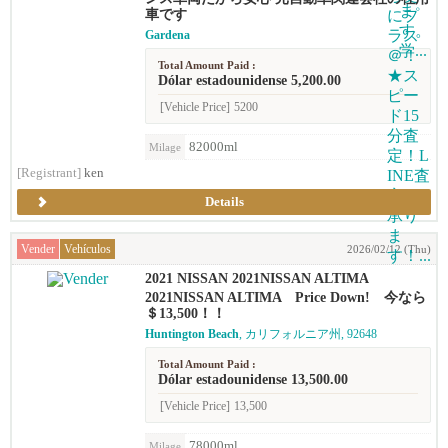
車です
Gardena
Total Amount Paid :
Dólar estadounidense 5,200.00
[Vehicle Price]
5200
82000ml
Milage
[Registrant]
ken
Details
Vender
Vehículos
2026/02/12 (Thu)
2021 NISSAN 2021NISSAN ALTIMA
2021NISSAN ALTIMA Price Down! 今なら
＄13,500！！
Huntington Beach
, カリフォルニア州, 92648
Total Amount Paid :
Dólar estadounidense 13,500.00
[Vehicle Price]
13,500
78000ml
Milage