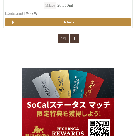
28,500ml
Milage
[Registrant]
さっち
Details
1/1
1