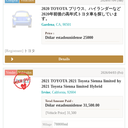
Comprar
Vehículos
2026/07/04 (Sat)
2020 TOYOTA プリウス、ハイランダーなど
2020年前後の高年式トヨタ車を探していま
す。
Gardena
, CA, 90501
Price :
Dólar estadounidense 25000
[Registrant]
トヨタ
Details
Vender
Vehículos
2026/04/03 (Fri)
2021 TOYOTA 2021 Toyota Sienna limited hy
brid
2021 Toyota Sienna limited Hybrid
Irvine
, California, 92604
Total Amount Paid :
Dólar estadounidense 31,500.00
[Vehicle Price]
31,500
78800ml
Milage