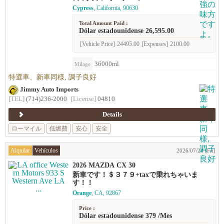
Cypress
, California, 90630
Total Amount Paid :
Dólar estadounidense 26,595.00
[Vehicle Price]
24495.00
[Expenses]
2100.00
36000ml
Milage
特選車、新車同様, 調子良好
Jimmy Auto Imports
[TEL]
(714)236-2000
[License]
04810
Details
ローマイル
低燃費
安心
安全
Alquilar
Vehículos
2026/07/24 (Fri)
2026 MAZDA CX 30
新車です！＄３７９+taxで乗れちゃいま
す！！
Orange
, CA, 92867
Price :
Dólar estadounidense 379 /Mes