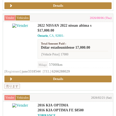
Details
Vender
Vehículos
2026/08/06 (Thu)
2022 NISSAN 2022 nissan altima s
$17,000.00
Ontario
, CA, 92801-
Total Amount Paid :
Dólar estadounidense 17,000.00
[Vehicle Price]
17000
57000km
Milage
[Registrant]
june3318544
[TEL]
6266288029
Details
売ります
Vender
Vehículos
2026/02/21 (Sat)
2016 KIA OPTIMA
2016 KIA OPTIMA FE $8500
TORRANCE