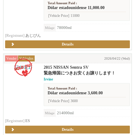
Total Amount Paid :
Dólar estadounidense 11,000.00
[Vehicle Price]
11000
78000ml
Milage
[Registrant]
あじぴん
Details
Vender
Vehículos
2026/04/22 (Wed)
2015 NISSAN Sentra SV
緊急帰国につきお安くお譲りします！
Irvine
Total Amount Paid :
Dólar estadounidense 3,600.00
[Vehicle Price]
3600
214000ml
Milage
[Registrant]
ES
Details