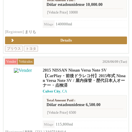
Total Amount Paid :
Dólar estadounidense 10,000.00
[Vehicle Price]
10000
140000ml
Milage
[Registrant]
まりも
Details
プリウス
トヨタ
Vender
Vehículos
2026/06/09 (Tue)
2015 NISSAN Nissan Versa Note SV
【CarPlay・前後ドラレコ付】2015年式 Nissa
n Versa Note SV / 屋内保管・歴代日本人オー
ナー・点検済
Culver City
, CA
Total Amount Paid :
Dólar estadounidense 6,500.00
[Vehicle Price]
6500
115,800ml
Milage