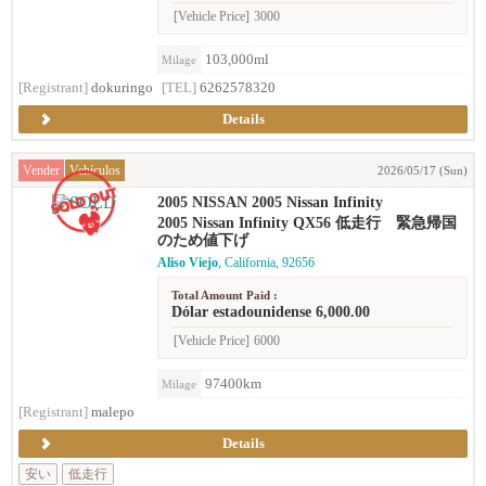
[Vehicle Price]
3000
103,000ml
Milage
[Registrant]
dokuringo
[TEL]
6262578320
Details
Vender
Vehículos
2026/05/17 (Sun)
2005 NISSAN 2005 Nissan Infinity
2005 Nissan Infinity QX56 低走行 緊急帰国
のため値下げ
Aliso Viejo
, California, 92656
Total Amount Paid :
Dólar estadounidense 6,000.00
[Vehicle Price]
6000
97400km
Milage
[Registrant]
malepo
Details
安い
低走行