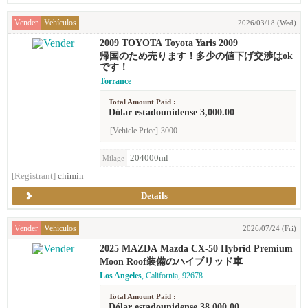
Vender
Vehículos
2026/03/18 (Wed)
2009 TOYOTA Toyota Yaris 2009
帰国のため売ります！多少の値下げ交渉はok
です！
Torrance
Total Amount Paid :
Dólar estadounidense 3,000.00
[Vehicle Price]
3000
204000ml
Milage
[Registrant]
chimin
Details
Vender
Vehículos
2026/07/24 (Fri)
2025 MAZDA Mazda CX-50 Hybrid Premium
Moon Roof装備のハイブリッド車
Los Angeles
, California, 92678
Total Amount Paid :
Dólar estadounidense 38,000.00