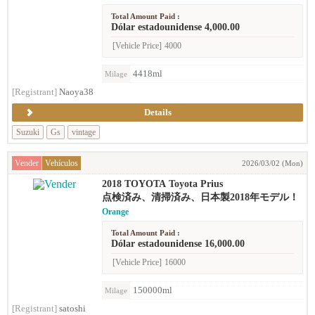
Total Amount Paid :
Dólar estadounidense 4,000.00
[Vehicle Price]
4000
4418ml
Milage
[Registrant]
Naoya38
Details
Suzuki
Gs
vintage
Vender
Vehículos
2026/03/02 (Mon)
2018 TOYOTA Toyota Prius
点検済み、清掃済み、日本製2018年モデル！
Orange
Total Amount Paid :
Dólar estadounidense 16,000.00
[Vehicle Price]
16000
150000ml
Milage
[Registrant]
satoshi