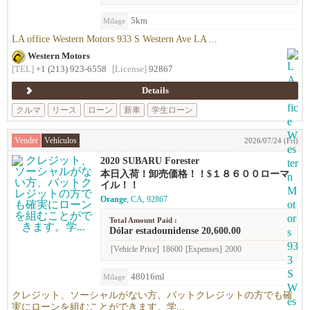
5km
Milage
LA office Western Motors 933 S Western Ave LA ...
Western Motors
[TEL]
+1 (213) 923-6558
[License]
92867
Details
クルマ
リース
ローン
新車
学生ローン
Vender
Vehículos
2026/07/24 (Fri)
2020 SUBARU Forester
本日入荷！卸売価格！！$１８６００ローマ
イル！！
Orange
, CA, 92867
Total Amount Paid :
Dólar estadounidense 20,600.00
[Vehicle Price]
18600
[Expenses]
2000
48016ml
Milage
クレジット、ソーシャルがない方、バットクレジットの方でも確
実にローンを組むことができます。学...