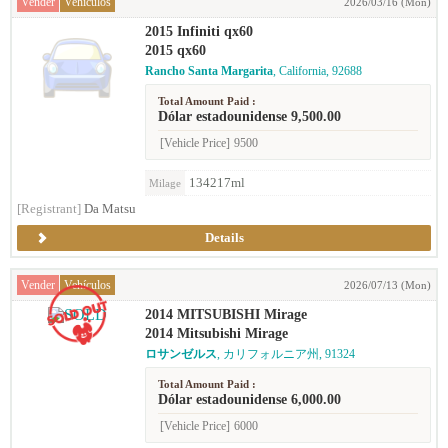
Vender
Vehículos
2026/03/16 (Mon)
2015 Infiniti qx60
2015 qx60
Rancho Santa Margarita
, California, 92688
Total Amount Paid :
Dólar estadounidense 9,500.00
[Vehicle Price]
9500
134217ml
Milage
[Registrant]
Da Matsu
Details
Vender
Vehículos
2026/07/13 (Mon)
2014 MITSUBISHI Mirage
2014 Mitsubishi Mirage
ロサンゼルス
, カリフォルニア州, 91324
Total Amount Paid :
Dólar estadounidense 6,000.00
[Vehicle Price]
6000