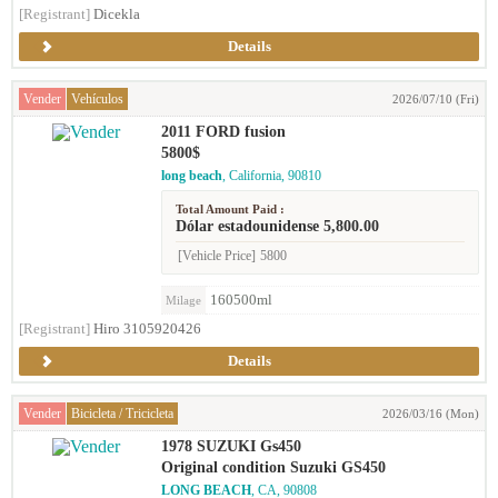
[Registrant]
Dicekla
Details
Vender
Vehículos
2026/07/10 (Fri)
2011 FORD fusion
5800$
long beach
, California, 90810
Total Amount Paid :
Dólar estadounidense 5,800.00
[Vehicle Price]
5800
160500ml
Milage
[Registrant]
Hiro 3105920426
Details
Vender
Bicicleta / Tricicleta
2026/03/16 (Mon)
1978 SUZUKI Gs450
Original condition Suzuki GS450
LONG BEACH
, CA, 90808