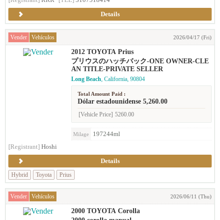
[Registrant]
RRR
[TEL]
3107518414
Details
Vender
Vehículos
2026/04/17 (Fri)
2012 TOYOTA Prius
プリウスのハッチバック-ONE OWNER-CLE
AN TITLE-PRIVATE SELLER
Long Beach
, California, 90804
Total Amount Paid :
Dólar estadounidense 5,260.00
[Vehicle Price]
5260.00
197244ml
Milage
[Registrant]
Hoshi
Details
Hybrid
Toyota
Prius
Vender
Vehículos
2026/06/11 (Thu)
2000 TOYOTA Corolla