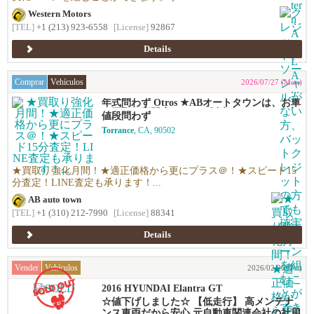
Western Motors
[TEL]
+1 (213) 923-6558
[License]
92867
Details
Comprar
Vehículos
2026/07/27 (Mon)
年式問わず Otros ★ABオートタウンは、お車
の買取り専門店です！★販売力があるから高
値段問わず
く買える！シンプルで高い！独自の相場で高
Torrance
, CA, 90502
価買い取りします！★優しい査定で’納得の価
格！高価買い取りします！★年末ご売却予定
の無料査定を実施中！年末の売却予定の方も
早期査定は更にお得！★日本車、アメ車、欧
★買取り強化月間！★適正価格から更にプラス＠！★スピード15
州車なんでも買います！
分査定！LINE査定も承ります！...
AB auto town
[TEL]
+1 (310) 212-7990
[License]
88341
Details
Vender
Vehículos
2026/02/20 (Fri)
2016 HYUNDAI Elantra GT
☆値下げしました☆ 【低走行】 高メンテナ
ンス車両だから安心 元自動車関連会社の社用