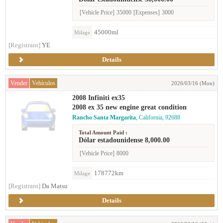
[Vehicle Price]
35000
[Expenses]
3000
45000ml
Milage
[Registrant]
YE
Details
Vender
Vehículos
2026/03/16 (Mon)
2008 Infiniti ex35
2008 ex 35 new engine great condition
Rancho Santa Margarita
, California, 92688
Total Amount Paid :
Dólar estadounidense 8,000.00
[Vehicle Price]
8000
178772km
Milage
[Registrant]
Da Matsu
Details