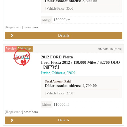
Dólar estadounidense 3,500.00
[Vehicle Price]
3500
150000km
Milage
[Registrant]
cawahara
Details
Vender
Vehículos
2026/05/18 (Mon)
2012 FORD Fiesta
Ford Fiesta 2012 / 110,000 Miles / $2700 ODO
【値下げ】
Irvine
, California, 92620
Total Amount Paid :
Dólar estadounidense 2,700.00
[Vehicle Price]
2700
110000ml
Milage
[Registrant]
cawahara
Details