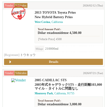
Vender
Vehículos
2026/02/12 (Thu)
2013 TOYOTA Toyota Prius
New Hybrid Battery Prius
West Covina
, California
Total Amount Paid :
Dólar estadounidense 4,500.00
[Vehicle Price]
4500
210000ml
Milage
[Registrant]
トウキョウ
Details
Vender
Vehículos
2026/07/21 (Tue)
2005 CADILLAC STS
2005年式キャデラックSTS – 走行距離103,000
マイル – タイトルに問題なし
Monterey Park
, California, 91755
Total Amount Paid :
Dólar estadounidense 3,000.00