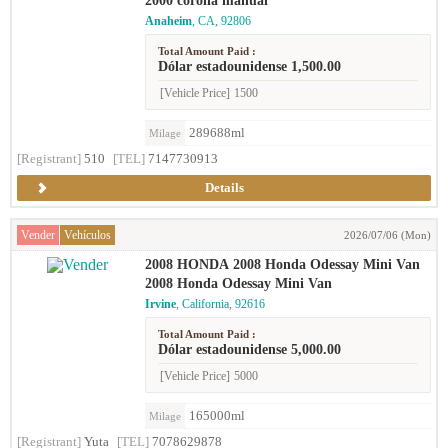
2000 corolla manual
Anaheim
, CA, 92806
Total Amount Paid :
Dólar estadounidense 1,500.00
[Vehicle Price]
1500
289688ml
Milage
[Registrant]
510
[TEL]
7147730913
Details
Vender
Vehículos
2026/07/06 (Mon)
2008 HONDA 2008 Honda Odessay Mini Van
2008 Honda Odessay Mini Van
Irvine
, California, 92616
Total Amount Paid :
Dólar estadounidense 5,000.00
[Vehicle Price]
5000
165000ml
Milage
[Registrant]
Yuta
[TEL]
7078629878