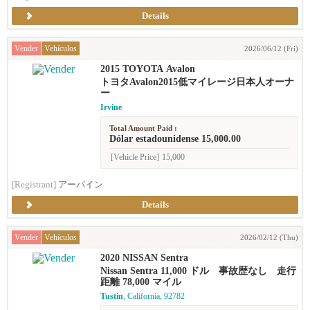
Details
Vender
Vehículos
2026/06/12 (Fri)
2015 TOYOTA Avalon
トヨタAvalon2015低マイレージ日本人オーナ
ー
Irvine
Total Amount Paid :
Dólar estadounidense 15,000.00
[Vehicle Price]
15,000
[Registrant]
アーバイン
Details
Vender
Vehículos
2026/02/12 (Thu)
2020 NISSAN Sentra
Nissan Sentra 11,000 ドル 事故歴なし 走行
距離 78,000 マイル
Tustin
, California, 92782