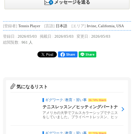
メッセージを送る
[登録者]
Tennis Player
[言語]
日本語
[エリア]
Irvine, California, USA
登録日 :
2026/05/03
掲載日 :
2026/05/03
変更日 :
2026/05/03
総閲覧数 :
961 人
Share
気になるリスト
ギグワーク
/
教育・習い事
36.74% Match
テニスレッスン／ヒッティングパートナ
ー
アメリカの大学でフルスカラーシップでテニス
をしていました。プライベートレッスン、ヒッ
ティングパートナ...
ギグワーク
/
教育・習い事
32.71% Match