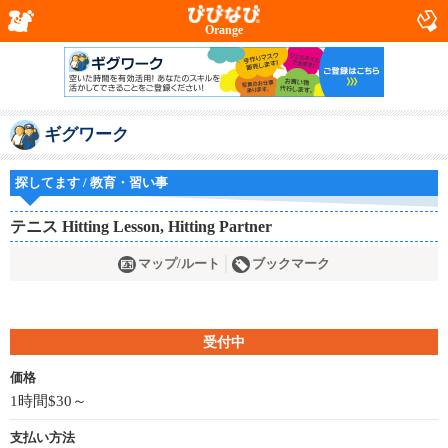
Orange
ギグワーク
探してます / 教育・習い事
テニス Hitting Lesson, Hitting Partner
マップ/ルート
ブックマーク
受付中
価格
1時間$30～
支払い方法