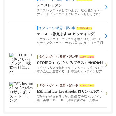
テニスレッスン
テニスレッスンをしています。 初心者からトー
ナメントプレーヤーまでレッスンもしくはヒッ
ティングできま...
ギグワーク
/
教育・習い事
25.83% Match
テニス (教えます or ヒッティング)
サウスベイエリアでテニスを教わりたい方、ヒ
ッティングパートナーをお探しの方！ 《自己紹
介》 30代...
タウンガイド
/
教育・習い事
9.98% Match
OTOIRO＋（おといろプラス）/株式会社
エルパ
＜今なら入会金無料！キャンペーン実施中♪＞日
本の会社が運営する【日本語のオンラインピア
ノレッスン】🎼初回体験レッスン無料🎼ぜひHP
よりお申込みください♪
タウンガイド
/
教育・習い事
8.09% Match
ESL Institute Los Angeles ロサンゼルス・
トーランス
新学年が始まる前に学力Up!! 英会話・スペイン
語・英検・iBT TOEFL資格試験対策・受験英
語・現地校&日本語学校の宿題サポート等々、
日本から駐在員としていらしているご家族も含
め、一人一人の生徒の学習レベルに合わせ、対
面レッスンもオンラインレッスンも提供してい