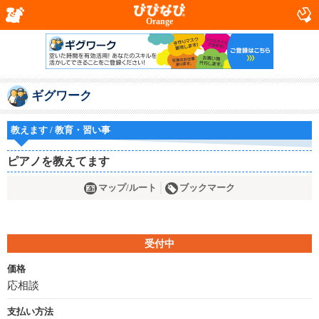
Orange
ギグワーク
教えます / 教育・習い事
ピアノを教えてます
マップ/ルート
ブックマーク
受付中
価格
応相談
支払い方法