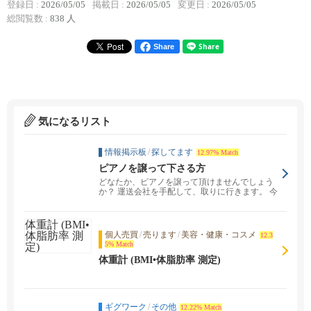
登録日 :
2026/05/05
掲載日 :
2026/05/05
変更日 :
2026/05/05
総閲覧数 :
838 人
Share
気になるリスト
情報掲示板
/
探してます
12.97% Match
ピアノを譲って下さる方
どなたか、ピアノを譲って頂けませんでしょう
か？ 運送会社を手配して、取りに行きます。 今
うちにあるも...
個人売買
/
売ります
/
美容・健康・コスメ
12.3
5% Match
体重計 (BMI•体脂肪率 測定)
ギグワーク
/
その他
12.22% Match