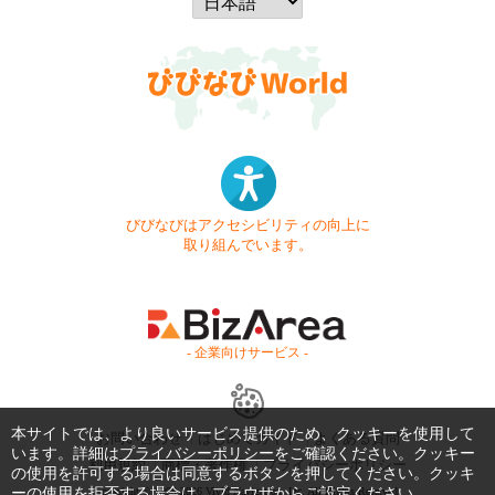
びびなびはアクセシビリティの向上に
取り組んでいます。
- 企業向けサービス -
本サイトでは、より良いサービス提供のため、クッキーを使用して
お問い合わせ
はじめてガイド
よくある質問
います。詳細は
プライバシーポリシー
をご確認ください。クッキー
利用規約
商標・著作権
プライバシーポリシー
の使用を許可する場合は同意するボタンを押してください。クッキ
ーの使用を拒否する場合は、ブラウザからご設定ください。
Copyright © 1999-2026 Vivid Navigation, Inc. All Rights Reserved.