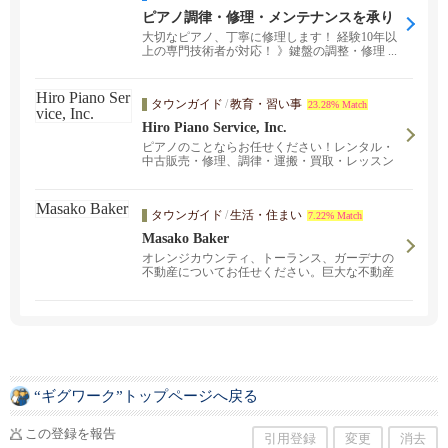
ピアノ調律・修理・メンテナンスを承り
ます
大切なピアノ、丁寧に修理します！ 経験10年以
上の専門技術者が対応！ 》鍵盤の調整・修理 ...
タウンガイド
/
教育・習い事
23.28% Match
Hiro Piano Service, Inc.
ピアノのことならお任せください！レンタル・
中古販売・修理、調律・運搬・買取・レッスン
まで。卸売り価格で販売中！「運送費込でもロ
ーカルのお店よりも安い」と他州からご注文さ
れる方もいらっしゃいます。売却される際に
タウンガイド
/
生活・住まい
7.22% Match
は、弊社で買取も致します。お取り扱いブラン
ド：YAMAHA・KAWAI・STEINWAY&SONS。
Masako Baker
ファウンテンバレーで ピアノレッスンも開催
オレンジカウンティ、トーランス、ガーデナの
中。初級から上級まで全ての年齢の方にお教え
不動産についてお任せください。巨大な不動産
致します。
ネットワークを持つブローカーエージ、コール
ドウェルバンカーのアーバインオフィスを拠点
に、 不動産売買、取引のお手伝いをしておりま
す。 私は、日本で長年育った身として、日本人
のみなさまとのご縁をとても大事にしておりま
す。 不動産または、関連の情報、サービスにつ
いても何かお手伝いができることがあればと思
いますので、 気軽にご連絡ください。
“ギグワーク”トップページへ戻る
この登録を報告
引用登録
変更
消去