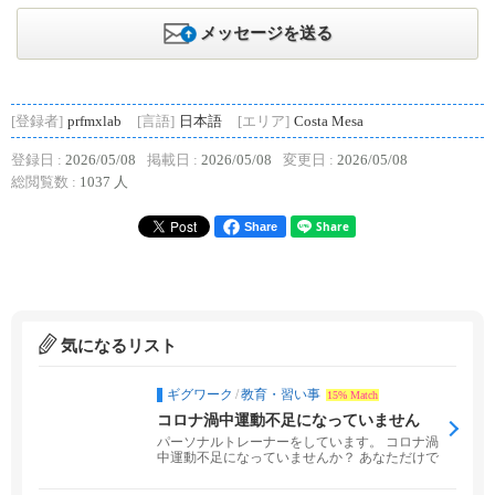
メッセージを送る
[登録者]
prfmxlab
[言語]
日本語
[エリア]
Costa Mesa
登録日 :
2026/05/08
掲載日 :
2026/05/08
変更日 :
2026/05/08
総閲覧数 :
1037 人
Share
気になるリスト
ギグワーク
/
教育・習い事
15% Match
コロナ渦中運動不足になっていません
か？
パーソナルトレーナーをしています。 コロナ渦
中運動不足になっていませんか？ あなただけで
はありません...