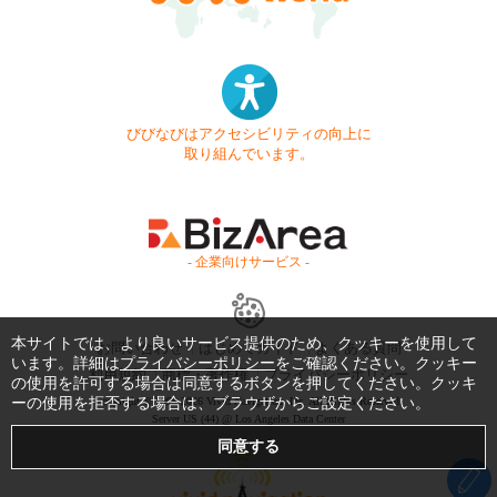
びびなびはアクセシビリティの向上に
取り組んでいます。
- 企業向けサービス -
本サイトでは、より良いサービス提供のため、クッキーを使用して
お問い合わせ
はじめてガイド
よくある質問
います。詳細は
プライバシーポリシー
をご確認ください。クッキー
利用規約
商標・著作権
プライバシーポリシー
の使用を許可する場合は同意するボタンを押してください。クッキ
ーの使用を拒否する場合は、ブラウザからご設定ください。
Copyright © 1999-2026 Vivid Navigation, Inc. All Rights Reserved.
Server US (44) @ Los Angeles Data Center