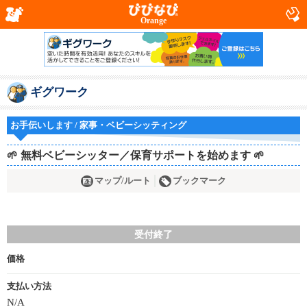
Orange
ギグワーク
お手伝いします / 家事・ベビーシッティング
🌱 無料ベビーシッター／保育サポートを始めます 🌱
マップ/ルート
ブックマーク
受付終了
価格
支払い方法
N/A