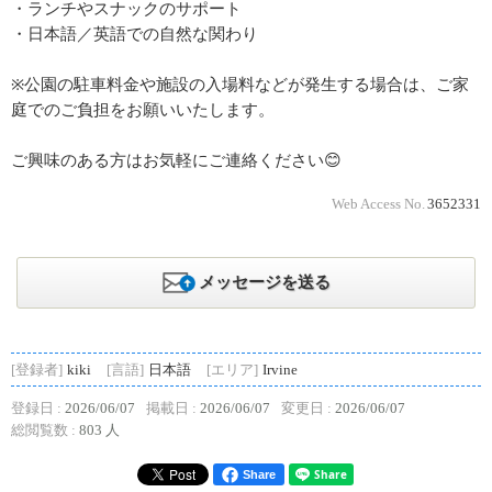
・ランチやスナックのサポート
・日本語／英語での自然な関わり
※公園の駐車料金や施設の入場料などが発生する場合は、ご家
庭でのご負担をお願いいたします。
ご興味のある方はお気軽にご連絡ください😊
Web Access No.
3652331
メッセージを送る
[登録者]
kiki
[言語]
日本語
[エリア]
Irvine
登録日 :
2026/06/07
掲載日 :
2026/06/07
変更日 :
2026/06/07
総閲覧数 :
803 人
Share