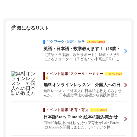
気になるリスト
ギグワーク
/
翻訳・語学
22.99% Match
英語・日本語・数学教えます！（18歳・
大学生）
【英語・日本語・数学サポート】18歳・大学生
によるチューター（子ども〜小中高生OK） こ
んにちは！...
イベント情報
/
スクール・セミナー
18.06% Matc
h
無料オンラインレッスン 外国人への日
本語の教え方
無料レッスン 「外国人に日本語を教えてみませ
んか」 日本語指導法の基礎から実践練習ま
で、経験豊か...
イベント情報
/
教育・育児
17.6% Match
日本語Story Time ☆ 絵本の読み聞かせ
日米10年以上の経験を持つ保育士がLake Forest
にDaycareを開園しました。デイケアを探...