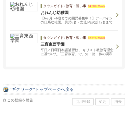
タウンガイド
/
教育・習い事
14.08% Match
おれんじ幼稚園
【6ヶ月〜6歳までの園児募集中！】アーバイン
の日系幼稚園。男児6名・女児6名の計12名まで
の少人数制です。心を込めて一人一人の個性を
伸ばすモンテッソーリを取り入れた教育方針。
日英バイリンガルを育てよう！ お問い合わせは
タウンガイド
/
教育・習い事
12.44% Match
orangeleafcare@gmail.comまで。
三育東西学園
平日／日曜日本語補習校 。キリスト教教育理念
に基づいた「三育教育」で、知・徳・体の調和
のとれた円満な人格の形成を目指す教育を行い
ます。編入生募集中！詳しくはお問い合わせく
ださい。
“ギグワーク”トップページへ戻る
この登録を報告
引用登録
変更
消去