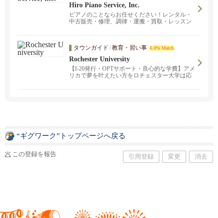
Hiro Piano Service, Inc.
ピアノのことならお任せください！レンタル・
中古販売・修理、調律・運搬・買取・レッスン
まで。卸売り価格で販売中！「運送費込でもロ
ーカルのお店よりも安い」と他州からご注文さ
れる方もいらっしゃいます。売却される際に
タウンガイド
/
教育・習い事
6.8% Match
は、弊社で買取も致します。お取り扱いブラン
ド：YAMAHA・KAWAI・STEINWAY&SONS。
Rochester University
ファウンテンバレーで ピアノレッスンも開催
【I-20発行・OPTサポート・良心的な学費】アメ
中。初級から上級まで全ての年齢の方にお教え
リカで夢を叶えたい方をロチェスター大学は応
致します。
援します！リーズナブルな価格・TOEFLスコア
なしでも入学可！新規生徒さん、トランスファ
ー生徒さん大歓迎！4年生大学卒業している方へ
Master's Degreeコース有り！
“ギグワーク”トップページへ戻る
この登録を報告
引用登録
変更
消去