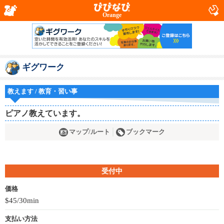
Orange
ギグワーク
教えます / 教育・習い事
ピアノ教えています。
マップ/ルート
ブックマーク
受付中
価格
$45/30min
支払い方法