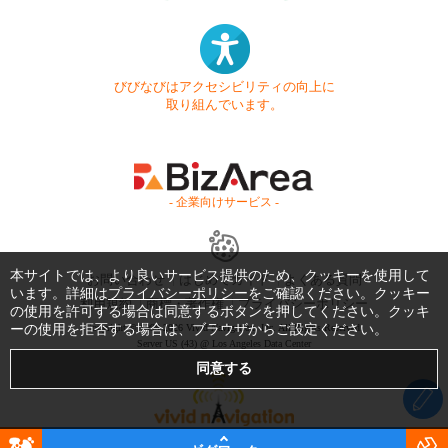
びびなびはアクセシビリティの向上に
取り組んでいます。
- 企業向けサービス -
本サイトでは、より良いサービス提供のため、クッキーを使用して
お問い合わせ
はじめてガイド
よくある質問
います。詳細は
プライバシーポリシー
をご確認ください。クッキー
利用規約
商標・著作権
プライバシーポリシー
の使用を許可する場合は同意するボタンを押してください。クッキ
ーの使用を拒否する場合は、ブラウザからご設定ください。
Copyright © 1999-2026 Vivid Navigation, Inc. All Rights Reserved.
Server US (43) @ Los Angeles Data Center