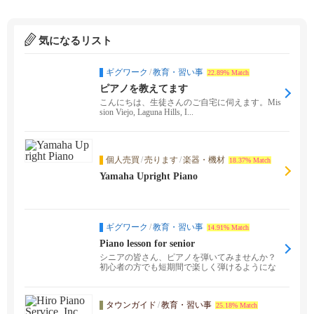
気になるリスト
ギグワーク
/
教育・習い事
22.89% Match
ピアノを教えてます
こんにちは、生徒さんのご自宅に伺えます。Mis
sion Viejo, Laguna Hills, I...
個人売買
/
売ります
/
楽器・機材
18.37% Match
Yamaha Upright Piano
ギグワーク
/
教育・習い事
14.91% Match
Piano lesson for senior
シニアの皆さん、ピアノを弾いてみませんか？
初心者の方でも短期間で楽しく弾けるようにな
ります！ 1...
タウンガイド
/
教育・習い事
25.18% Match