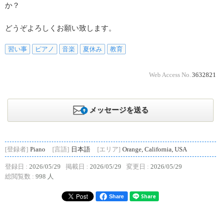
か？
どうぞよろしくお願い致します。
習い事
ピアノ
音楽
夏休み
教育
Web Access No.
3632821
メッセージを送る
[登録者]
Piano
[言語]
日本語
[エリア]
Orange, California, USA
登録日 :
2026/05/29
掲載日 :
2026/05/29
変更日 :
2026/05/29
総閲覧数 :
998 人
Share