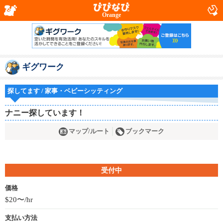
Orange
ギグワーク
探してます / 家事・ベビーシッティング
ナニー探しています！
マップ/ルート
ブックマーク
受付中
価格
$20〜/hr
支払い方法