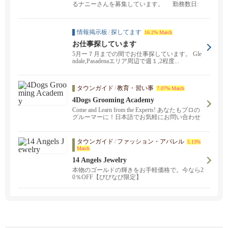
るナニーさんを募集しています。 勤務数日:
週4日、...
情報掲示板
/
探してます
16.2% Match
お仕事探しています
5月ー７月までの間でお仕事探しています。 Gle
ndale,Pasadenaエリア周辺で週１,2程度...
タウンガイド
/
教育・習い事
7.07% Match
4Dogs Grooming Academy
Come and Learn from the Experts! あなたもプロの
グルーマーに！日本語でお気軽にお問い合わせ
下さい。カリフォルニア州認定校修了証が発行
されます。ビギナーからプロフェッショナルま
でスキルアップを目指している方大歓迎！
タウンガイド
/
ファッション・アパレル
5.13%
Match
14 Angels Jewelry
本物のゴールドの輝きをお手軽価格で。今なら2
0％OFF【びびなび限定】