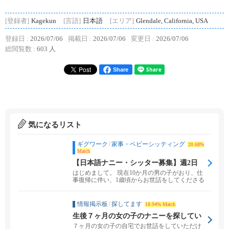
[登録者]
Kagekun
[言語]
日本語
[エリア]
Glendale, California, USA
登録日 :
2026/07/06
掲載日 :
2026/07/06
変更日 :
2026/07/06
総閲覧数 :
603 人
Share
気になるリスト
ギグワーク
/
家事・ベビーシッティング
20.68%
Match
【日本語ナニー・シッター募集】週2日
（1歳男児）
はじめまして。 現在10か月の男の子がおり、仕
事復帰に伴い、1歳頃からお世話をしてくださる
日本語話...
情報掲示板
/
探してます
18.94% Match
生後７ヶ月の女の子のナニーを探してい
ます。(Culver City)
７ヶ月の女の子の自宅でお世話をしていただけ