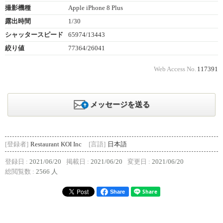
撮影機種
Apple iPhone 8 Plus
露出時間
1/30
シャッタースピード
65974/13443
絞り値
77364/26041
Web Access No.
117391
メッセージを送る
[登録者]
Restaurant KOI Inc
[言語]
日本語
登録日 :
2021/06/20
掲載日 :
2021/06/20
変更日 :
2021/06/20
総閲覧数 :
2566 人
Share