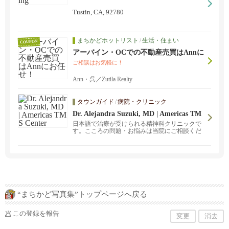
Tustin, CA, 92780
まちかどホットリスト
/
生活・住まい
COUPON
アーバイン・OCでの不動産売買はAnnに
お任せ！
ご相談はお気軽に！
Ann・呉／Zutila Realty
タウンガイド
/
病院・クリニック
Dr. Alejandra Suzuki, MD | Americas TM
S Center
日本語で治療が受けられる精神科クリニックで
す。こころの問題・お悩みは当院にご相談くだ
さい。
“まちかど写真集”トップページへ戻る
この登録を報告
変更
消去