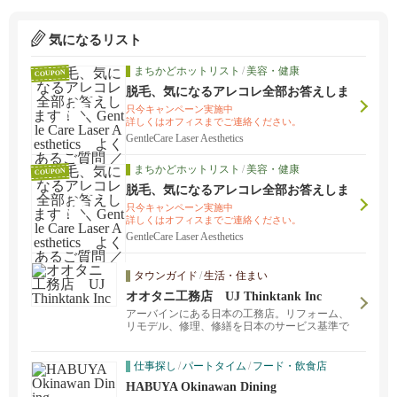
気になるリスト
まちかどホットリスト
/
美容・健康
COUPON
脱毛、気になるアレコレ全部お答えしま
す！ ＼ Gentle Care Laser Aesthetics よ
只今キャンペーン実施中
くあるご質問 ／
詳しくはオフィスまでご連絡ください。
GentleCare Laser Aesthetics
まちかどホットリスト
/
美容・健康
COUPON
脱毛、気になるアレコレ全部お答えしま
す！ ＼ Gentle Care Laser Aesthetics よ
只今キャンペーン実施中
くあるご質問 ／
詳しくはオフィスまでご連絡ください。
GentleCare Laser Aesthetics
タウンガイド
/
生活・住まい
オオタニ工務店 UJ Thinktank Inc
アーバインにある日本の工務店。リフォーム、
リモデル、修理、修繕を日本のサービス基準で
行っております。
仕事探し
/
パートタイム
/
フード・飲食店
HABUYA Okinawan Dining