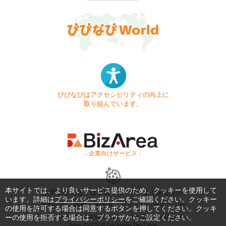
びびなびはアクセシビリティの向上に
取り組んでいます。
- 企業向けサービス -
本サイトでは、より良いサービス提供のため、クッキーを使用して
お問い合わせ
はじめてガイド
よくある質問
います。詳細は
プライバシーポリシー
をご確認ください。クッキー
利用規約
商標・著作権
プライバシーポリシー
の使用を許可する場合は同意するボタンを押してください。クッキ
Copyright © 1999-2026 Vivid Navigation, Inc. All Rights Reserved.
ーの使用を拒否する場合は、ブラウザからご設定ください。
Server US (75) @ Los Angeles Data Center