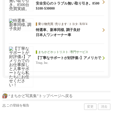
ー) も行っています。お薬が必要ない方もぜひお
安全安心のトラブル無い取り引き。8500
気軽にお問い合わせ下さい。オンラインビデオ
台売買実績。
$100-$30000
通話を用いた遠隔診療・カウンセリングもあ
り。
乗り物売買
/
売ります
/
トヨタ
/
RAV4
特選車、新車同様, 調子良好
日本人ワンオーナー車
まちかどホットリスト
/
専門サービス
【丁寧なサポートが好評価♪】アメリカで
のお仕事探しと人事サポートなら私たち
Triup, Inc.
にお任せください！
“まちかど写真集”トップページへ戻る
この登録を報告
変更
消去