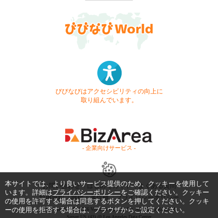
びびなびはアクセシビリティの向上に
取り組んでいます。
- 企業向けサービス -
本サイトでは、より良いサービス提供のため、クッキーを使用して
お問い合わせ
はじめてガイド
よくある質問
います。詳細は
プライバシーポリシー
をご確認ください。クッキー
利用規約
商標・著作権
プライバシーポリシー
の使用を許可する場合は同意するボタンを押してください。クッキ
Copyright © 1999-2026 Vivid Navigation, Inc. All Rights Reserved.
ーの使用を拒否する場合は、ブラウザからご設定ください。
Server US (43) @ Los Angeles Data Center