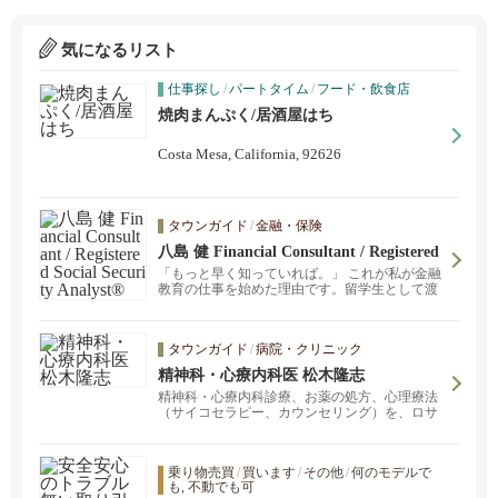
気になるリスト
仕事探し
/
パートタイム
/
フード・飲食店
焼肉まんぷく/居酒屋はち
Costa Mesa, California, 92626
タウンガイド
/
金融・保険
八島 健 Financial Consultant / Registered
Social Security Analyst®
「もっと早く知っていれば。」 これが私が金融
教育の仕事を始めた理由です。留学生として渡
米し、製造業で11年間勤務する中で、お金の知
識の重要性を実感しました。現在は金融教育を
通じて、アメリカ在住日本人の方々の人生設計
タウンガイド
/
病院・クリニック
と将来への安心づくりをサポートしています。
精神科・心療内科医 松木隆志
精神科・心療内科診療、お薬の処方、心理療法
（サイコセラピー、カウンセリング）を、ロサ
ンゼルス・オレンジカウンティにお住いの方を
対象に日本語で行っています。どんな小さなこ
とでも、お一人で悩まずにお気軽にご相談くだ
乗り物売買
/
買います
/
その他
/
何のモデルで
さい。お薬の処方だけでなく、薬を用いない治
も, 不動でも可
療 (心理療法・カウンセリング・サイコセラピ