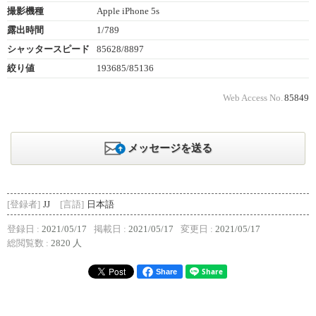
撮影機種
Apple iPhone 5s
露出時間
1/789
シャッタースピード
85628/8897
絞り値
193685/85136
Web Access No.
85849
メッセージを送る
[登録者]
JJ
[言語]
日本語
登録日 :
2021/05/17
掲載日 :
2021/05/17
変更日 :
2021/05/17
総閲覧数 :
2820 人
Share