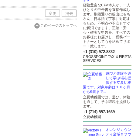
経験豊富なCPA本人が、一人
ひとりの申告書を直接作成し
変更
消去
ます。期限通りの提出はもち
ろん、日本語で丁寧に対応す
るため、不明点や不安もすぐ
このページのトップへ
に解消できます。正確・安
心・確実な申告を、すべての
お客様にお届けし、税務パー
トナーとして心を込めてサポ
ート致します。
+1 (310) 972-8832
CROSSPOINT TAX ＆FIRPTA
SERVICES
遊びと体験を通
して学ぶ場を提
供する立夏幼稚
園です。対象年齢は１８ヶ月
から6歳まで...
立夏幼稚園では、遊び、体験
を通して、学ぶ環境を提供し
ます。
+1 (714) 557-1669
立夏幼稚園
オレンジカウン
ティ全域＆サウ