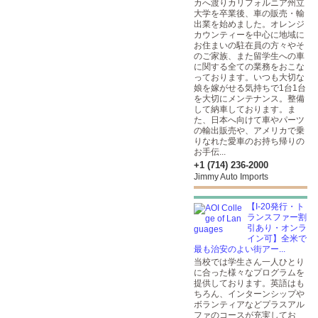
カへ渡りカリフォルニア州立
大学を卒業後、車の販売・輸
出業を始めました。オレンジ
カウンティーを中心に地域に
お住まいの駐在員の方々やそ
のご家族、また留学生への車
に関する全ての業務をおこな
っております。いつも大切な
娘を嫁がせる気持ちで1台1台
を大切にメンテナンス。整備
して納車しております。ま
た、日本へ向けて車やパーツ
の輸出販売や、アメリカで乗
りなれた愛車のお持ち帰りの
お手伝...
+1 (714) 236-2000
Jimmy Auto Imports
【I-20発行・ト
ランスファー割
引あり・オンラ
イン可】全米で
最も治安のよい街アー...
当校では学生さん一人ひとり
に合った様々なプログラムを
提供しております。英語はも
ちろん、インターンシップや
ボランティアなどプラスアル
ファのコースが充実してお