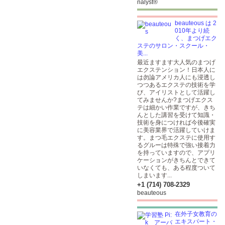
nalyst®
beauteous は 2
010年より続
く、まつげエク
ステのサロン・スクール・
美...
最近ますます大人気のまつげ
エクステンション！日本人に
は勿論アメリカ人にも浸透し
つつあるエクステの技術を学
び、アイリストとして活躍し
てみませんか?まつげエクス
テは細かい作業ですが、きち
んとした講習を受けて知識・
技術を身につければ今後確実
に美容業界で活躍していけま
す。まつ毛エクステに使用す
るグルーは特殊で強い接着力
を持っていますので、アプリ
ケーションがきちんとできて
いなくても、ある程度ついて
しまいます...
+1 (714) 708-2329
beauteous
在外子女教育の
エキスパート・