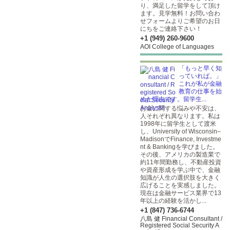
り、満足した留学をして頂け
ます。見学無料！お問い合わ
せフォームよりご希望のお日
にちをご連絡下さい！
+1 (949) 260-9600
AOI College of Languages
「もっと早く知
っていれば。」
これが私が金融
教育の仕事を始
めた理由です。留学生...
お金に関する悩みや不安は、
人それぞれ異なります。私は
1998年に留学生として渡米
し、University of Wisconsin–
MadisonでFinance, Investme
nt & Bankingを学びました。
その後、アメリカの製造業で
約11年間勤務し、不動産投資
や資産形成を学ぶ中で、金融
知識が人生の選択肢を大きく
広げることを実感しました。
現在は金融サービス業界で13
年以上の経験を活かし...
+1 (847) 736-6744
八島 健 Financial Consultant /
Registered Social Security A