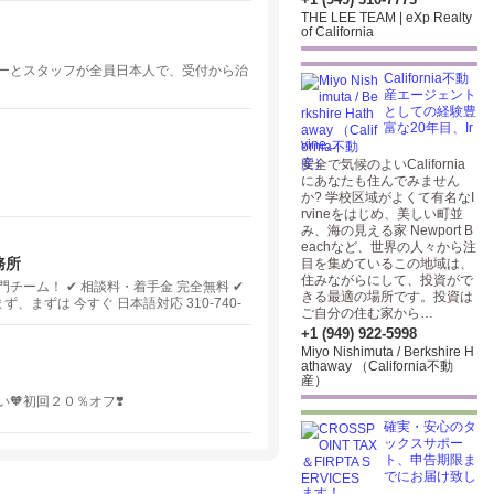
THE LEE TEAM | eXp Realty
of California
ーとスタッフが全員日本人で、受付から治
California不動
産エージェント
としての経験豊
富な20年目、Ir
vine,...
安全で気候のよいCalifornia
にあなたも住んでみません
か? 学校区域がよくて有名なI
rvineをはじめ、美しい町並
み、海の見える家 Newport B
eachなど、世界の人々から注
務所
目を集めているこの地域は、
住みながらにして、投資がで
ーム！ ✔ 相談料・着手金 完全無料 ✔
きる最適の場所です。投資は
まずは 今すぐ 日本語対応 310-740-
ご自分の住む家から…
+1 (949) 922-5998
Miyo Nishimuta / Berkshire H
athaway （California不動
産）
🧡初回２０％オフ❣️
確実・安心のタ
ックスサポー
ト、申告期限ま
でにお届け致し
ます！