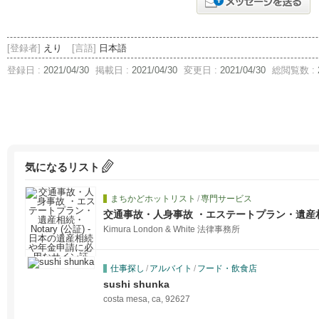
[登録者]
えり
[言語]
日本語
登録日 :
2021/04/30
掲載日 :
2021/04/30
変更日 :
2021/04/30
総閲覧数 :
気になるリスト
まちかどホットリスト
/
専門サービス
交通事故・人身事故 ・エステートプラン・遺産相続・N
続や年金申請に必用なサイン証明・在留証明な
Kimura London & White 法律事務所
仕事探し
/
アルバイト
/
フード・飲食店
sushi shunka
costa mesa, ca, 92627