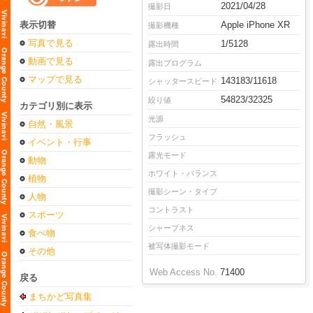
2021/04/28
撮影日
表示切替
Apple iPhone XR
撮影機種
写真で見る
1/5128
露出時間
動画で見る
露出プログラム
マップで見る
143183/11618
シャッタースピード
54823/32325
絞り値
カテゴリ別に表示
光源
自然・風景
フラッシュ
イベント・行事
露光モード
動物
ホワイト・バランス
植物
撮影シーン・タイプ
人物
コントラスト
スポーツ
シャープネス
食べ物
被写体撮影モード
その他
Web Access No.
71400
戻る
まちかど写真集