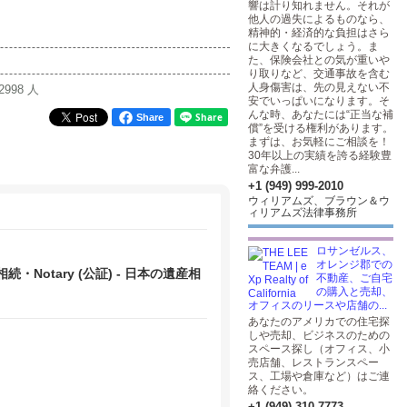
響は計り知れません。それが
他人の過失によるものなら、
精神的・経済的な負担はさら
に大きくなるでしょう。ま
た、保険会社との気が重いや
り取りなど、交通事故を含む
人身傷害は、先の見えない不
2998 人
安でいっぱいになります。そ
んな時、あなたには“正当な補
Share
償”を受ける権利があります。
まずは、お気軽にご相談を！
30年以上の実績を誇る経験豊
富な弁護...
+1 (949) 999-2010
ウィリアムズ、ブラウン＆ウ
ィリアムズ法律事務所
ロサンゼルス、
オレンジ郡での
otary (公証) - 日本の遺産相
不動産、ご自宅
ど
の購入と売却、
オフィスのリースや店舗の...
あなたのアメリカでの住宅探
しや売却、ビジネスのための
スペース探し（オフィス、小
売店舗、レストランスペー
ス、工場や倉庫など）はご連
絡ください。
+1 (949) 310-7773