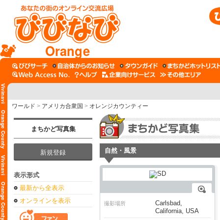
Orange
ワールド
>
アメリカ合衆国
>
オレンジカウンティー
まちかど写真集
自然・風景
新規登録
表示形式
最新から全表示
オンラインを表示
Carlsbad,
撮影場所
California, USA