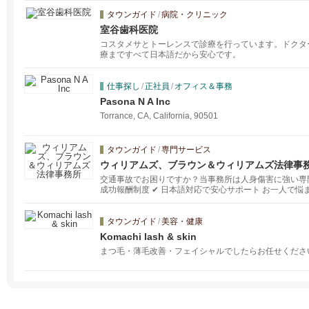
タウンガイド
/
病院・クリニック
室谷歯科医院
コスタメサとトーレンスで診療を行っています。ドクタ
療まですべて日本語だから安心です。
仕事探し
/
正社員
/
オフィス＆事務
Pasona N A Inc
Torrance, CA, California, 90501
タウンガイド
/
専門サービス
ウィリアムズ、ブラウン＆ウィリアムズ法律事
交通事故でお困りですか？当事務所は人身傷害に強い専門チ
成功報酬制度 ✔ 日本語対応で安心サポート お一人で悩まず、
3247 までご連絡ください！
タウンガイド
/
美容・健康
Komachi lash & skin
まつ毛・薄毛改善・フェイシャルでしたらお任せください