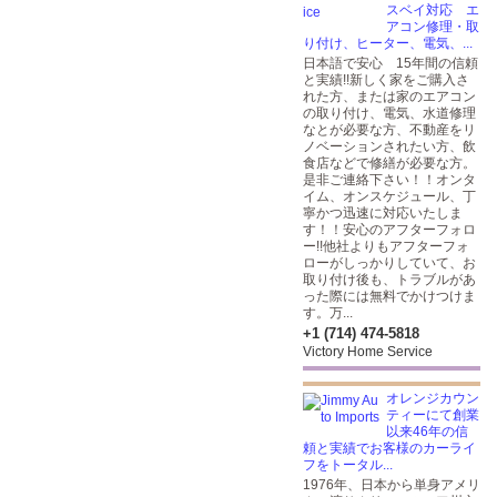
スベイ対応 エ
アコン修理・取
り付け、ヒーター、電気、...
日本語で安心 15年間の信頼
と実績!!新しく家をご購入さ
れた方、または家のエアコン
の取り付け、電気、水道修理
なとが必要な方、不動産をリ
ノベーションされたい方、飲
食店などで修繕が必要な方。
是非ご連絡下さい！！オンタ
イム、オンスケジュール、丁
寧かつ迅速に対応いたしま
す！！安心のアフターフォロ
ー!!他社よりもアフターフォ
ローがしっかりしていて、お
取り付け後も、トラブルがあ
った際には無料でかけつけま
す。万...
+1 (714) 474-5818
Victory Home Service
オレンジカウン
ティーにて創業
以来46年の信
頼と実績でお客様のカーライ
フをトータル...
1976年、日本から単身アメリ