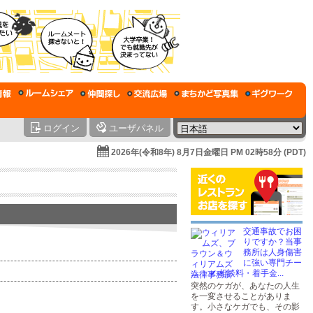
ログイン
ユーザパネル
2026年(令和8年) 8月7日金曜日 PM 02時58分 (PDT)
交通事故でお困
りですか？当事
務所は人身傷害
に強い専門チー
ム！ ✔ 相談料・着手金...
突然のケガが、あなたの人生
を一変させることがありま
す。小さなケガでも、その影